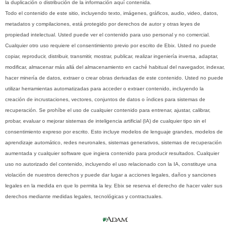
la duplicación o distribución de la información aquí contenida.
Todo el contenido de este sitio, incluyendo texto, imágenes, gráficos, audio, video, datos,
metadatos y compilaciones, está protegido por derechos de autor y otras leyes de
propiedad intelectual. Usted puede ver el contenido para uso personal y no comercial.
Cualquier otro uso requiere el consentimiento previo por escrito de Ebix. Usted no puede
copiar, reproducir, distribuir, transmitir, mostrar, publicar, realizar ingeniería inversa, adaptar,
modificar, almacenar más allá del almacenamiento en caché habitual del navegador, indexar,
hacer minería de datos, extraer o crear obras derivadas de este contenido. Usted no puede
utilizar herramientas automatizadas para acceder o extraer contenido, incluyendo la
creación de incrustaciones, vectores, conjuntos de datos o índices para sistemas de
recuperación. Se prohíbe el uso de cualquier contenido para entrenar, ajustar, calibrar,
probar, evaluar o mejorar sistemas de inteligencia artificial (IA) de cualquier tipo sin el
consentimiento expreso por escrito. Esto incluye modelos de lenguaje grandes, modelos de
aprendizaje automático, redes neuronales, sistemas generativos, sistemas de recuperación
aumentada y cualquier software que ingiera contenido para producir resultados. Cualquier
uso no autorizado del contenido, incluyendo el uso relacionado con la IA, constituye una
violación de nuestros derechos y puede dar lugar a acciones legales, daños y sanciones
legales en la medida en que lo permita la ley. Ebix se reserva el derecho de hacer valer sus
derechos mediante medidas legales, tecnológicas y contractuales.