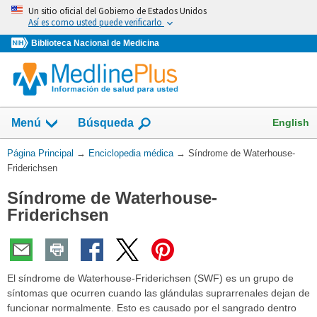
Omita
Un sitio oficial del Gobierno de Estados Unidos
y
Así es como usted puede verificarlo
vaya
Biblioteca Nacional de Medicina
al
Contenido
English
Menú
Búsqueda
Usted
Página Principal
→
Enciclopedia médica
→
Síndrome de Waterhouse-
está
Friderichsen
aquí:
Síndrome de Waterhouse-
Friderichsen
El síndrome de Waterhouse-Friderichsen (SWF) es un grupo de
síntomas que ocurren cuando las glándulas suprarrenales dejan de
funcionar normalmente. Esto es causado por el sangrado dentro