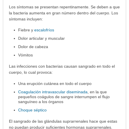
Síntomas
Los síntomas se presentan repentinamente. Se deben a que
ha
la bacteria aumenta en gran número dentro del cuerpo. Los
sido
síntomas incluyen:
extendido.
Fiebre y
escalofríos
Dolor articular y muscular
Dolor de cabeza
Vómitos
Las infecciones con bacterias causan sangrado en todo el
cuerpo, lo cual provoca:
Una erupción cutánea en todo el cuerpo
Coagulación intravascular diseminada
, en la que
pequeños coágulos de sangre interrumpen el flujo
sanguíneo a los órganos
Choque séptico
El sangrado de las glándulas suprarrenales hace que estas
no puedan producir suficientes hormonas suprarrenales.