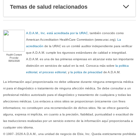
Exp
Temas de salud relacionados
sec
A.D.A.M., Inc. está acreditada por la URAC
, también conocido como
American Accreditation HealthCare Commission (www.urac.org).
La
acreditación
de la URAC es un comité auditor independiente para verificar
que A.D.A.M. cumple los rigurosos estándares de calidad e integridad.
Health Content
Provider
A.D.A.M. es una de las primeras empresas en alcanzar esta tan importante
06/01/2028
distinción en servicios de salud en la red. Conozca más sobre
la politica
editorial, el proceso editorial
, y
la poliza de privacidad
de A.D.A.M.
La información aquí proporcionada no debe utilizarse durante ninguna emergencia médica
ni para el diagnóstico o tratamiento de ninguna afección médica. Se debe consultar a un
profesional médico autorizado para el diagnóstico y tratamiento de cualquiera y todas las
afecciones médicas. Los enlaces a otros sitios se proporcionan únicamente con fines
informativos; no constituyen una recomendación de dichos sitios. No se ofrece garantía
alguna, expresa ni implícita, en cuanto a la precisión, fiabilidad, puntualidad o exactitud de
las traducciones realizadas por un servicio externo de la información aquí proporcionada a
cualquier otro idioma.
© 1997- 2026 A.D.A.M., una unidad de negocio de Ebix, Inc. Queda estrictamente prohibida