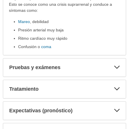
Esto se conoce como una crisis suprarrenal y conduce a
síntomas como:
Mareo
, debilidad
Presión arterial muy baja
Ritmo cardíaco muy rápido
Confusión o
coma
Exp
Pruebas y exámenes
sec
Exp
Tratamiento
sec
Exp
Expectativas (pronóstico)
sec