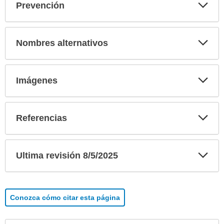
Exp
Prevención
sec
Exp
Nombres alternativos
sec
Exp
Imágenes
sec
Exp
Referencias
sec
Exp
Ultima revisión 8/5/2025
sec
Conozca cómo citar esta página