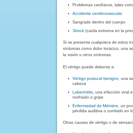
Problemas cardíacos, tales com
Accidente cerebrovascular
Sangrado dentro del cuerpo
Shock
(caída extrema en la presi
Si se presenta cualquiera de estos 
síntomas como dolor torácico, una s
la visión u otros síntomas.
El vértigo puede deberse a:
Vértigo postural benigno
, una s
cabeza
Laberintitis
, una infección vira
resfriado o gripe
Enfermedad de Méniére
, un pr
pérdida auditiva o zumbido en lo
Otras causas de vértigo o de sensaci