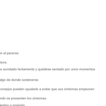
s al pararse:
tura.
de acostado lentamente y quédese sentado por unos momentos
 algo de donde sostenerse.
es consejos pueden ayudarle a evitar que sus síntomas empeoren:
ndo se presenten los síntomas.
entos o posición.