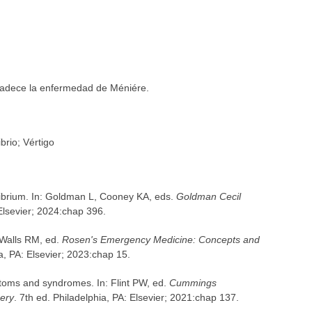
 padece la enfermedad de Méniére.
brio; Vértigo
ibrium. In: Goldman L, Cooney KA, eds.
Goldman Cecil
 Elsevier; 2024:chap 396.
 Walls RM, ed.
Rosen's Emergency Medicine: Concepts and
ia, PA: Elsevier; 2023:chap 15.
oms and syndromes. In: Flint PW, ed.
Cummings
ery
. 7th ed. Philadelphia, PA: Elsevier; 2021:chap 137.