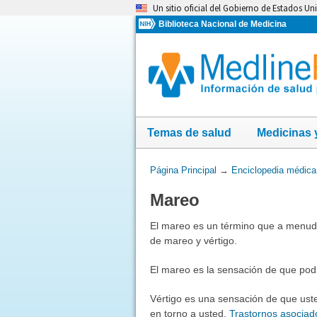
Omita
Un sitio oficial del Gobierno de Estados Un
y
Biblioteca Nacional de Medicina
vaya
al
Contenido
Temas de salud
Medicinas 
Usted
Página Principal
→
Enciclopedia médica
está
Mareo
aquí:
El mareo es un término que a menudo 
de mareo y vértigo.
El mareo es la sensación de que po
Vértigo es una sensación de que ust
en torno a usted.
Trastornos asociado