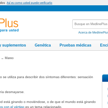
idos
Así es como usted puede verificarlo
Busque
en
MedlinePlus
Acerca de MedlinePlu
y suplementos
Genética
Pruebas médicas
Enc
→
Mareo
se utiliza para describir dos síntomas diferentes: sensación
dría desmayarse.
ed está girando o moviéndose, o de que el mundo está girando
s con el vértigo
es un tema relacionado.