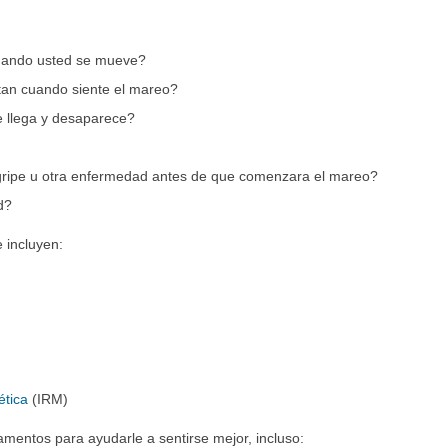
uando usted se mueve?
tan cuando siente el mareo?
e llega y desaparece?
gripe u otra enfermedad antes de que comenzara el mareo?
d?
 incluyen:
ética
(IRM)
mentos para ayudarle a sentirse mejor, incluso: