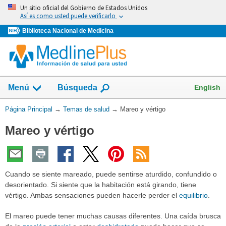
Omita
Un sitio oficial del Gobierno de Estados Unidos
y
Así es como usted puede verificarlo
vaya
Biblioteca Nacional de Medicina
al
Contenido
Mostrar
English
Menú
Búsqueda
el
campo
Usted
Página Principal
→
Temas de salud
→
Mareo y vértigo
de
está
Mareo y vértigo
aquí:
Cuando se siente mareado, puede sentirse aturdido, confundido o
desorientado. Si siente que la habitación está girando, tiene
vértigo. Ambas sensaciones pueden hacerle perder el
equilibrio
.
El mareo puede tener muchas causas diferentes. Una caída brusca