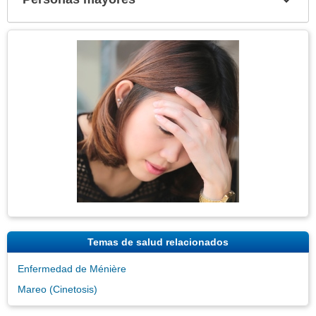
Expa
secci
Tema
Imagen
Temas de salud relacionados
Enfermedad de Ménière
Mareo (Cinetosis)