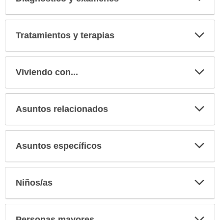
Expa
secci
Tratamientos y terapias
Expa
secci
Viviendo con...
Expa
secci
Asuntos relacionados
Expa
secci
Asuntos específicos
Expa
secci
Niños/as
Expa
secci
Personas mayores