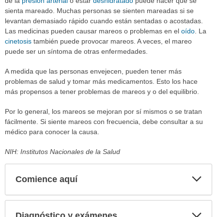
de la
presión arterial
o estar
deshidratado
puede hacer que se
sienta mareado. Muchas personas se sienten mareadas si se
levantan demasiado rápido cuando están sentadas o acostadas.
Las medicinas pueden causar mareos o problemas en el
oído
. La
cinetosis
también puede provocar mareos. A veces, el mareo
puede ser un síntoma de otras enfermedades.
A medida que las personas envejecen, pueden tener más
problemas de salud y tomar más medicamentos. Esto los hace
más propensos a tener problemas de mareos y o del equilibrio.
Por lo general, los mareos se mejoran por sí mismos o se tratan
fácilmente. Si siente mareos con frecuencia, debe consultar a su
médico para conocer la causa.
NIH: Institutos Nacionales de la Salud
Comience aquí
Expa
secci
Diagnóstico y exámenes