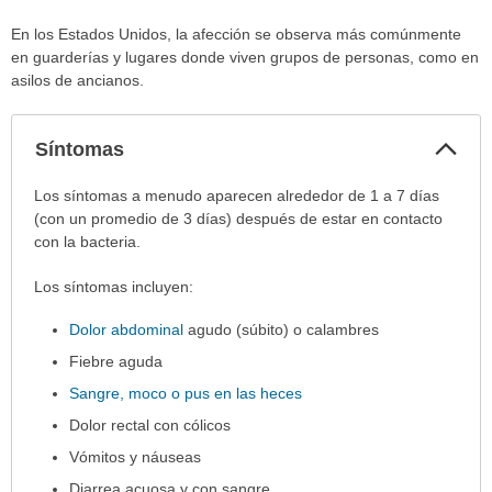
En los Estados Unidos, la afección se observa más comúnmente
en guarderías y lugares donde viven grupos de personas, como en
asilos de ancianos.
Col
Síntomas
sec
Síntomas
Los síntomas a menudo aparecen alrededor de 1 a 7 días
ha
(con un promedio de 3 días) después de estar en contacto
sido
con la bacteria.
extendido.
Los síntomas incluyen:
Dolor abdominal
agudo (súbito) o calambres
Fiebre aguda
Sangre, moco o pus en las heces
Dolor rectal con cólicos
Vómitos y náuseas
Diarrea acuosa y con sangre