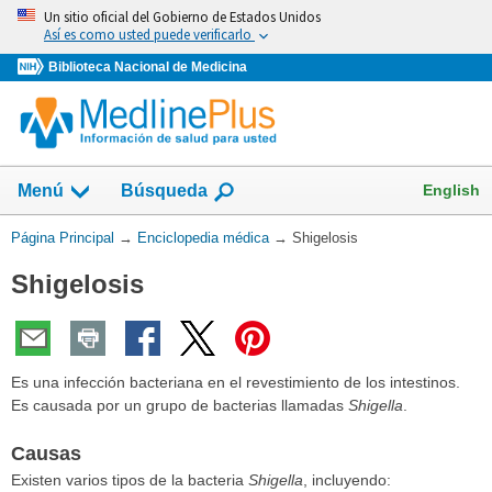
Omita
Un sitio oficial del Gobierno de Estados Unidos
y
Así es como usted puede verificarlo
vaya
Biblioteca Nacional de Medicina
al
Contenido
English
Menú
Búsqueda
Usted
Página Principal
→
Enciclopedia médica
→
Shigelosis
está
Shigelosis
aquí:
Es una infección bacteriana en el revestimiento de los intestinos.
Es causada por un grupo de bacterias llamadas
Shigella
.
Causas
Existen varios tipos de la bacteria
Shigella
, incluyendo: