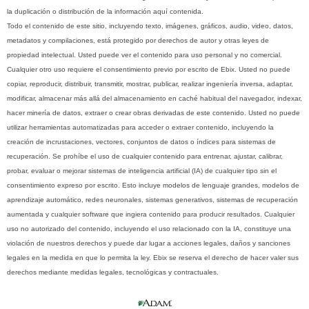
la duplicación o distribución de la información aquí contenida.
Todo el contenido de este sitio, incluyendo texto, imágenes, gráficos, audio, video, datos,
metadatos y compilaciones, está protegido por derechos de autor y otras leyes de
propiedad intelectual. Usted puede ver el contenido para uso personal y no comercial.
Cualquier otro uso requiere el consentimiento previo por escrito de Ebix. Usted no puede
copiar, reproducir, distribuir, transmitir, mostrar, publicar, realizar ingeniería inversa, adaptar,
modificar, almacenar más allá del almacenamiento en caché habitual del navegador, indexar,
hacer minería de datos, extraer o crear obras derivadas de este contenido. Usted no puede
utilizar herramientas automatizadas para acceder o extraer contenido, incluyendo la
creación de incrustaciones, vectores, conjuntos de datos o índices para sistemas de
recuperación. Se prohíbe el uso de cualquier contenido para entrenar, ajustar, calibrar,
probar, evaluar o mejorar sistemas de inteligencia artificial (IA) de cualquier tipo sin el
consentimiento expreso por escrito. Esto incluye modelos de lenguaje grandes, modelos de
aprendizaje automático, redes neuronales, sistemas generativos, sistemas de recuperación
aumentada y cualquier software que ingiera contenido para producir resultados. Cualquier
uso no autorizado del contenido, incluyendo el uso relacionado con la IA, constituye una
violación de nuestros derechos y puede dar lugar a acciones legales, daños y sanciones
legales en la medida en que lo permita la ley. Ebix se reserva el derecho de hacer valer sus
derechos mediante medidas legales, tecnológicas y contractuales.