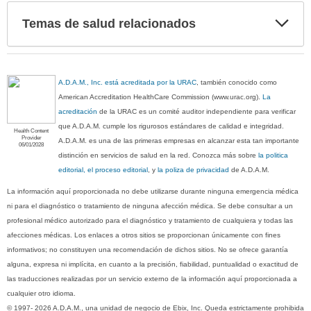
Exp
Temas de salud relacionados
sec
A.D.A.M., Inc. está acreditada por la URAC
, también conocido como
American Accreditation HealthCare Commission (www.urac.org).
La
acreditación
de la URAC es un comité auditor independiente para verificar
que A.D.A.M. cumple los rigurosos estándares de calidad e integridad.
Health Content
Provider
A.D.A.M. es una de las primeras empresas en alcanzar esta tan importante
06/01/2028
distinción en servicios de salud en la red. Conozca más sobre
la politica
editorial, el proceso editorial
, y
la poliza de privacidad
de A.D.A.M.
La información aquí proporcionada no debe utilizarse durante ninguna emergencia médica
ni para el diagnóstico o tratamiento de ninguna afección médica. Se debe consultar a un
profesional médico autorizado para el diagnóstico y tratamiento de cualquiera y todas las
afecciones médicas. Los enlaces a otros sitios se proporcionan únicamente con fines
informativos; no constituyen una recomendación de dichos sitios. No se ofrece garantía
alguna, expresa ni implícita, en cuanto a la precisión, fiabilidad, puntualidad o exactitud de
las traducciones realizadas por un servicio externo de la información aquí proporcionada a
cualquier otro idioma.
© 1997- 2026 A.D.A.M., una unidad de negocio de Ebix, Inc. Queda estrictamente prohibida