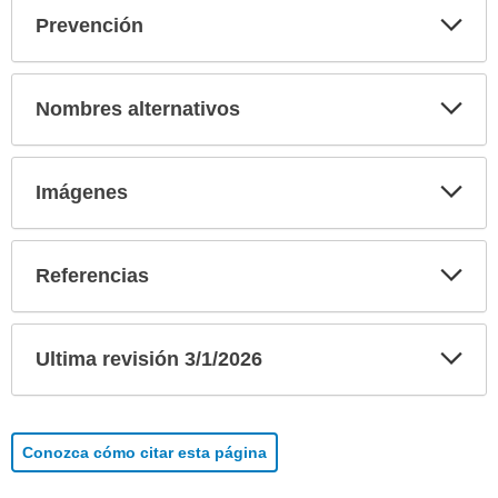
Exp
Prevención
sec
Exp
Nombres alternativos
sec
Exp
Imágenes
sec
Exp
Referencias
sec
Exp
Ultima revisión 3/1/2026
sec
Conozca cómo citar esta página