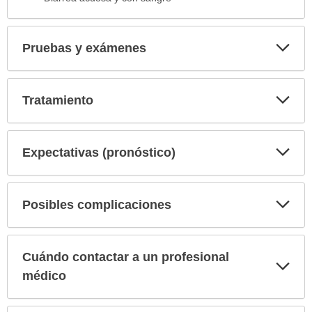
Exp
Pruebas y exámenes
sec
Exp
Tratamiento
sec
Exp
Expectativas (pronóstico)
sec
Exp
Posibles complicaciones
sec
Cuándo contactar a un profesional
Exp
sec
médico