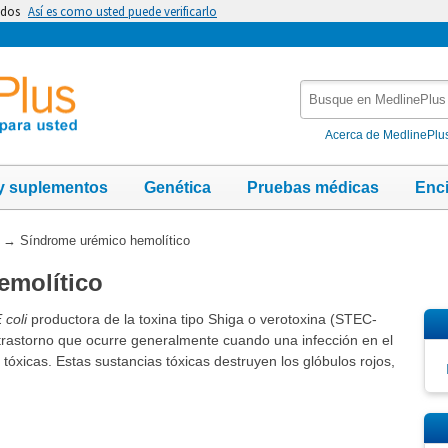
idos
Así es como usted puede verificarlo
Busque
en
MedlinePlus
Acerca de MedlinePlu
y suplementos
Genética
Pruebas médicas
Enc
→
Síndrome urémico hemolítico
emolítico
 coli
productora de la toxina tipo Shiga o verotoxina
(STEC-
trastorno que ocurre generalmente cuando una infección en el
tóxicas. Estas sustancias tóxicas destruyen los glóbulos rojos,