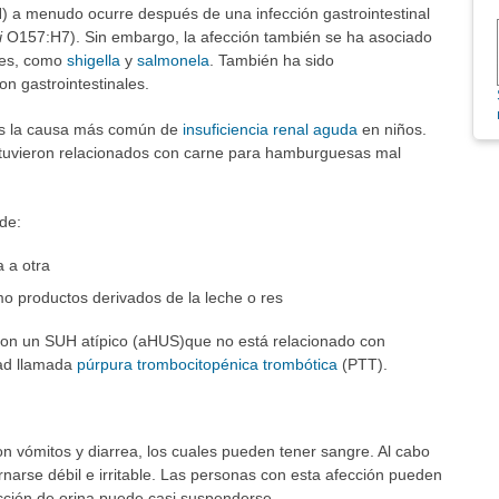
) a menudo ocurre después de una infección gastrointestinal
i
O157:H7). Sin embargo, la afección también se ha asociado
ales, como
shigella
y
salmonela
. También ha sido
on gastrointestinales.
Es la causa más común de
insuficiencia renal aguda
en niños.
stuvieron relacionados con carne para hamburguesas mal
de:
 a otra
o productos derivados de la leche o res
on un SUH atípico (aHUS)que no está relacionado con
dad llamada
púrpura trombocitopénica trombótica
(PTT).
vómitos y diarrea, los cuales pueden tener sangre. Al cabo
arse débil e irritable. Las personas con esta afección pueden
cción de orina puede casi suspenderse.