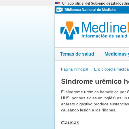
Omita
Un sitio oficial del Gobierno de Estados Un
y
Biblioteca Nacional de Medicina
vaya
al
Contenido
Temas de salud
Medicinas 
Usted
Página Principal
→
Enciclopedia médica
está
Síndrome urémico h
aquí:
El síndrome urémico hemolítico por
E
HUS, por sus siglas en inglés)
es un 
aparato digestivo produce sustancias 
causando lesión a los riñones.
Causas