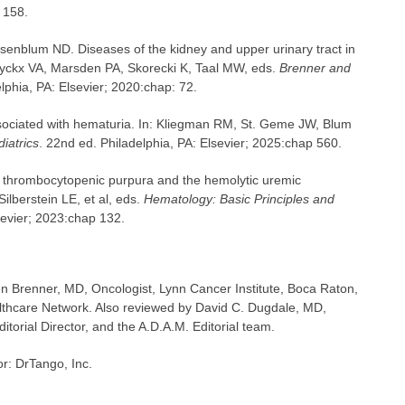
 158.
enblum ND. Diseases of the kidney and upper urinary tract in
uyckx VA, Marsden PA, Skorecki K, Taal MW, eds.
Brenner and
elphia, PA: Elsevier; 2020:chap: 72.
sociated with hematuria. In: Kliegman RM, St. Geme JW, Blum
iatrics
. 22nd ed. Philadelphia, PA: Elsevier; 2025:chap 560.
thrombocytopenic purpura and the hemolytic uremic
lberstein LE, et al, eds.
Hematology: Basic Principles and
lsevier; 2023:chap 132.
en Brenner, MD, Oncologist, Lynn Cancer Institute, Boca Raton,
thcare Network. Also reviewed by David C. Dugdale, MD,
torial Director, and the A.D.A.M. Editorial team.
or: DrTango, Inc.