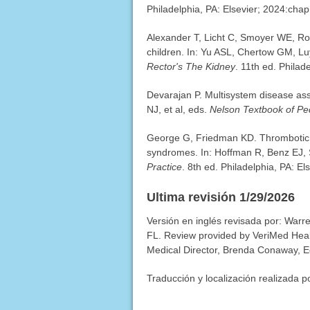
Philadelphia, PA: Elsevier; 2024:chap
Alexander T, Licht C, Smoyer WE, Ros
children. In: Yu ASL, Chertow GM, L
Rector's The Kidney
. 11th ed. Philad
Devarajan P. Multisystem disease as
NJ, et al, eds.
Nelson Textbook of Ped
George G, Friedman KD. Thrombotic 
syndromes. In: Hoffman R, Benz EJ, Si
Practice
. 8th ed. Philadelphia, PA: E
Ultima revisión 1/29/2026
Versión en inglés revisada por: Warr
FL. Review provided by VeriMed Heal
Medical Director, Brenda Conaway, Edi
Traducción y localización realizada p