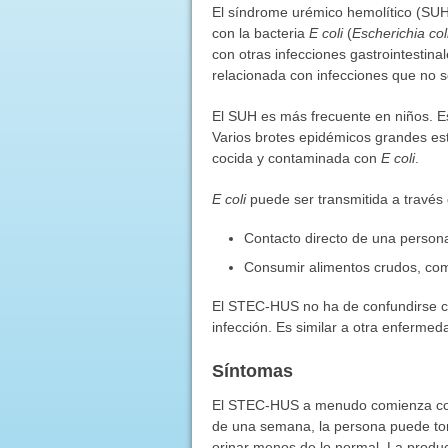
El síndrome urémico hemolítico (SUH
con la bacteria
E coli
(
Escherichia col
con otras infecciones gastrointestin
relacionada con infecciones que no s
El SUH es más frecuente en niños. 
Varios brotes epidémicos grandes e
cocida y contaminada con
E coli
.
E coli
puede ser transmitida a través 
Contacto directo de una persona
Consumir alimentos crudos, com
El STEC-HUS no ha de confundirse c
infección. Es similar a otra enferme
Síntomas
El
STEC-HUS
a menudo comienza con 
de una semana, la persona puede torn
orinar menos de lo normal. La produ