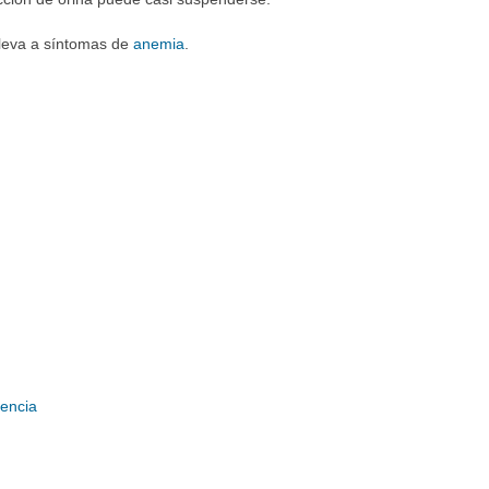
 lleva a síntomas de
anemia
.
iencia