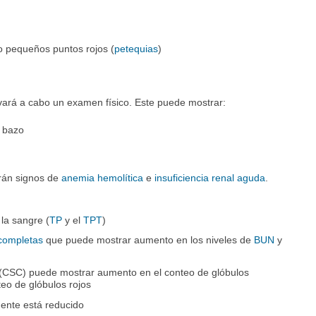
 pequeños puntos rojos (
petequias
)
vará a cabo un examen físico. Este puede mostrar:
l bazo
rán signos de
anemia hemolítica
e
insuficiencia renal aguda
.
la sangre (
TP
y el
TPT
)
completas
que puede mostrar aumento en los niveles de
BUN
y
(CSC) puede mostrar aumento en el conteo de glóbulos
teo de glóbulos rojos
ente está reducido