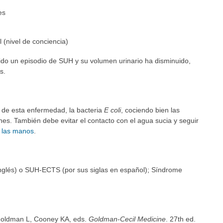
es
 (nivel de conciencia)
ido un episodio de SUH y su volumen urinario ha disminuido,
s.
 de esta enfermedad, la bacteria
E coli
, cociendo bien las
s. También debe evitar el contacto con el agua sucia y seguir
 las manos
.
inglés) o SUH-ECTS (por sus siglas en español); Síndrome
Goldman L, Cooney KA, eds.
Goldman-Cecil Medicine
. 27th ed.