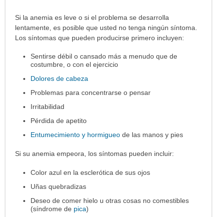
sec
Síntomas
Si la anemia es leve o si el problema se desarrolla
ha
lentamente, es posible que usted no tenga ningún síntoma.
sido
Los síntomas que pueden producirse primero incluyen:
extendido.
Sentirse débil o cansado más a menudo que de
costumbre, o con el ejercicio
Dolores de cabeza
Problemas para concentrarse o pensar
Irritabilidad
Pérdida de apetito
Entumecimiento y hormigueo
de las manos y pies
Si su anemia empeora, los síntomas pueden incluir:
Color azul en la esclerótica de sus ojos
Uñas quebradizas
Deseo de comer hielo u otras cosas no comestibles
(síndrome de
pica
)