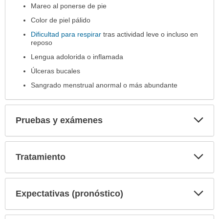
Mareo al ponerse de pie
Color de piel pálido
Dificultad para respirar
tras actividad leve o incluso en
reposo
Lengua adolorida o inflamada
Úlceras bucales
Sangrado menstrual anormal o más abundante
Exp
Pruebas y exámenes
sec
Exp
Tratamiento
sec
Exp
Expectativas (pronóstico)
sec