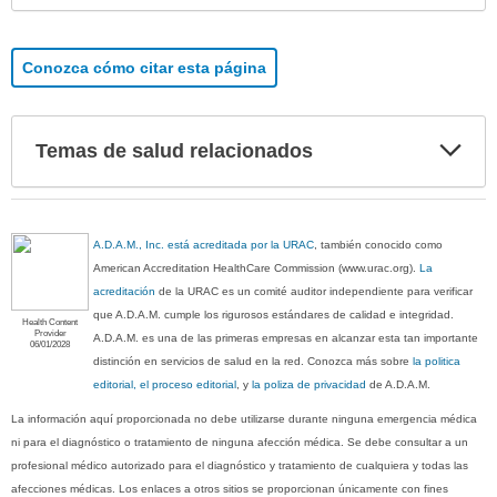
Conozca cómo citar esta página
Exp
Temas de salud relacionados
sec
A.D.A.M., Inc. está acreditada por la URAC
, también conocido como
American Accreditation HealthCare Commission (www.urac.org).
La
acreditación
de la URAC es un comité auditor independiente para verificar
que A.D.A.M. cumple los rigurosos estándares de calidad e integridad.
Health Content
Provider
A.D.A.M. es una de las primeras empresas en alcanzar esta tan importante
06/01/2028
distinción en servicios de salud en la red. Conozca más sobre
la politica
editorial, el proceso editorial
, y
la poliza de privacidad
de A.D.A.M.
La información aquí proporcionada no debe utilizarse durante ninguna emergencia médica
ni para el diagnóstico o tratamiento de ninguna afección médica. Se debe consultar a un
profesional médico autorizado para el diagnóstico y tratamiento de cualquiera y todas las
afecciones médicas. Los enlaces a otros sitios se proporcionan únicamente con fines