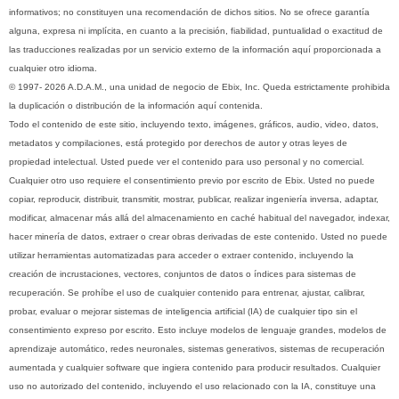
informativos; no constituyen una recomendación de dichos sitios. No se ofrece garantía
alguna, expresa ni implícita, en cuanto a la precisión, fiabilidad, puntualidad o exactitud de
las traducciones realizadas por un servicio externo de la información aquí proporcionada a
cualquier otro idioma.
© 1997- 2026 A.D.A.M., una unidad de negocio de Ebix, Inc. Queda estrictamente prohibida
la duplicación o distribución de la información aquí contenida.
Todo el contenido de este sitio, incluyendo texto, imágenes, gráficos, audio, video, datos,
metadatos y compilaciones, está protegido por derechos de autor y otras leyes de
propiedad intelectual. Usted puede ver el contenido para uso personal y no comercial.
Cualquier otro uso requiere el consentimiento previo por escrito de Ebix. Usted no puede
copiar, reproducir, distribuir, transmitir, mostrar, publicar, realizar ingeniería inversa, adaptar,
modificar, almacenar más allá del almacenamiento en caché habitual del navegador, indexar,
hacer minería de datos, extraer o crear obras derivadas de este contenido. Usted no puede
utilizar herramientas automatizadas para acceder o extraer contenido, incluyendo la
creación de incrustaciones, vectores, conjuntos de datos o índices para sistemas de
recuperación. Se prohíbe el uso de cualquier contenido para entrenar, ajustar, calibrar,
probar, evaluar o mejorar sistemas de inteligencia artificial (IA) de cualquier tipo sin el
consentimiento expreso por escrito. Esto incluye modelos de lenguaje grandes, modelos de
aprendizaje automático, redes neuronales, sistemas generativos, sistemas de recuperación
aumentada y cualquier software que ingiera contenido para producir resultados. Cualquier
uso no autorizado del contenido, incluyendo el uso relacionado con la IA, constituye una