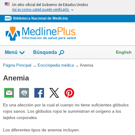
Omita
Un sitio oficial del Gobierno de Estados Unidos
y
Así es como usted puede verificarlo
vaya
Biblioteca Nacional de Medicina
al
Contenido
English
Menú
Búsqueda
Usted
Página Principal
→
Enciclopedia médica
→
Anemia
está
Anemia
aquí:
Es una afección por la cual el cuerpo no tiene suficientes glóbulos
rojos sanos. Los glóbulos rojos le suministran el oxígeno a los
tejidos corporales.
Los diferentes tipos de anemia incluyen: