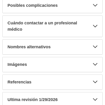
Exp
Posibles complicaciones
sec
Cuándo contactar a un profesional
Exp
sec
médico
Exp
Nombres alternativos
sec
Exp
Imágenes
sec
Exp
Referencias
sec
Exp
Ultima revisión 1/29/2026
sec