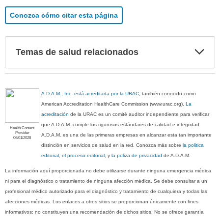
Conozca cómo citar esta página
Exp
Temas de salud relacionados
sec
A.D.A.M., Inc. está acreditada por la URAC
, también conocido como
American Accreditation HealthCare Commission (www.urac.org).
La
acreditación
de la URAC es un comité auditor independiente para verificar
que A.D.A.M. cumple los rigurosos estándares de calidad e integridad.
Health Content
Provider
A.D.A.M. es una de las primeras empresas en alcanzar esta tan importante
06/01/2028
distinción en servicios de salud en la red. Conozca más sobre
la politica
editorial, el proceso editorial
, y
la poliza de privacidad
de A.D.A.M.
La información aquí proporcionada no debe utilizarse durante ninguna emergencia médica
ni para el diagnóstico o tratamiento de ninguna afección médica. Se debe consultar a un
profesional médico autorizado para el diagnóstico y tratamiento de cualquiera y todas las
afecciones médicas. Los enlaces a otros sitios se proporcionan únicamente con fines
informativos; no constituyen una recomendación de dichos sitios. No se ofrece garantía