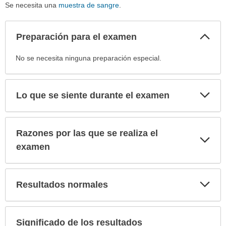
Se necesita una
muestra de sangre
.
Col
Preparación para el examen
sec
Preparación
No se necesita ninguna preparación especial.
para
el
examen
Exp
Lo que se siente durante el examen
sec
ha
sido
extendido.
Razones por las que se realiza el
Exp
sec
examen
Exp
Resultados normales
sec
Significado de los resultados
Exp