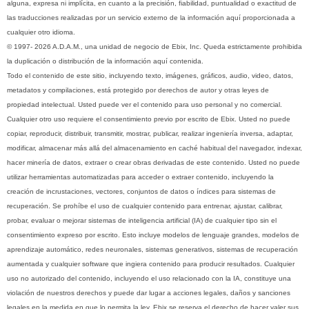
alguna, expresa ni implícita, en cuanto a la precisión, fiabilidad, puntualidad o exactitud de
las traducciones realizadas por un servicio externo de la información aquí proporcionada a
cualquier otro idioma.
© 1997- 2026 A.D.A.M., una unidad de negocio de Ebix, Inc. Queda estrictamente prohibida
la duplicación o distribución de la información aquí contenida.
Todo el contenido de este sitio, incluyendo texto, imágenes, gráficos, audio, video, datos,
metadatos y compilaciones, está protegido por derechos de autor y otras leyes de
propiedad intelectual. Usted puede ver el contenido para uso personal y no comercial.
Cualquier otro uso requiere el consentimiento previo por escrito de Ebix. Usted no puede
copiar, reproducir, distribuir, transmitir, mostrar, publicar, realizar ingeniería inversa, adaptar,
modificar, almacenar más allá del almacenamiento en caché habitual del navegador, indexar,
hacer minería de datos, extraer o crear obras derivadas de este contenido. Usted no puede
utilizar herramientas automatizadas para acceder o extraer contenido, incluyendo la
creación de incrustaciones, vectores, conjuntos de datos o índices para sistemas de
recuperación. Se prohíbe el uso de cualquier contenido para entrenar, ajustar, calibrar,
probar, evaluar o mejorar sistemas de inteligencia artificial (IA) de cualquier tipo sin el
consentimiento expreso por escrito. Esto incluye modelos de lenguaje grandes, modelos de
aprendizaje automático, redes neuronales, sistemas generativos, sistemas de recuperación
aumentada y cualquier software que ingiera contenido para producir resultados. Cualquier
uso no autorizado del contenido, incluyendo el uso relacionado con la IA, constituye una
violación de nuestros derechos y puede dar lugar a acciones legales, daños y sanciones
legales en la medida en que lo permita la ley. Ebix se reserva el derecho de hacer valer sus