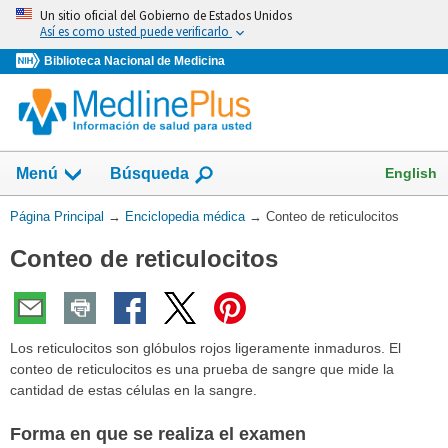
Omita
Un sitio oficial del Gobierno de Estados Unidos
y
Así es como usted puede verificarlo
vaya
Biblioteca Nacional de Medicina
al
Contenido
English
Menú
Búsqueda
Usted
Página Principal
→
Enciclopedia médica
→
Conteo de reticulocitos
está
Conteo de reticulocitos
aquí:
Los reticulocitos son glóbulos rojos ligeramente inmaduros. El
conteo de reticulocitos es una prueba de sangre que mide la
cantidad de estas células en la sangre.
Forma en que se realiza el examen