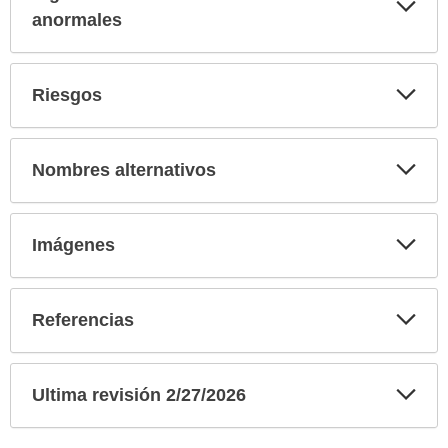
sec
anormales
Exp
Riesgos
sec
Exp
Nombres alternativos
sec
Exp
Imágenes
sec
Exp
Referencias
sec
Exp
Ultima revisión 2/27/2026
sec