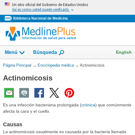
Omita
Un sitio oficial del Gobierno de Estados Unidos
y
Así es como usted puede verificarlo
vaya
Biblioteca Nacional de Medicina
al
Contenido
English
Menú
Búsqueda
Usted
Página Principal
→
Enciclopedia médica
→
Actinomicosis
está
Actinomicosis
aquí:
Es una infección bacteriana prolongada (
crónica
) que comúnmente
afecta la cara y el cuello.
Causas
La actinomicosis usualmente es causada por la bacteria llamada