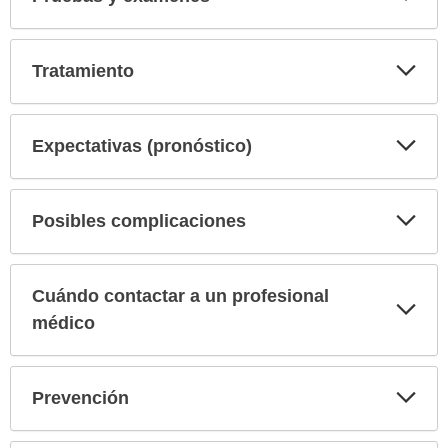
sec
Exp
Tratamiento
sec
Exp
Expectativas (pronóstico)
sec
Exp
Posibles complicaciones
sec
Cuándo contactar a un profesional
Exp
sec
médico
Exp
Prevención
sec