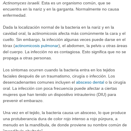
Actinomyces israelii
. Esta es un organismo común, que se
encuentra en la nariz y en la garganta. Normalmente no causa
enfermedad.
Dada la localización normal de la bacteria en la nariz y en la
cavidad oral, la actinomicosis afecta más comúnmente la cara y el
cuello. Sin embargo, la infección algunas veces puede darse en el
tórax (
actinomicosis pulmonar
), el abdomen, la pelvis u otras áreas
del cuerpo. La infección no es contagiosa. Esto significa que no se
propaga a otras personas.
Los síntomas ocurren cuando la bacteria entra en los tejidos
faciales después de un traumatismo, cirugía o infección. Los
desencadenantes comunes incluyen el
absceso dental
o la cirugía
oral. La infección con poca frecuencia puede afectar a ciertas
mujeres que han tenido un dispositivo intrauterino (DIU) para
prevenir el embarazo.
Una vez en el tejido, la bacteria causa un absceso, lo que produce
una protuberancia dura de color rojo intenso a rojo púrpura, a
menudo en la mandíbula, de donde proviene su nombre común de
"mandíbula abultada".