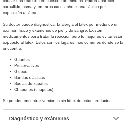
causar una reacción en cuestión de minutos. Podría aparecer
sarpullido, asma y, en raros casos, shock anafiláctico por
exposición al látex.
Su doctor puede diagnosticar la alergia al látex por medio de un
examen físico y exámenes de piel y de sangre. Existen
medicamentos para tratar la reacción pero lo mejor es evitar estar
expuesto al látex. Estos son los lugares más comunes donde se lo
encuentra:
Guantes
Preservativos
Globos
Bandas elásticas
Suelas de zapatos
Chupones (chupetes)
Se pueden encontrar versiones sin látex de estos productos.
Diagnóstico y exámenes
Expa