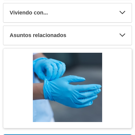
secci
Viviendo con...
Expa
secci
Asuntos relacionados
Expa
secci
Tema
Imagen