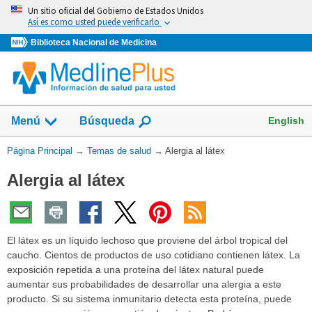
Omita
Un sitio oficial del Gobierno de Estados Unidos
y
Así es como usted puede verificarlo
vaya
Biblioteca Nacional de Medicina
al
Contenido
Mostrar
English
Menú
Búsqueda
el
campo
Usted
Página Principal
→
Temas de salud
→
Alergia al látex
de
está
Alergia al látex
aquí:
El látex es un líquido lechoso que proviene del árbol tropical del
caucho. Cientos de productos de uso cotidiano contienen látex. La
exposición repetida a una proteína del látex natural puede
aumentar sus probabilidades de desarrollar una alergia a este
producto. Si su sistema inmunitario detecta esta proteína, puede