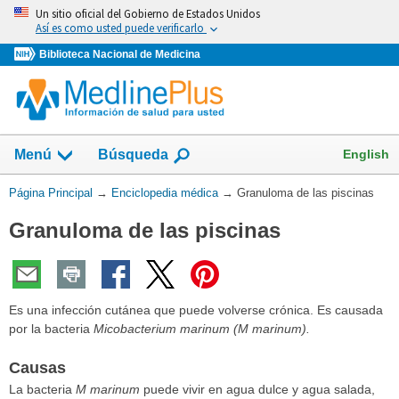
Omita
Un sitio oficial del Gobierno de Estados Unidos
y
Así es como usted puede verificarlo
vaya
Biblioteca Nacional de Medicina
al
Contenido
English
Menú
Búsqueda
Usted
Página Principal
→
Enciclopedia médica
→
Granuloma de las piscinas
está
Granuloma de las piscinas
aquí:
Es una infección cutánea que puede volverse crónica. Es causada
por la bacteria
Micobacterium marinum (M marinum).
Causas
La bacteria
M marinum
puede vivir en agua dulce y agua salada,