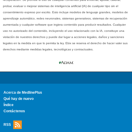
probar, evaluar o mejorar sistemas de inteligencia artificial (IA) de cualquier tipo sin el
consentimiento expreso por escrito. Esto incluye modelos de lenguaje grandes, modelos de
aprendizaje automático, redes neuronales, sistemas generativos, sistemas de recuperación
aumentada y cualquier software que ingiera contenido para producir resultados. Cualquier
uso no autorizado del contenido, incluyendo el uso relacionado con la IA, constituye una
violación de nuestros derechos y puede dar lugar a acciones legales, daños y sanciones
legales en la medida en que lo permita la ley. Ebix se reserva el derecho de hacer valer sus
derechos mediante medidas legales, tecnológicas y contractuales.
Acerca de MedlinePlus
Qué hay de nuevo
Índice
Contáctenos
RSS