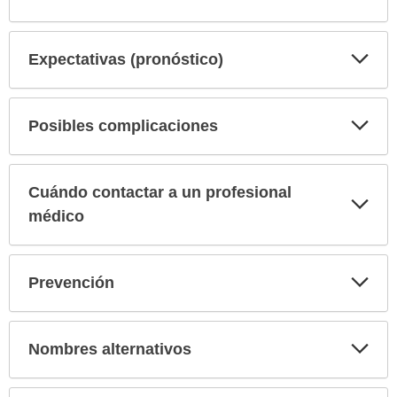
sec
Exp
Expectativas (pronóstico)
sec
Exp
Posibles complicaciones
sec
Cuándo contactar a un profesional
Exp
sec
médico
Exp
Prevención
sec
Exp
Nombres alternativos
sec