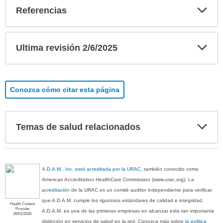
Exp
Referencias
sec
Exp
Ultima revisión 2/6/2025
sec
Conozca cómo citar esta página
Exp
Temas de salud relacionados
sec
A.D.A.M., Inc. está acreditada por la URAC
, también conocido como
American Accreditation HealthCare Commission (www.urac.org).
La
acreditación
de la URAC es un comité auditor independiente para verificar
que A.D.A.M. cumple los rigurosos estándares de calidad e integridad.
Health Content
Provider
A.D.A.M. es una de las primeras empresas en alcanzar esta tan importante
06/01/2028
distinción en servicios de salud en la red. Conozca más sobre
la politica