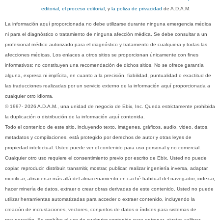
editorial, el proceso editorial
, y
la poliza de privacidad
de A.D.A.M.
La información aquí proporcionada no debe utilizarse durante ninguna emergencia médica
ni para el diagnóstico o tratamiento de ninguna afección médica. Se debe consultar a un
profesional médico autorizado para el diagnóstico y tratamiento de cualquiera y todas las
afecciones médicas. Los enlaces a otros sitios se proporcionan únicamente con fines
informativos; no constituyen una recomendación de dichos sitios. No se ofrece garantía
alguna, expresa ni implícita, en cuanto a la precisión, fiabilidad, puntualidad o exactitud de
las traducciones realizadas por un servicio externo de la información aquí proporcionada a
cualquier otro idioma.
© 1997- 2026 A.D.A.M., una unidad de negocio de Ebix, Inc. Queda estrictamente prohibida
la duplicación o distribución de la información aquí contenida.
Todo el contenido de este sitio, incluyendo texto, imágenes, gráficos, audio, video, datos,
metadatos y compilaciones, está protegido por derechos de autor y otras leyes de
propiedad intelectual. Usted puede ver el contenido para uso personal y no comercial.
Cualquier otro uso requiere el consentimiento previo por escrito de Ebix. Usted no puede
copiar, reproducir, distribuir, transmitir, mostrar, publicar, realizar ingeniería inversa, adaptar,
modificar, almacenar más allá del almacenamiento en caché habitual del navegador, indexar,
hacer minería de datos, extraer o crear obras derivadas de este contenido. Usted no puede
utilizar herramientas automatizadas para acceder o extraer contenido, incluyendo la
creación de incrustaciones, vectores, conjuntos de datos o índices para sistemas de
recuperación. Se prohíbe el uso de cualquier contenido para entrenar, ajustar, calibrar,