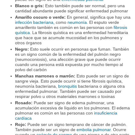
Blanco o gris:
Esto también puede ser normal, pero una
cantidad abundante puede significar enfermedad pulmonar
Amarillo oscuro o verde:
En general, significa que hay una
infección bacteriana,
como
neumonía
. El esputo verde
amarillento también es común en las personas con
fibrosis
quística
. La fibrosis quística es una enfermedad hereditaria
que hace que se acumule mucosidad en los pulmones y
otros órganos
Negro:
Esto suele ocurrir en personas que fuman. También
es un signo común de la enfermedad del pulmón negro
(neumoconiosis), una afección grave que puede ocurrir
cuando una persona está expuesta por mucho tiempo al
polvo del carbón
Manchas marrones o marrón:
Esto puede ser un signo de
sangre vieja. Esto puede ocurrir si tiene fibrosis quística,
neumonía bacteriana,
bronquitis
bacteriana o alguna otra
enfermedad pulmonar. También puede ser causado por
respirar polvo u otros materiales marrones o toxinas
Rosado:
Puede ser signo de edema pulmonar, una
acumulación excesiva de líquido en los pulmones. El edema
pulmonar es común en las personas con
insuficiencia
cardíaca
Rojo:
Puede ser un signo temprano de cáncer de pulmón.
También puede ser un signo de
embolia pulmonar
. Ocurre
cuando un
coágulo de sangre
de una pierna o de otra parte