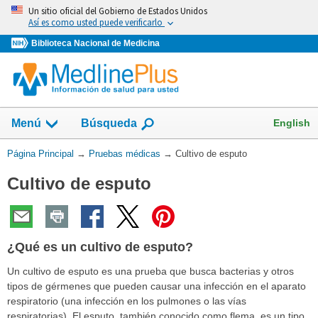
Omita
Un sitio oficial del Gobierno de Estados Unidos
y
Así es como usted puede verificarlo
vaya
Biblioteca Nacional de Medicina
al
Contenido
Mostrar
English
Menú
Búsqueda
el
campo
Usted
Página Principal
→
Pruebas médicas
→
Cultivo de esputo
de
está
Cultivo de esputo
aquí:
¿Qué es un cultivo de esputo?
Un cultivo de esputo es una prueba que busca bacterias y otros
tipos de gérmenes que pueden causar una infección en el aparato
respiratorio (una infección en los pulmones o las vías
respiratorias). El esputo, también conocido como flema, es un tipo