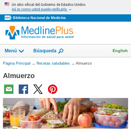
Omita
Un sitio oficial del Gobierno de Estados Unidos
y
Así es como usted puede verificarlo
vaya
Biblioteca Nacional de Medicina
al
Contenido
Mostrar
English
Menú
Búsqueda
el
campo
Usted
Página Principal
→
Recetas saludables
→
Almuerzo
de
está
Almuerzo
aquí: