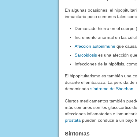
En algunas ocasiones, el hipopituit
inmunitario poco comunes tales com
Demasiado hierro en el cuerpo 
Incremento anormal en las célula
Afección autoinmune
que causa la
Sarcoidosis
es una afección que
Infecciones de la hipófisis, como
El hipopituitarismo es también una 
durante el embarazo. La pérdida de s
denominada
síndrome de Sheehan
.
Ciertos medicamentos también pueden
más comunes son los glucocorticoid
afecciones inflamatorias e inmunitar
próstata
pueden conducir a un bajo fu
Síntomas