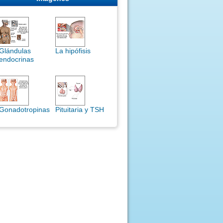
Glándulas
La hipófisis
endocrinas
Gonadotropinas
Pituitaria y TSH