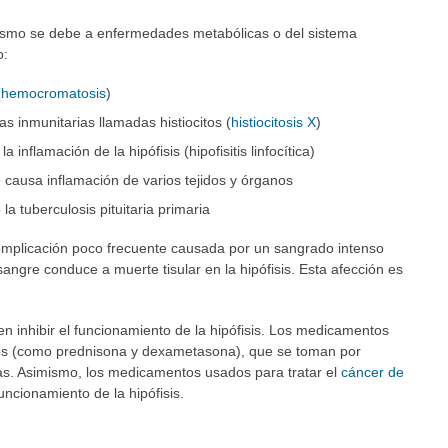
arismo se debe a enfermedades metabólicas o del sistema
o:
(
hemocromatosis
)
s inmunitarias llamadas histiocitos (
histiocitosis X
)
 inflamación de la hipófisis (hipofisitis linfocítica)
 causa inflamación de varios tejidos y órganos
 la tuberculosis pituitaria primaria
complicación poco frecuente causada por un sangrado intenso
angre conduce a muerte tisular en la hipófisis. Esta afección es
 inhibir el funcionamiento de la hipófisis. Los medicamentos
es (como prednisona y dexametasona), que se toman por
ias. Asimismo, los medicamentos usados para tratar el
cáncer de
ncionamiento de la hipófisis.