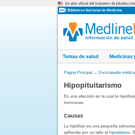
Omita
Un sitio oficial del Gobierno de Estados Un
y
Biblioteca Nacional de Medicina
vaya
al
Contenido
Temas de salud
Medicinas 
Usted
Página Principal
→
Enciclopedia médica
está
Hipopituitarismo
aquí:
Es una afección en la cual la hipófi
hormonas.
Causas
La hipófisis es una pequeña estructur
adherida por un tallo al
hipotálamo
. 