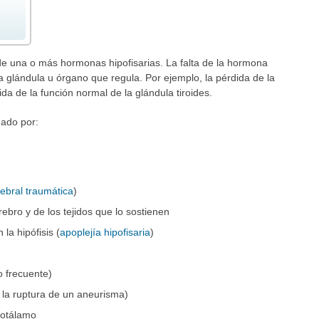
 de una o más hormonas hipofisarias. La falta de la hormona
la glándula u órgano que regula. Por ejemplo, la pérdida de la
da de la función normal de la glándula tiroides.
nado por:
rebral traumática
)
rebro y de los tejidos que lo sostienen
la hipófisis (
apoplejía hipofisaria
)
 frecuente)
 la ruptura de un aneurisma)
ipotálamo