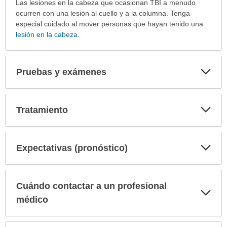
Las lesiones en la cabeza que ocasionan TBI a menudo
ocurren con una lesión al cuello y a la columna. Tenga
especial cuidado al mover personas que hayan tenido una
lesión en la cabeza
.
Exp
Pruebas y exámenes
sec
Exp
Tratamiento
sec
Exp
Expectativas (pronóstico)
sec
Cuándo contactar a un profesional
Exp
sec
médico