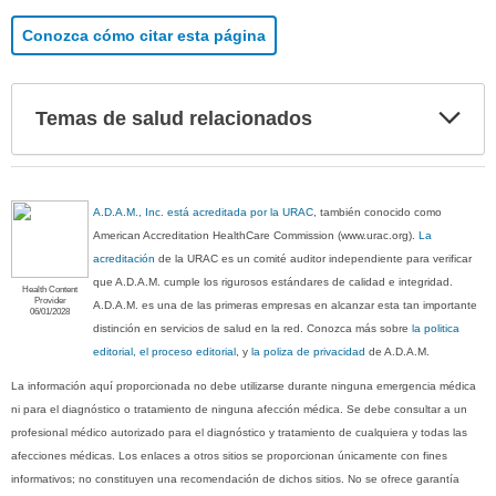
Conozca cómo citar esta página
Exp
Temas de salud relacionados
sec
A.D.A.M., Inc. está acreditada por la URAC
, también conocido como
American Accreditation HealthCare Commission (www.urac.org).
La
acreditación
de la URAC es un comité auditor independiente para verificar
que A.D.A.M. cumple los rigurosos estándares de calidad e integridad.
Health Content
Provider
A.D.A.M. es una de las primeras empresas en alcanzar esta tan importante
06/01/2028
distinción en servicios de salud en la red. Conozca más sobre
la politica
editorial, el proceso editorial
, y
la poliza de privacidad
de A.D.A.M.
La información aquí proporcionada no debe utilizarse durante ninguna emergencia médica
ni para el diagnóstico o tratamiento de ninguna afección médica. Se debe consultar a un
profesional médico autorizado para el diagnóstico y tratamiento de cualquiera y todas las
afecciones médicas. Los enlaces a otros sitios se proporcionan únicamente con fines
informativos; no constituyen una recomendación de dichos sitios. No se ofrece garantía