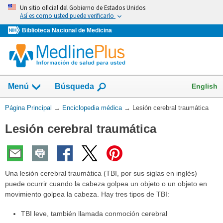
Omita
Un sitio oficial del Gobierno de Estados Unidos
y
Así es como usted puede verificarlo
vaya
Biblioteca Nacional de Medicina
al
Contenido
English
Menú
Búsqueda
Usted
Página Principal
→
Enciclopedia médica
→
Lesión cerebral traumática
está
Lesión cerebral traumática
aquí:
Una lesión cerebral traumática (TBI, por sus siglas en inglés)
puede ocurrir cuando la cabeza golpea un objeto o un objeto en
movimiento golpea la cabeza. Hay tres tipos de TBI:
TBI leve, también llamada conmoción cerebral