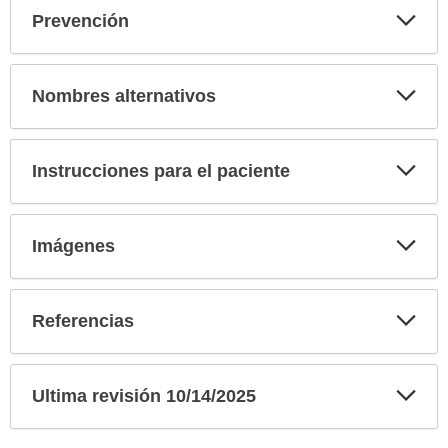
Exp
Prevención
sec
Exp
Nombres alternativos
sec
Exp
Instrucciones para el paciente
sec
Exp
Imágenes
sec
Exp
Referencias
sec
Exp
Ultima revisión 10/14/2025
sec