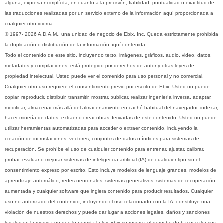
alguna, expresa ni implícita, en cuanto a la precisión, fiabilidad, puntualidad o exactitud de
las traducciones realizadas por un servicio externo de la información aquí proporcionada a
cualquier otro idioma.
© 1997- 2026 A.D.A.M., una unidad de negocio de Ebix, Inc. Queda estrictamente prohibida
la duplicación o distribución de la información aquí contenida.
Todo el contenido de este sitio, incluyendo texto, imágenes, gráficos, audio, video, datos,
metadatos y compilaciones, está protegido por derechos de autor y otras leyes de
propiedad intelectual. Usted puede ver el contenido para uso personal y no comercial.
Cualquier otro uso requiere el consentimiento previo por escrito de Ebix. Usted no puede
copiar, reproducir, distribuir, transmitir, mostrar, publicar, realizar ingeniería inversa, adaptar,
modificar, almacenar más allá del almacenamiento en caché habitual del navegador, indexar,
hacer minería de datos, extraer o crear obras derivadas de este contenido. Usted no puede
utilizar herramientas automatizadas para acceder o extraer contenido, incluyendo la
creación de incrustaciones, vectores, conjuntos de datos o índices para sistemas de
recuperación. Se prohíbe el uso de cualquier contenido para entrenar, ajustar, calibrar,
probar, evaluar o mejorar sistemas de inteligencia artificial (IA) de cualquier tipo sin el
consentimiento expreso por escrito. Esto incluye modelos de lenguaje grandes, modelos de
aprendizaje automático, redes neuronales, sistemas generativos, sistemas de recuperación
aumentada y cualquier software que ingiera contenido para producir resultados. Cualquier
uso no autorizado del contenido, incluyendo el uso relacionado con la IA, constituye una
violación de nuestros derechos y puede dar lugar a acciones legales, daños y sanciones
legales en la medida en que lo permita la ley. Ebix se reserva el derecho de hacer valer sus