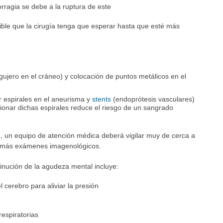
rragia se debe a la ruptura de este
ible que la cirugía tenga que esperar hasta que esté más
gujero en el cráneo) y colocación de puntos metálicos en el
ar espirales en el aneurisma y
stents
(endoprótesis vasculares)
ionar dichas espirales reduce el riesgo de un sangrado
, un equipo de atención médica deberá vigilar muy de cerca a
te más exámenes imagenológicos.
inución de la agudeza mental incluye:
 cerebro para aliviar la presión
respiratorias