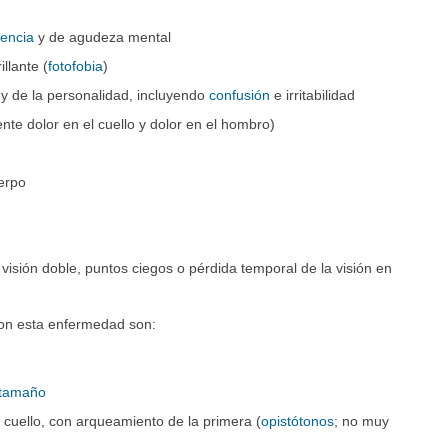
iencia
y de agudeza mental
illante (
fotofobia
)
y de la personalidad, incluyendo
confusión
e irritabilidad
te dolor en el cuello y dolor en el hombro)
erpo
 visión doble, puntos ciegos o pérdida temporal de la visión en
con esta enfermedad son:
e tamaño
l cuello, con arqueamiento de la primera (
opistótonos
; no muy