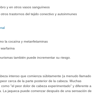
ebro y en otros vasos sanguíneos
 otros trastornos del tejido conectivo y autoinmunes
enal
mo la cocaína y metanfetaminas
 warfarina
neurismas también puede incrementar su riesgo.
 cabeza intenso que comienza súbitamente (a menudo llamado
peor cerca de la parte posterior de la cabeza. Muchas
 como "el peor dolor de cabeza experimentado" y diferente a
eza. La jaqueca puede comenzar después de una sensación de