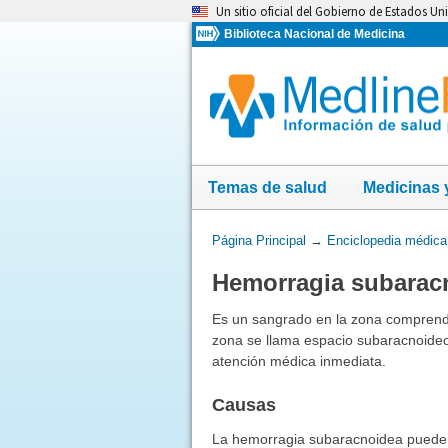
Omita
Un sitio oficial del Gobierno de Estados Un
y
Biblioteca Nacional de Medicina
vaya
al
Contenido
Temas de salud
Medicinas 
Usted
Página Principal
→
Enciclopedia médica
está
Hemorragia subarac
aquí:
Es un sangrado en la zona comprendid
zona se llama espacio subaracnoide
atención médica inmediata.
Causas
La hemorragia subaracnoidea puede 