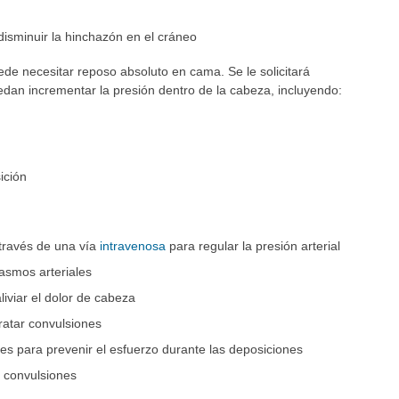
isminuir la hinchazón en el cráneo
de necesitar reposo absoluto en cama. Se le solicitará
edan incrementar la presión dentro de la cabeza, incluyendo:
ición
través de una vía
intravenosa
para regular la presión arterial
asmos arteriales
aliviar el dolor de cabeza
ratar convulsiones
s para prevenir el esfuerzo durante las deposiciones
 convulsiones