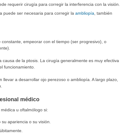
e requerir cirugía para corregir la interferencia con la visión.
gía puede ser necesaria para corregir la
ambliopía
, también
onstante, empeorar con el tiempo (ser progresivo), o
ente).
 causa de la ptosis. La cirugía generalmente es muy efectiva
 el funcionamiento.
llevar a desarrollar ojo perezoso o ambliopía. A largo plazo,
n.
fesional médico
médica u oftalmólogo si:
 su apariencia o su visión.
súbitamente.