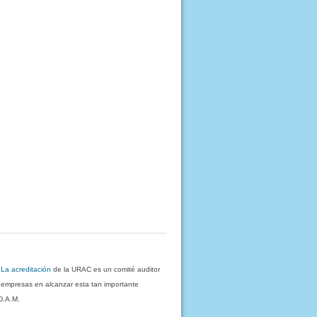
.
La acreditación
de la URAC es un comité auditor
s empresas en alcanzar esta tan importante
D.A.M.