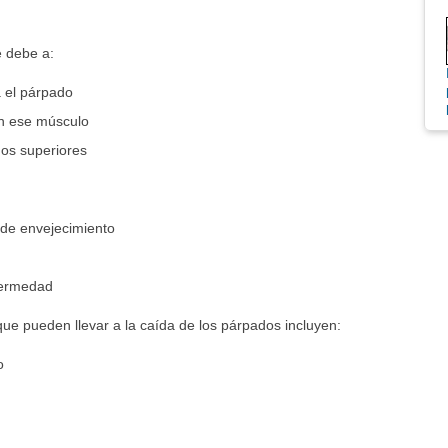
e debe a:
a el párpado
an ese músculo
dos superiores
de envejecimiento
nfermedad
e pueden llevar a la caída de los párpados incluyen:
o