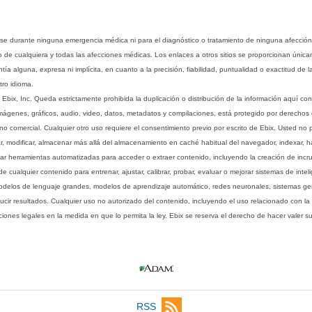
rse durante ninguna emergencia médica ni para el diagnóstico o tratamiento de ninguna afección
o de cualquiera y todas las afecciones médicas. Los enlaces a otros sitios se proporcionan única
ía alguna, expresa ni implícita, en cuanto a la precisión, fiabilidad, puntualidad o exactitud de l
tro idioma.
ix, Inc. Queda estrictamente prohibida la duplicación o distribución de la información aquí con
imágenes, gráficos, audio, video, datos, metadatos y compilaciones, está protegido por derechos d
comercial. Cualquier otro uso requiere el consentimiento previo por escrito de Ebix. Usted no puede
ptar, modificar, almacenar más allá del almacenamiento en caché habitual del navegador, indexar, h
ar herramientas automatizadas para acceder o extraer contenido, incluyendo la creación de incru
ualquier contenido para entrenar, ajustar, calibrar, probar, evaluar o mejorar sistemas de inteligen
 modelos de lenguaje grandes, modelos de aprendizaje automático, redes neuronales, sistemas g
ucir resultados. Cualquier uso no autorizado del contenido, incluyendo el uso relacionado con la
iones legales en la medida en que lo permita la ley. Ebix se reserva el derecho de hacer valer 
RSS