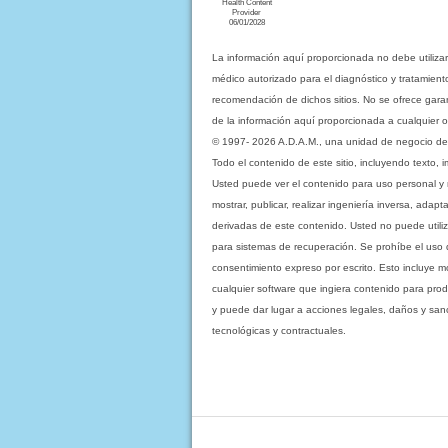
Health Content
Provider
06/01/2028
La información aquí proporcionada no debe utiliza
médico autorizado para el diagnóstico y tratamient
recomendación de dichos sitios. No se ofrece garant
de la información aquí proporcionada a cualquier o
© 1997- 2026 A.D.A.M., una unidad de negocio de Eb
Todo el contenido de este sitio, incluyendo texto, 
Usted puede ver el contenido para uso personal y no 
mostrar, publicar, realizar ingeniería inversa, ada
derivadas de este contenido. Usted no puede utiliz
para sistemas de recuperación. Se prohíbe el uso de c
consentimiento expreso por escrito. Esto incluye
cualquier software que ingiera contenido para prod
y puede dar lugar a acciones legales, daños y sanc
tecnológicas y contractuales.