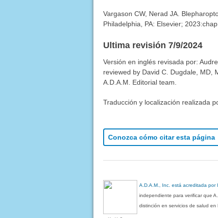
Vargason CW, Nerad JA. Blepharoptos
Philadelphia, PA: Elsevier; 2023:chap
Ultima revisión 7/9/2024
Versión en inglés revisada por: Audr
reviewed by David C. Dugdale, MD, Me
A.D.A.M. Editorial team.
Traducción y localización realizada p
Conozca cómo citar esta página
A.D.A.M., Inc. está acreditada por
independiente para verificar que A
distinción en servicios de salud e