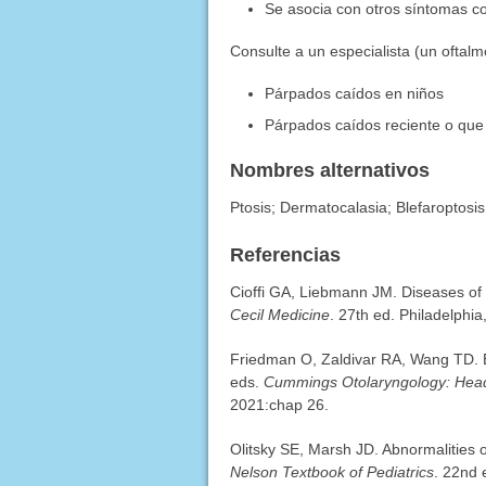
Se asocia con otros síntomas co
Consulte a un especialista (un oftal
Párpados caídos en niños
Párpados caídos reciente o que
Nombres alternativos
Ptosis; Dermatocalasia; Blefaroptosis;
Referencias
Cioffi GA, Liebmann JM. Diseases of
Cecil Medicine
. 27th ed. Philadelphia
Friedman O, Zaldivar RA, Wang TD. Bl
eds.
Cummings Otolaryngology: Hea
2021:chap 26.
Olitsky SE, Marsh JD. Abnormalities o
Nelson Textbook of Pediatrics
. 22nd 