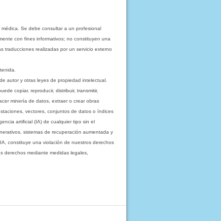
 médica. Se debe consultar a un profesional
mente con fines informativos; no constituyen una
as traducciones realizadas por un servicio externo
tenida.
e autor y otras leyes de propiedad intelectual.
 copiar, reproducir, distribuir, transmitir,
acer minería de datos, extraer o crear obras
staciones, vectores, conjuntos de datos o índices
cia artificial (IA) de cualquier tipo sin el
enerativos, sistemas de recuperación aumentada y
 IA, constituye una violación de nuestros derechos
sus derechos mediante medidas legales,