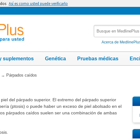
idos
Así es como usted puede verificarlo
Busque
en
MedlinePlus
Acerca de MedlinePlu
y suplementos
Genética
Pruebas médicas
Enc
→
Párpados caídos
piel del párpado superior. El extremo del párpado superior
ería (ptosis) o puede haber un exceso de piel abolsado en el
 Los párpados caídos suelen ser una combinación de ambas
osis.