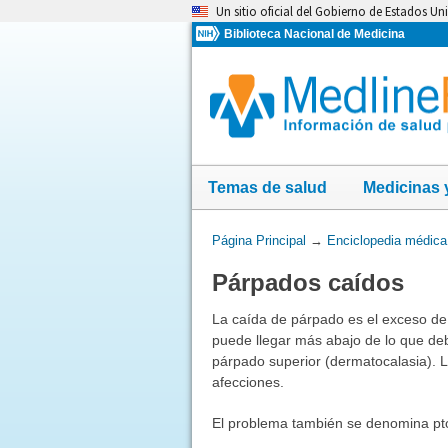
Omita
Un sitio oficial del Gobierno de Estados Un
y
Biblioteca Nacional de Medicina
vaya
al
Contenido
Temas de salud
Medicinas 
Usted
Página Principal
→
Enciclopedia médica
está
Párpados caídos
aquí:
La caída de párpado es el exceso de 
puede llegar más abajo de lo que deb
párpado superior (dermatocalasia).
afecciones.
El problema también se denomina pt