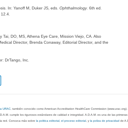
is. In: Yanoff M, Duker JS, eds.
Ophthalmology
. 6th ed.
 12.4.
ey Tai, DO, MS, Athena Eye Care, Mission Viejo, CA. Also
dical Director, Brenda Conaway, Editorial Director, and the
or: DrTango, Inc.
 la URAC
, también conocido como American Accreditation HealthCare Commission (www.urac.org)
.D.A.M. cumple los rigurosos estándares de calidad e integridad. A.D.A.M. es una de las primera
n la red. Conozca más sobre
la politica editorial, el proceso editorial
, y
la poliza de privacidad
de A.