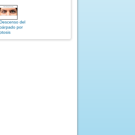
Descenso del
párpado por
ptosis