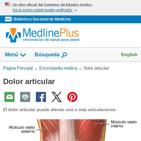
Omita
Un sitio oficial del Gobierno de Estados Unidos
y
Así es como usted puede verificarlo
vaya
Biblioteca Nacional de Medicina
al
Contenido
English
Menú
Búsqueda
Usted
Página Principal
→
Enciclopedia médica
→
Dolor articular
está
Dolor articular
aquí:
El dolor articular puede afectar una o más articulaciones.