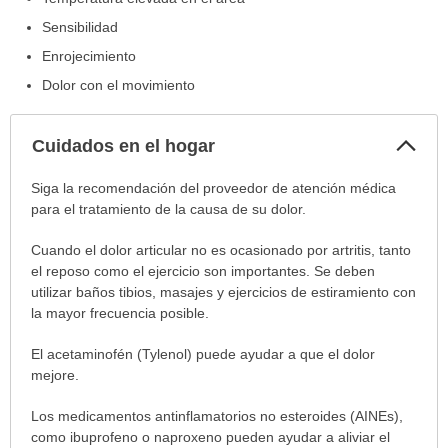
Sensibilidad
Enrojecimiento
Dolor con el movimiento
Col
Cuidados en el hogar
sec
Cuidados
Siga la recomendación del proveedor de atención médica
en
para el tratamiento de la causa de su dolor.
el
Cuando el dolor articular no es ocasionado por artritis, tanto
hogar
el reposo como el ejercicio son importantes. Se deben
ha
utilizar baños tibios, masajes y ejercicios de estiramiento con
sido
la mayor frecuencia posible.
extendido.
El acetaminofén (Tylenol) puede ayudar a que el dolor
mejore.
Los medicamentos antinflamatorios no esteroides (AINEs),
como ibuprofeno o naproxeno pueden ayudar a aliviar el