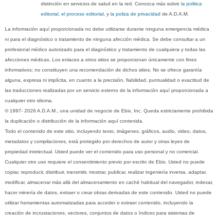
distinción en servicios de salud en la red. Conozca más sobre
la politica
editorial, el proceso editorial
, y
la poliza de privacidad
de A.D.A.M.
La información aquí proporcionada no debe utilizarse durante ninguna emergencia médica
ni para el diagnóstico o tratamiento de ninguna afección médica. Se debe consultar a un
profesional médico autorizado para el diagnóstico y tratamiento de cualquiera y todas las
afecciones médicas. Los enlaces a otros sitios se proporcionan únicamente con fines
informativos; no constituyen una recomendación de dichos sitios. No se ofrece garantía
alguna, expresa ni implícita, en cuanto a la precisión, fiabilidad, puntualidad o exactitud de
las traducciones realizadas por un servicio externo de la información aquí proporcionada a
cualquier otro idioma.
© 1997- 2026 A.D.A.M., una unidad de negocio de Ebix, Inc. Queda estrictamente prohibida
la duplicación o distribución de la información aquí contenida.
Todo el contenido de este sitio, incluyendo texto, imágenes, gráficos, audio, video, datos,
metadatos y compilaciones, está protegido por derechos de autor y otras leyes de
propiedad intelectual. Usted puede ver el contenido para uso personal y no comercial.
Cualquier otro uso requiere el consentimiento previo por escrito de Ebix. Usted no puede
copiar, reproducir, distribuir, transmitir, mostrar, publicar, realizar ingeniería inversa, adaptar,
modificar, almacenar más allá del almacenamiento en caché habitual del navegador, indexar,
hacer minería de datos, extraer o crear obras derivadas de este contenido. Usted no puede
utilizar herramientas automatizadas para acceder o extraer contenido, incluyendo la
creación de incrustaciones, vectores, conjuntos de datos o índices para sistemas de