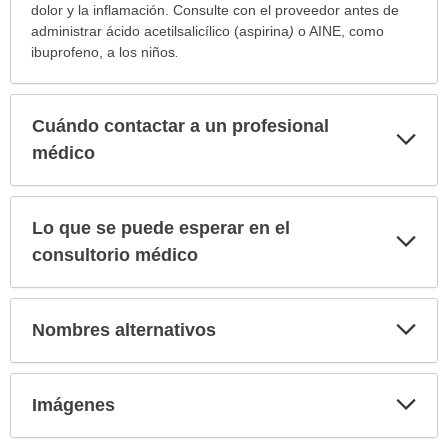
dolor y la inflamación. Consulte con el proveedor antes de
administrar ácido acetilsalicílico (aspirina
)
o AINE, como
ibuprofeno, a los niños
.
Cuándo contactar a un profesional
Exp
sec
médico
Lo que se puede esperar en el
Exp
sec
consultorio médico
Exp
Nombres alternativos
sec
Exp
Imágenes
sec