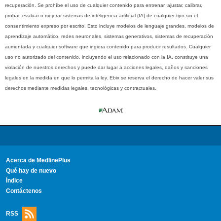
recuperación. Se prohíbe el uso de cualquier contenido para entrenar, ajustar, calibrar,
probar, evaluar o mejorar sistemas de inteligencia artificial (IA) de cualquier tipo sin el
consentimiento expreso por escrito. Esto incluye modelos de lenguaje grandes, modelos de
aprendizaje automático, redes neuronales, sistemas generativos, sistemas de recuperación
aumentada y cualquier software que ingiera contenido para producir resultados. Cualquier
uso no autorizado del contenido, incluyendo el uso relacionado con la IA, constituye una
violación de nuestros derechos y puede dar lugar a acciones legales, daños y sanciones
legales en la medida en que lo permita la ley. Ebix se reserva el derecho de hacer valer sus
derechos mediante medidas legales, tecnológicas y contractuales.
Acerca de MedlinePlus
Qué hay de nuevo
Índice
Contáctenos
RSS