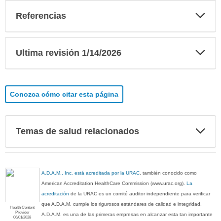
Exp
Referencias
sec
Exp
Ultima revisión 1/14/2026
sec
Conozca cómo citar esta página
Exp
Temas de salud relacionados
sec
A.D.A.M., Inc. está acreditada por la URAC
, también conocido como
American Accreditation HealthCare Commission (www.urac.org).
La
acreditación
de la URAC es un comité auditor independiente para verificar
que A.D.A.M. cumple los rigurosos estándares de calidad e integridad.
Health Content
Provider
A.D.A.M. es una de las primeras empresas en alcanzar esta tan importante
06/01/2028