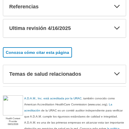
Exp
Referencias
sec
Exp
Ultima revisión 4/16/2025
sec
Conozca cómo citar esta página
Exp
Temas de salud relacionados
sec
A.D.A.M., Inc. está acreditada por la URAC
, también conocido como
American Accreditation HealthCare Commission (www.urac.org).
La
acreditación
de la URAC es un comité auditor independiente para verificar
que A.D.A.M. cumple los rigurosos estándares de calidad e integridad.
Health Content
Provider
A.D.A.M. es una de las primeras empresas en alcanzar esta tan importante
06/01/2028
distinción en servicios de salud en la red. Conozca más sobre
la politica