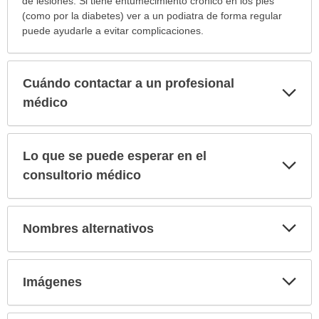
de lesiones. Si tiene entumecimiento crónico en los pies
(como por la diabetes) ver a un podiatra de forma regular
puede ayudarle a evitar complicaciones.
Cuándo contactar a un profesional
Exp
sec
médico
Lo que se puede esperar en el
Exp
sec
consultorio médico
Exp
Nombres alternativos
sec
Exp
Imágenes
sec