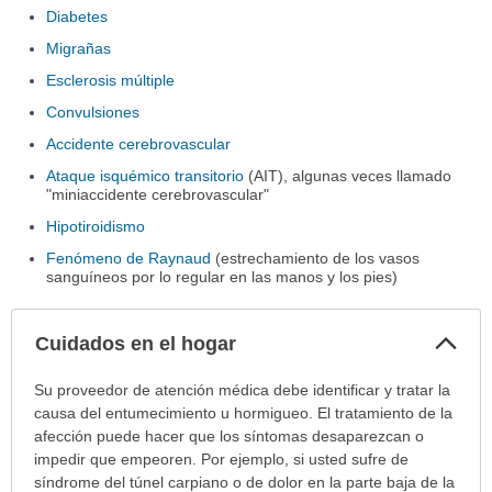
Diabetes
Migrañas
Esclerosis múltiple
Convulsiones
Accidente cerebrovascular
Ataque isquémico transitorio
(AIT), algunas veces llamado
"miniaccidente cerebrovascular"
Hipotiroidismo
Fenómeno de Raynaud
(estrechamiento de los vasos
sanguíneos por lo regular en las manos y los pies)
Col
Cuidados en el hogar
sec
Cuidados
Su proveedor de atención médica debe identificar y tratar la
en
causa del entumecimiento u hormigueo. El tratamiento de la
el
afección puede hacer que los síntomas desaparezcan o
hogar
impedir que empeoren. Por ejemplo, si usted sufre de
ha
síndrome del túnel carpiano o de dolor en la parte baja de la