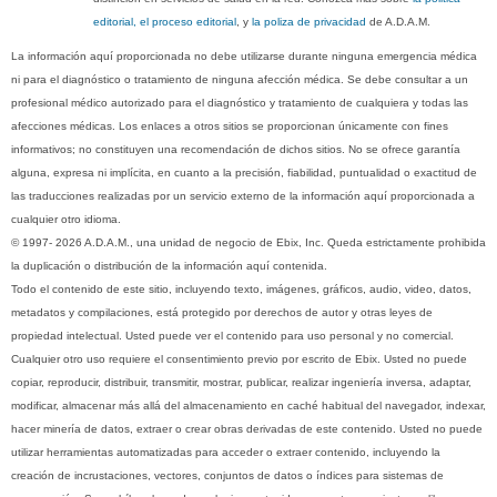
editorial, el proceso editorial
, y
la poliza de privacidad
de A.D.A.M.
La información aquí proporcionada no debe utilizarse durante ninguna emergencia médica
ni para el diagnóstico o tratamiento de ninguna afección médica. Se debe consultar a un
profesional médico autorizado para el diagnóstico y tratamiento de cualquiera y todas las
afecciones médicas. Los enlaces a otros sitios se proporcionan únicamente con fines
informativos; no constituyen una recomendación de dichos sitios. No se ofrece garantía
alguna, expresa ni implícita, en cuanto a la precisión, fiabilidad, puntualidad o exactitud de
las traducciones realizadas por un servicio externo de la información aquí proporcionada a
cualquier otro idioma.
© 1997- 2026 A.D.A.M., una unidad de negocio de Ebix, Inc. Queda estrictamente prohibida
la duplicación o distribución de la información aquí contenida.
Todo el contenido de este sitio, incluyendo texto, imágenes, gráficos, audio, video, datos,
metadatos y compilaciones, está protegido por derechos de autor y otras leyes de
propiedad intelectual. Usted puede ver el contenido para uso personal y no comercial.
Cualquier otro uso requiere el consentimiento previo por escrito de Ebix. Usted no puede
copiar, reproducir, distribuir, transmitir, mostrar, publicar, realizar ingeniería inversa, adaptar,
modificar, almacenar más allá del almacenamiento en caché habitual del navegador, indexar,
hacer minería de datos, extraer o crear obras derivadas de este contenido. Usted no puede
utilizar herramientas automatizadas para acceder o extraer contenido, incluyendo la
creación de incrustaciones, vectores, conjuntos de datos o índices para sistemas de