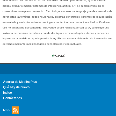
recuperación. Se prohíbe el uso de cualquier contenido para entrenar, ajustar, calibrar,
probar, evaluar o mejorar sistemas de inteligencia artificial (IA) de cualquier tipo sin el
consentimiento expreso por escrito. Esto incluye modelos de lenguaje grandes, modelos de
aprendizaje automático, redes neuronales, sistemas generativos, sistemas de recuperación
aumentada y cualquier software que ingiera contenido para producir resultados. Cualquier
uso no autorizado del contenido, incluyendo el uso relacionado con la IA, constituye una
violación de nuestros derechos y puede dar lugar a acciones legales, daños y sanciones
legales en la medida en que lo permita la ley. Ebix se reserva el derecho de hacer valer sus
derechos mediante medidas legales, tecnológicas y contractuales.
Acerca de MedlinePlus
Qué hay de nuevo
Índice
Contáctenos
RSS