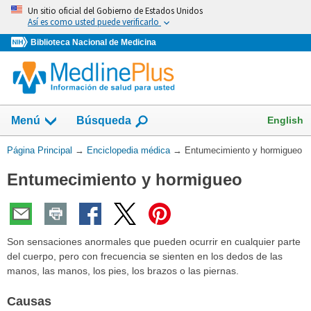
Omita
Un sitio oficial del Gobierno de Estados Unidos
y
Así es como usted puede verificarlo
vaya
Biblioteca Nacional de Medicina
al
Contenido
English
Menú
Búsqueda
Usted
Página Principal
→
Enciclopedia médica
→
Entumecimiento y hormigueo
está
Entumecimiento y hormigueo
aquí:
Son sensaciones anormales que pueden ocurrir en cualquier parte
del cuerpo, pero con frecuencia se sienten en los dedos de las
manos, las manos, los pies, los brazos o las piernas.
Causas