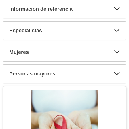
Información de referencia
Expa
secci
Especialistas
Expa
secci
Mujeres
Expa
secci
Personas mayores
Expa
secci
Tema
Imagen