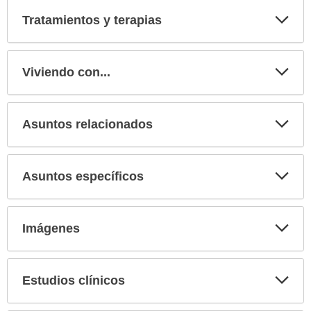
Tratamientos y terapias
Expa
secci
Viviendo con...
Expa
secci
Asuntos relacionados
Expa
secci
Asuntos específicos
Expa
secci
Imágenes
Expa
secci
Estudios clínicos
Expa
secci