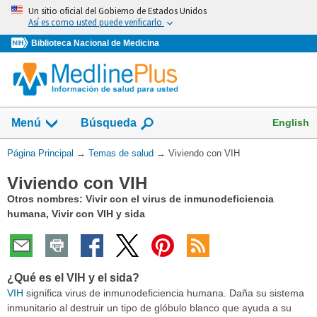
Omita
Un sitio oficial del Gobierno de Estados Unidos
y
Así es como usted puede verificarlo
vaya
Biblioteca Nacional de Medicina
al
Contenido
Mostrar
English
Menú
Búsqueda
el
campo
Usted
Página Principal
→
Temas de salud
→
Viviendo con VIH
de
está
Viviendo con VIH
aquí:
Otros nombres: Vivir con el virus de inmunodeficiencia
humana, Vivir con VIH y sida
¿Qué es el VIH y el sida?
VIH
significa virus de inmunodeficiencia humana. Daña su sistema
inmunitario al destruir un tipo de glóbulo blanco que ayuda a su