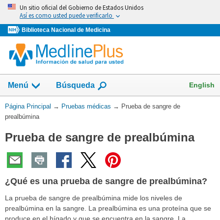
Omita
Un sitio oficial del Gobierno de Estados Unidos
y
Así es como usted puede verificarlo
vaya
Biblioteca Nacional de Medicina
al
Contenido
Mostrar
English
Menú
Búsqueda
el
campo
Usted
Página Principal
→
Pruebas médicas
→
Prueba de sangre de
de
está
prealbúmina
aquí:
Prueba de sangre de prealbúmina
¿Qué es una prueba de sangre de prealbúmina?
La prueba de sangre de prealbúmina mide los niveles de
prealbúmina en la sangre. La prealbúmina es una proteína que se
produce en el hígado y que se encuentra en la sangre. La