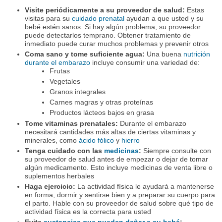
Visite periódicamente a su proveedor de salud:
Estas
visitas para su
cuidado prenatal
ayudan a que usted y su
bebé estén sanos. Si hay algún problema, su proveedor
puede detectarlos temprano. Obtener tratamiento de
inmediato puede curar muchos problemas y prevenir otros
Coma sano y tome suficiente agua:
Una buena
nutrición
durante el embarazo
incluye consumir una variedad de:
Frutas
Vegetales
Granos integrales
Carnes magras y otras proteínas
Productos lácteos bajos en grasa
Tome vitaminas prenatales:
Durante el embarazo
necesitará cantidades más altas de ciertas vitaminas y
minerales, como
ácido fólico
y
hierro
Tenga cuidado con las
medicinas
:
Siempre consulte con
su proveedor de salud antes de empezar o dejar de tomar
algún medicamento. Esto incluye medicinas de venta libre o
suplementos herbales
Haga ejercicio:
La actividad física le ayudará a mantenerse
en forma, dormir y sentirse bien y a preparar su cuerpo para
el parto. Hable con su proveedor de salud sobre qué tipo de
actividad física es la correcta para usted
Evite
sustancias que pueden dañar a su bebé
: