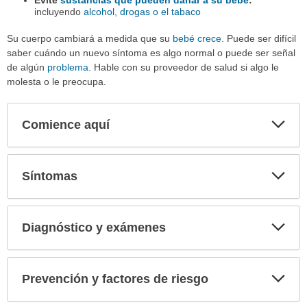
incluyendo
alcohol, drogas o el tabaco
Su cuerpo cambiará a medida que su
bebé crece
. Puede ser difícil
saber cuándo un nuevo síntoma es algo normal o puede ser señal
de algún
problema
. Hable con su proveedor de salud si algo le
molesta o le preocupa.
Comience aquí
Expa
secci
Síntomas
Expa
secci
Diagnóstico y exámenes
Expa
secci
Prevención y factores de riesgo
Expa
secci