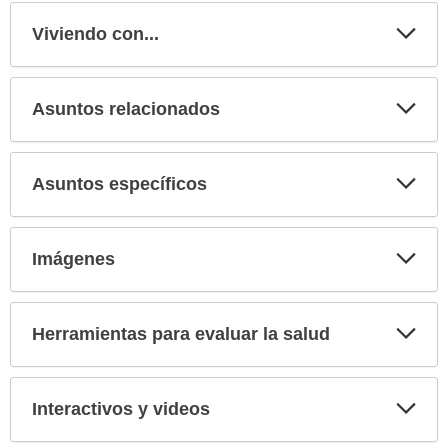
Viviendo con...
Expa
secci
Asuntos relacionados
Expa
secci
Asuntos específicos
Expa
secci
Imágenes
Expa
secci
Herramientas para evaluar la salud
Expa
secci
Interactivos y videos
Expa
secci