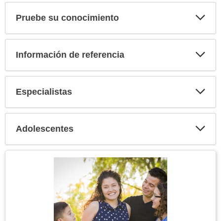
Pruebe su conocimiento
Expa
secci
Información de referencia
Expa
secci
Especialistas
Expa
secci
Adolescentes
Expa
secci
Tema
Imagen