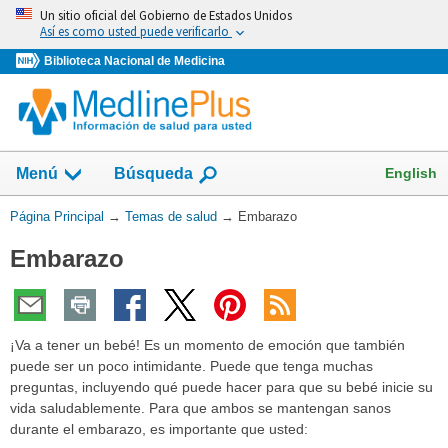
Omita
Un sitio oficial del Gobierno de Estados Unidos
y
Así es como usted puede verificarlo
vaya
Biblioteca Nacional de Medicina
al
Contenido
Mostrar
English
Menú
Búsqueda
el
campo
Usted
Página Principal
→
Temas de salud
→
Embarazo
de
está
Embarazo
aquí:
¡Va a tener un bebé! Es un momento de emoción que también
puede ser un poco intimidante. Puede que tenga muchas
preguntas, incluyendo qué puede hacer para que su bebé inicie su
vida saludablemente. Para que ambos se mantengan sanos
durante el embarazo, es importante que usted: