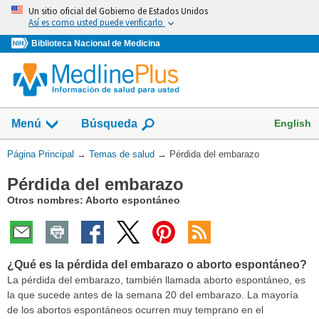
Omita
Un sitio oficial del Gobierno de Estados Unidos
y
Así es como usted puede verificarlo
vaya
Biblioteca Nacional de Medicina
al
Contenido
Mostrar
English
Menú
Búsqueda
el
campo
Usted
Página Principal
→
Temas de salud
→
Pérdida del embarazo
de
está
Pérdida del embarazo
aquí:
Otros nombres: Aborto espontáneo
¿Qué es la pérdida del embarazo o aborto espontáneo?
La pérdida del embarazo, también llamada aborto espontáneo, es
la que sucede antes de la semana 20 del embarazo. La mayoría
de los abortos espontáneos ocurren muy temprano en el