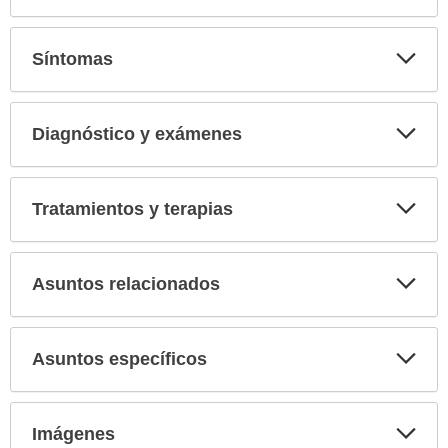
Expa
secci
Síntomas
Expa
secci
Diagnóstico y exámenes
Expa
secci
Tratamientos y terapias
Expa
secci
Asuntos relacionados
Expa
secci
Asuntos específicos
Expa
secci
Imágenes