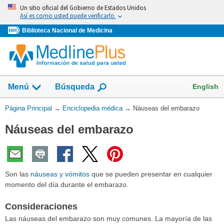
Omita
Un sitio oficial del Gobierno de Estados Unidos
y
Así es como usted puede verificarlo
vaya
Biblioteca Nacional de Medicina
al
Contenido
English
Menú
Búsqueda
Usted
Página Principal
→
Enciclopedia médica
→
Náuseas del embarazo
está
Náuseas del embarazo
aquí:
Son las
náuseas y vómitos
que se pueden presentar en cualquier
momento del día durante el embarazo.
Consideraciones
Las náuseas del embarazo son muy comunes. La mayoría de las