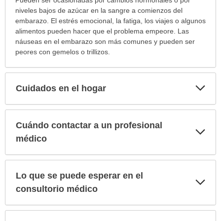
sido
niveles bajos de azúcar en la sangre a comienzos del
extendido.
embarazo. El estrés emocional, la fatiga, los viajes o algunos
alimentos pueden hacer que el problema empeore. Las
náuseas en el embarazo son más comunes y pueden ser
peores con gemelos o trillizos.
Exp
Cuidados en el hogar
sec
Cuándo contactar a un profesional
Exp
sec
médico
Lo que se puede esperar en el
Exp
sec
consultorio médico