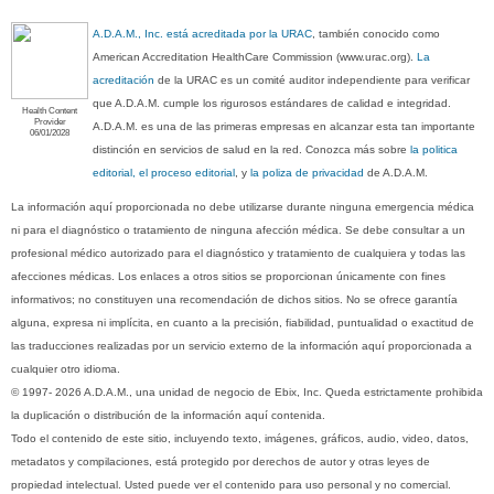
A.D.A.M., Inc. está acreditada por la URAC
, también conocido como
American Accreditation HealthCare Commission (www.urac.org).
La
acreditación
de la URAC es un comité auditor independiente para verificar
que A.D.A.M. cumple los rigurosos estándares de calidad e integridad.
Health Content
Provider
A.D.A.M. es una de las primeras empresas en alcanzar esta tan importante
06/01/2028
distinción en servicios de salud en la red. Conozca más sobre
la politica
editorial, el proceso editorial
, y
la poliza de privacidad
de A.D.A.M.
La información aquí proporcionada no debe utilizarse durante ninguna emergencia médica
ni para el diagnóstico o tratamiento de ninguna afección médica. Se debe consultar a un
profesional médico autorizado para el diagnóstico y tratamiento de cualquiera y todas las
afecciones médicas. Los enlaces a otros sitios se proporcionan únicamente con fines
informativos; no constituyen una recomendación de dichos sitios. No se ofrece garantía
alguna, expresa ni implícita, en cuanto a la precisión, fiabilidad, puntualidad o exactitud de
las traducciones realizadas por un servicio externo de la información aquí proporcionada a
cualquier otro idioma.
© 1997- 2026 A.D.A.M., una unidad de negocio de Ebix, Inc. Queda estrictamente prohibida
la duplicación o distribución de la información aquí contenida.
Todo el contenido de este sitio, incluyendo texto, imágenes, gráficos, audio, video, datos,
metadatos y compilaciones, está protegido por derechos de autor y otras leyes de
propiedad intelectual. Usted puede ver el contenido para uso personal y no comercial.