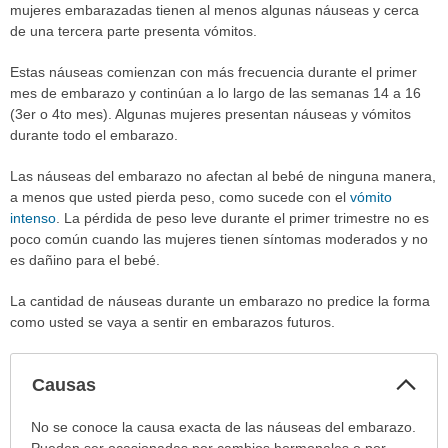
mujeres embarazadas tienen al menos algunas náuseas y cerca
de una tercera parte presenta vómitos.
Estas náuseas comienzan con más frecuencia durante el primer
mes de embarazo y continúan a lo largo de las semanas 14 a 16
(3er o 4to mes). Algunas mujeres presentan náuseas y vómitos
durante todo el embarazo.
Las náuseas del embarazo no afectan al bebé de ninguna manera,
a menos que usted pierda peso, como sucede con el
vómito
intenso
. La pérdida de peso leve durante el primer trimestre no es
poco común cuando las mujeres tienen síntomas moderados y no
es dañino para el bebé.
La cantidad de náuseas durante un embarazo no predice la forma
como usted se vaya a sentir en embarazos futuros.
Col
Causas
sec
Causas
No se conoce la causa exacta de las náuseas del embarazo.
ha
Pueden ser ocasionadas por cambios hormonales o por