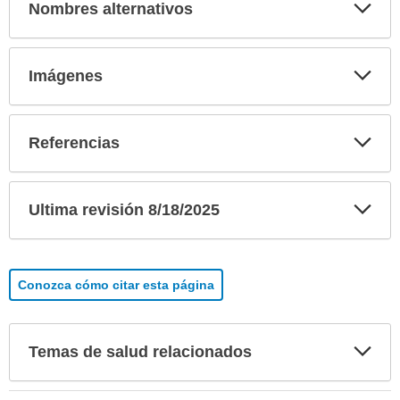
Exp
Nombres alternativos
sec
Exp
Imágenes
sec
Exp
Referencias
sec
Exp
Ultima revisión 8/18/2025
sec
Conozca cómo citar esta página
Exp
Temas de salud relacionados
sec