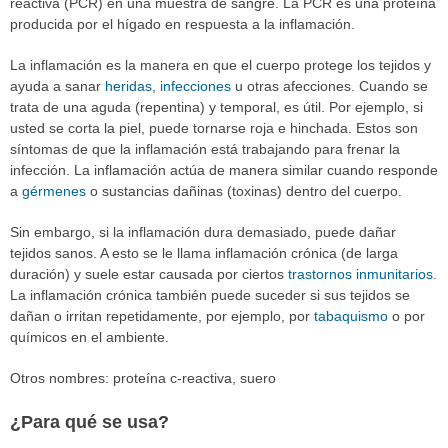
reactiva (PCR) en una muestra de sangre. La PCR es una proteína
producida por el hígado en respuesta a la inflamación.
La inflamación es la manera en que el cuerpo protege los tejidos y
ayuda a sanar
heridas
,
infecciones
u otras afecciones. Cuando se
trata de una aguda (repentina) y temporal, es útil. Por ejemplo, si
usted se corta la piel, puede tornarse roja e hinchada. Estos son
síntomas de que la inflamación está trabajando para frenar la
infección. La inflamación actúa de manera similar cuando responde
a
gérmenes
o sustancias dañinas (toxinas) dentro del cuerpo.
Sin embargo, si la inflamación dura demasiado, puede dañar
tejidos sanos. A esto se le llama inflamación crónica (de larga
duración) y suele estar causada por ciertos
trastornos inmunitarios
.
La inflamación crónica también puede suceder si sus tejidos se
dañan o irritan repetidamente, por ejemplo, por
tabaquismo
o por
químicos en el ambiente.
Otros nombres: proteína c-reactiva, suero
¿Para qué se usa?