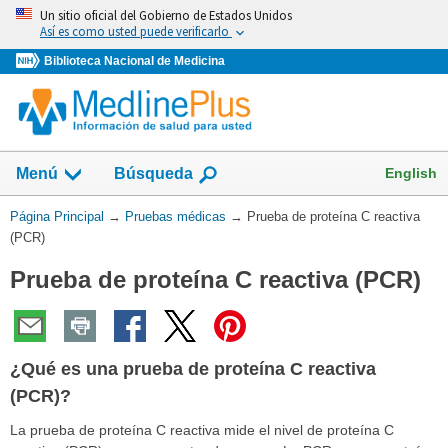
Omita
Un sitio oficial del Gobierno de Estados Unidos
y
Así es como usted puede verificarlo
vaya
Biblioteca Nacional de Medicina
al
Contenido
Mostrar
English
Menú
Búsqueda
el
campo
Usted
Página Principal
→
Pruebas médicas
→
Prueba de proteína C reactiva
de
está
(PCR)
aquí:
Prueba de proteína C reactiva (PCR)
¿Qué es una prueba de proteína C reactiva
(PCR)?
La prueba de proteína C reactiva mide el nivel de proteína C