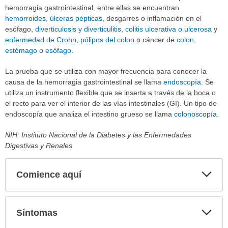
hemorragia gastrointestinal, entre ellas se encuentran
hemorroides
,
úlceras pépticas
, desgarres o inflamación en el
esófago,
diverticulosis y diverticulitis
,
colitis ulcerativa o ulcerosa
y
enfermedad de Crohn
,
pólipos del colon
o cáncer de
colon
,
estómago
o
esófago
.
La prueba que se utiliza con mayor frecuencia para conocer la
causa de la hemorragia gastrointestinal se llama
endoscopía
. Se
utiliza un instrumento flexible que se inserta a través de la boca o
el recto para ver el interior de las vías intestinales (GI). Un tipo de
endoscopía que analiza el intestino grueso se llama
colonoscopía
.
NIH: Instituto Nacional de la Diabetes y las Enfermedades
Digestivas y Renales
Comience aquí
Expa
secci
Síntomas
Expa