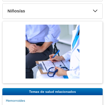
secci
Niños/as
Expa
secci
Tema
Imagen
Temas de salud relacionados
Hemorroides