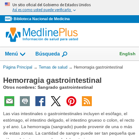
Omita
Un sitio oficial del Gobierno de Estados Unidos
y
Así es como usted puede verificarlo
vaya
Biblioteca Nacional de Medicina
al
Contenido
Mostrar
English
Menú
Búsqueda
el
campo
Usted
Página Principal
→
Temas de salud
→
Hemorragia gastrointestinal
de
está
Hemorragia gastrointestinal
aquí:
Otros nombres: Sangrado gastrointestinal
Las vías intestinales o gastrointestinales incluyen el esófago, el
estómago, el intestino delgado, el intestino grueso o colon, el recto
y el ano. La hemorragia (sangrado) puede provenir de una o más
de estas zonas. La cantidad de sangre puede ser tan pequeña que