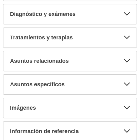
secci
Diagnóstico y exámenes
Expa
secci
Tratamientos y terapias
Expa
secci
Asuntos relacionados
Expa
secci
Asuntos específicos
Expa
secci
Imágenes
Expa
secci
Información de referencia
Expa