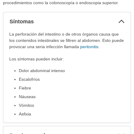
procedimientos como la colonoscopía o endoscopia superior.
Col
Síntomas
sec
Síntomas
La perforación del intestino o de otros órganos causa que
ha
los contenidos intestinales se filtren al abdomen. Esto puede
sido
provocar una seria infección llamada
peritonitis
.
extendido.
Los síntomas pueden incluir:
Dolor abdominal intenso
Escalofríos
Fiebre
Náuseas
Vómitos
Asfixia
Exp