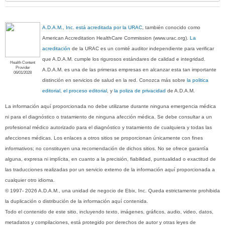
A.D.A.M., Inc. está acreditada por la URAC
, también conocido como
American Accreditation HealthCare Commission (www.urac.org).
La
acreditación
de la URAC es un comité auditor independiente para verificar
que A.D.A.M. cumple los rigurosos estándares de calidad e integridad.
Health Content
Provider
A.D.A.M. es una de las primeras empresas en alcanzar esta tan importante
06/01/2028
distinción en servicios de salud en la red. Conozca más sobre
la politica
editorial, el proceso editorial
, y
la poliza de privacidad
de A.D.A.M.
La información aquí proporcionada no debe utilizarse durante ninguna emergencia médica
ni para el diagnóstico o tratamiento de ninguna afección médica. Se debe consultar a un
profesional médico autorizado para el diagnóstico y tratamiento de cualquiera y todas las
afecciones médicas. Los enlaces a otros sitios se proporcionan únicamente con fines
informativos; no constituyen una recomendación de dichos sitios. No se ofrece garantía
alguna, expresa ni implícita, en cuanto a la precisión, fiabilidad, puntualidad o exactitud de
las traducciones realizadas por un servicio externo de la información aquí proporcionada a
cualquier otro idioma.
© 1997- 2026 A.D.A.M., una unidad de negocio de Ebix, Inc. Queda estrictamente prohibida
la duplicación o distribución de la información aquí contenida.
Todo el contenido de este sitio, incluyendo texto, imágenes, gráficos, audio, video, datos,
metadatos y compilaciones, está protegido por derechos de autor y otras leyes de