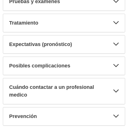
Pruebas y exámenes
sec
Exp
Tratamiento
sec
Exp
Expectativas (pronóstico)
sec
Exp
Posibles complicaciones
sec
Cuándo contactar a un profesional
Exp
sec
medico
Exp
Prevención
sec