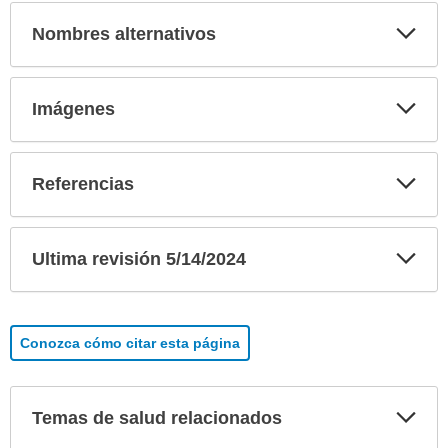
Exp
Nombres alternativos
sec
Exp
Imágenes
sec
Exp
Referencias
sec
Exp
Ultima revisión 5/14/2024
sec
Conozca cómo citar esta página
Exp
Temas de salud relacionados
sec