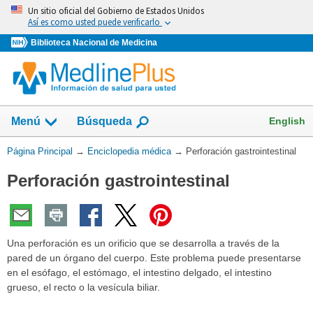
Omita
Un sitio oficial del Gobierno de Estados Unidos
y
Así es como usted puede verificarlo
vaya
Biblioteca Nacional de Medicina
al
Contenido
English
Menú
Búsqueda
Usted
Página Principal
→
Enciclopedia médica
→
Perforación gastrointestinal
está
Perforación gastrointestinal
aquí:
Una perforación es un orificio que se desarrolla a través de la
pared de un órgano del cuerpo. Este problema puede presentarse
en el esófago, el estómago, el intestino delgado, el intestino
grueso, el recto o la vesícula biliar.