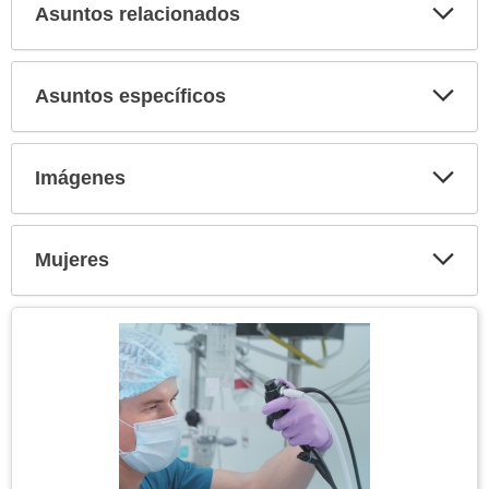
Asuntos relacionados
Expa
secci
Asuntos específicos
Expa
secci
Imágenes
Expa
secci
Mujeres
Expa
secci
Tema
Imagen