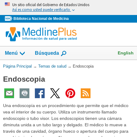
Omita
Un sitio oficial del Gobierno de Estados Unidos
y
Así es como usted puede verificarlo
vaya
Biblioteca Nacional de Medicina
al
Contenido
Mostrar
English
Menú
Búsqueda
el
campo
Usted
Página Principal
→
Temas de salud
→
Endoscopia
de
está
Endoscopia
aquí:
Una endoscopía es un procedimiento que permite que el médico
vea el interior de su cuerpo. Utiliza un instrumento llamado
endoscopio o tubo visor. Los endoscopios tienen una cámara
diminuta unida a un tubo largo y delgado. El médico lo mueve a
través de una cavidad, órgano hueco o apertura del cuerpo para