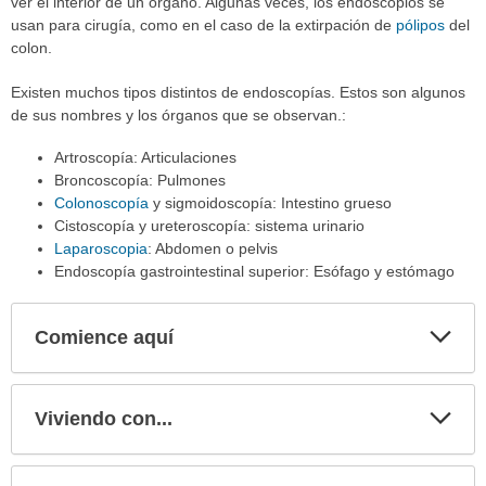
ver el interior de un órgano. Algunas veces, los endoscopios se
usan para cirugía, como en el caso de la extirpación de
pólipos
del
colon.
Existen muchos tipos distintos de endoscopías. Estos son algunos
de sus nombres y los órganos que se observan.:
Artroscopía: Articulaciones
Broncoscopía: Pulmones
Colonoscopía
y sigmoidoscopía: Intestino grueso
Cistoscopía y ureteroscopía: sistema urinario
Laparoscopia
: Abdomen o pelvis
Endoscopía gastrointestinal superior: Esófago y estómago
Comience aquí
Expa
secci
Viviendo con...
Expa
secci