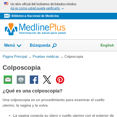
Omita
Un sitio oficial del Gobierno de Estados Unidos
y
Así es como usted puede verificarlo
vaya
Biblioteca Nacional de Medicina
al
Contenido
Mostrar
English
Menú
Búsqueda
el
campo
Usted
Página Principal
→
Pruebas médicas
→
Colposcopia
de
está
Colposcopia
aquí:
¿Qué es una colposcopia?
Una colposcopia es un procedimiento para examinar el cuello
uterino, la vagina y la vulva:
La vagina conecta su útero y cuello uterino con el exterior de