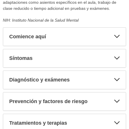
adaptaciones como asientos específicos en el aula, trabajo de
clase reducido o tiempo adicional en pruebas y exámenes.
NIH: Instituto Nacional de la Salud Mental
Comience aquí
Expa
secci
Síntomas
Expa
secci
Diagnóstico y exámenes
Expa
secci
Prevención y factores de riesgo
Expa
secci
Tratamientos y terapias