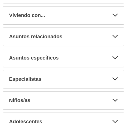
Expa
secci
Viviendo con...
Expa
secci
Asuntos relacionados
Expa
secci
Asuntos específicos
Expa
secci
Especialistas
Expa
secci
Niños/as
Expa
secci
Adolescentes