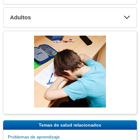
Expa
secci
Adultos
Expa
secci
Tema
Imagen
Temas de salud relacionados
Problemas de aprendizaje