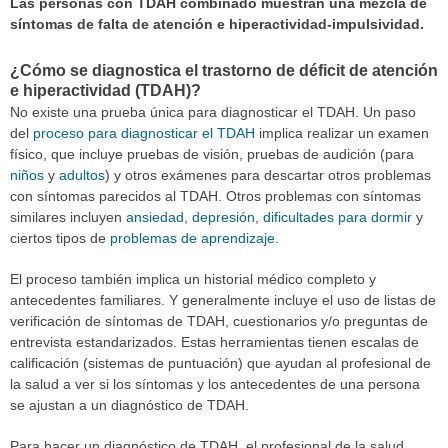
Las personas con TDAH combinado muestran una mezcla de
síntomas de falta de atención e hiperactividad-impulsividad.
¿Cómo se diagnostica el trastorno de déficit de atención
e hiperactividad (TDAH)?
No existe una prueba única para diagnosticar el TDAH. Un paso
del
proceso para diagnosticar el TDAH
implica realizar un examen
físico, que incluye pruebas de visión, pruebas de audición (para
niños
y
adultos
) y otros exámenes para descartar otros problemas
con síntomas parecidos al TDAH. Otros problemas con síntomas
similares incluyen
ansiedad
,
depresión
,
dificultades para dormir
y
ciertos tipos de
problemas de aprendizaje
.
El proceso también implica un historial médico completo y
antecedentes familiares. Y generalmente incluye el uso de listas de
verificación de síntomas de TDAH, cuestionarios y/o preguntas de
entrevista estandarizados. Estas herramientas tienen escalas de
calificación (sistemas de puntuación) que ayudan al profesional de
la salud a ver si los síntomas y los antecedentes de una persona
se ajustan a un diagnóstico de TDAH.
Para hacer un diagnóstico de TDAH, el profesional de la salud