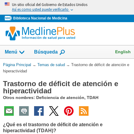
Omita
Un sitio oficial del Gobierno de Estados Unidos
y
Así es como usted puede verificarlo
vaya
Biblioteca Nacional de Medicina
al
Contenido
Mostrar
English
Menú
Búsqueda
el
campo
Usted
Página Principal
→
Temas de salud
→
Trastorno de déficit de atención e
de
está
hiperactividad
aquí:
Trastorno de déficit de atención e
hiperactividad
Otros nombres: Deficiencia de atención, TDAH
¿Qué es el trastorno de déficit de atención e
hiperactividad (TDAH)?