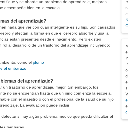
identifique y se aborde un problema de aprendizaje, mejores
r
 se desempeñe bien en la escuela.
s
e
N
emas del aprendizaje?
C
nen nada que ver con cuán inteligente es su hijo. Son causados
cerebro y afectan la forma en que el cerebro absorbe y usa la
encias están presentes desde el nacimiento. Pero existen
Exe
rol al desarrollo de un trastorno del aprendizaje incluyendo:
M
e
i
 ambiente, como el
plomo
I
te el embarazo
o
d
blemas del aprendizaje?
e
r un trastorno de aprendizaje, mejor. Sin embargo, los
s
ente no se encuentran hasta que un niño comienza la escuela.
V
, hable con el maestro o con el profesional de la salud de su hijo
e
prendizaje. La evaluación puede incluir:
e
c
 detectar si hay algún problema médico que pueda dificultar el
es familiares