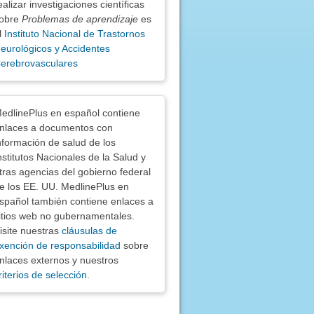
ealizar investigaciones científicas
obre
Problemas de aprendizaje
es
l
Instituto Nacional de Trastornos
eurológicos y Accidentes
erebrovasculares
nciones
edlinePlus en español contiene
nlaces a documentos con
nformación de salud de los
nstitutos Nacionales de la Salud y
tras agencias del gobierno federal
e los EE. UU. MedlinePlus en
spañol también contiene enlaces a
itios web no gubernamentales.
isite nuestras
cláusulas de
xención de responsabilidad
sobre
nlaces externos y nuestros
riterios de selección
.