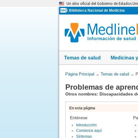
Omita
Un sitio oficial del Gobierno de Estados Un
y
Biblioteca Nacional de Medicina
vaya
al
Contenido
Temas de salud
Medicinas 
Usted
Página Principal
→
Temas de salud
→
P
está
Problemas de aprend
aquí:
Otros nombres: Discapacidades de
En esta página
Entérese
Pa
Introducción
Comience aquí
Síntomas