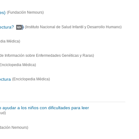
es)
(Fundación Nemours)
lectura?
(Instituto Nacional de Salud Infantil y Desarrollo Humano)
edia Médica)
 de Información sobre Enfermedades Genéticas y Raras)
Enciclopedia Médica)
ectura
(Enciclopedia Médica)
 ayudar a los niños con dificultades para leer
lud)
dación Nemours)