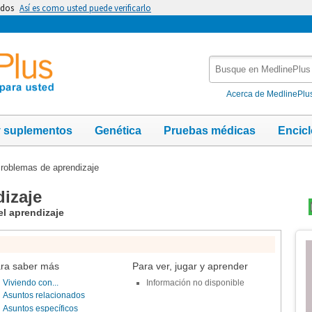
idos
Así es como usted puede verificarlo
Busque
en
MedlinePlus
Acerca de MedlinePlu
y suplementos
Genética
Pruebas médicas
Encic
roblemas de aprendizaje
izaje
l aprendizaje
Te
Im
ra saber más
Para ver, jugar y aprender
Viviendo con...
Información no disponible
Asuntos relacionados
Asuntos específicos