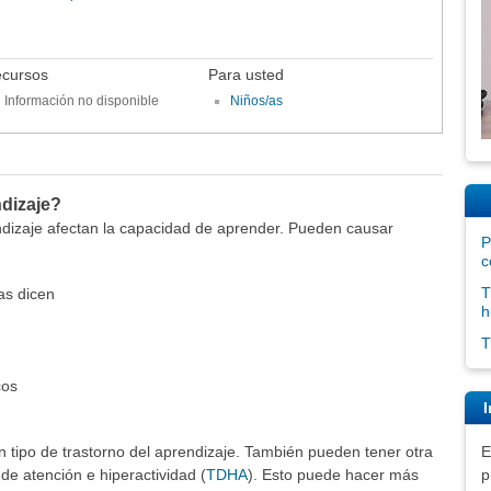
cursos
Para usted
Información no disponible
Niños/as
dizaje?
ndizaje afectan la capacidad de aprender. Pueden causar
P
c
T
as dicen
h
T
cos
I
 tipo de trastorno del aprendizaje. También pueden tener otra
E
 de atención e hiperactividad (
TDHA
). Esto puede hacer más
p