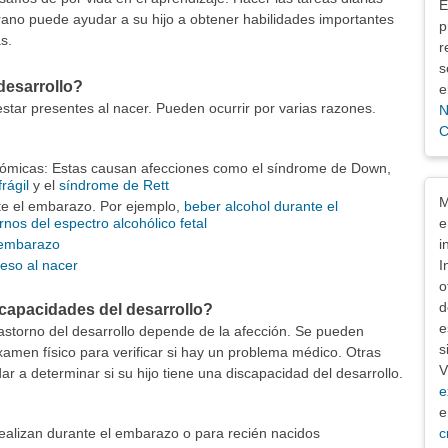
E
prano puede ayudar a su hijo a obtener habilidades importantes
p
s.
r
s
desarrollo?
e
estar presentes al nacer. Pueden ocurrir por varias razones.
N
C
ómicas: Estas causan afecciones como el síndrome de Down,
rágil
y el
síndrome de Rett
Exe
M
e el embarazo. Por ejemplo,
beber alcohol durante el
e
rnos del espectro alcohólico fetal
i
 embarazo
I
eso al nacer
o
d
capacidades del desarrollo?
e
astorno del desarrollo depende de la afección. Se pueden
s
xamen físico para verificar si hay un problema médico. Otras
V
r a determinar si su hijo tiene una discapacidad del desarrollo.
e
e
c
ealizan durante el embarazo o para recién nacidos