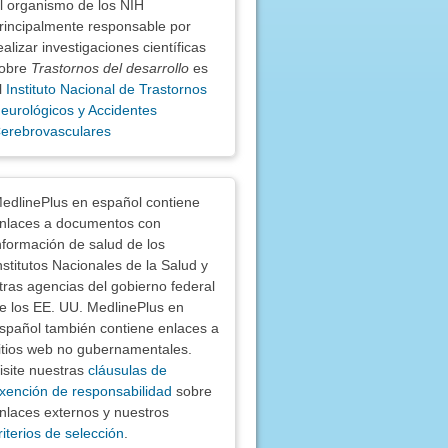
l organismo de los NIH
rincipalmente responsable por
ealizar investigaciones científicas
obre
Trastornos del desarrollo
es
l
Instituto Nacional de Trastornos
eurológicos y Accidentes
erebrovasculares
nciones
edlinePlus en español contiene
nlaces a documentos con
nformación de salud de los
nstitutos Nacionales de la Salud y
tras agencias del gobierno federal
e los EE. UU. MedlinePlus en
spañol también contiene enlaces a
itios web no gubernamentales.
isite nuestras
cláusulas de
xención de responsabilidad
sobre
nlaces externos y nuestros
riterios de selección
.