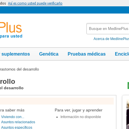
idos
Así es como usted puede verificarlo
Busque
en
MedlinePlus
Acerca de MedlinePlu
y suplementos
Genética
Pruebas médicas
Encic
rastornos del desarrollo
rollo
l desarrollo
Te
Im
ra saber más
Para ver, jugar y aprender
Viviendo con...
Información no disponible
Asuntos relacionados
Asuntos específicos