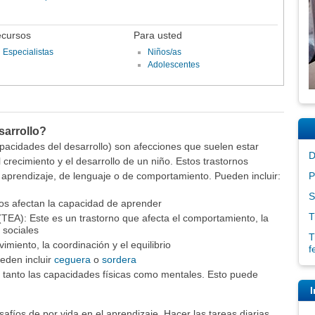
cursos
Para usted
Especialistas
Niños/as
Adolescentes
sarrollo?
apacidades del desarrollo) son afecciones que suelen estar
D
 crecimiento y el desarrollo de un niño. Estos trastornos
aprendizaje, de lenguaje o de comportamiento. Pueden incluir:
P
S
tos afectan la capacidad de aprender
T
TEA): Este es un trastorno que afecta el comportamiento, la
 sociales
T
vimiento, la coordinación y el equilibrio
f
eden incluir
ceguera
o
sordera
tanto las capacidades físicas como mentales. Esto puede
I
afíos de por vida en el aprendizaje. Hacer las tareas diarias