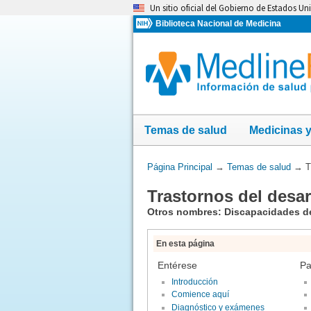
Omita
Un sitio oficial del Gobierno de Estados Un
y
Biblioteca Nacional de Medicina
vaya
al
Contenido
Temas de salud
Medicinas 
Usted
Página Principal
→
Temas de salud
→
T
está
Trastornos del desar
aquí:
Otros nombres: Discapacidades de
En esta página
Entérese
Pa
Introducción
Comience aquí
Diagnóstico y exámenes