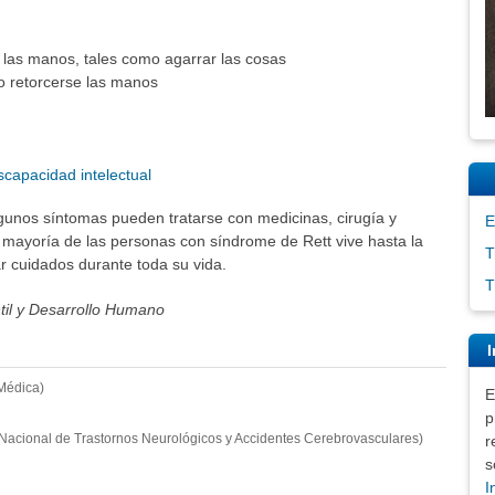
 las manos, tales como agarrar las cosas
 retorcerse las manos
scapacidad intelectual
lgunos síntomas pueden tratarse con medicinas, cirugía y
E
La mayoría de las personas con síndrome de Rett vive hasta la
T
 cuidados durante toda su vida.
T
ntil y Desarrollo Humano
I
Médica)
E
p
o Nacional de Trastornos Neurológicos y Accidentes Cerebrovasculares)
r
s
I