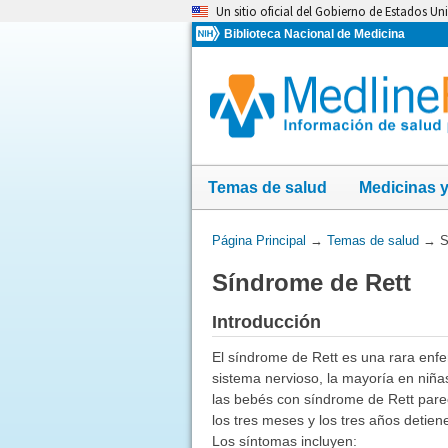
Omita
Un sitio oficial del Gobierno de Estados Un
y
Biblioteca Nacional de Medicina
vaya
al
Contenido
Temas de salud
Medicinas 
Usted
Página Principal
→
Temas de salud
→
S
está
Síndrome de Rett
aquí:
Introducción
El síndrome de Rett es una rara enf
sistema nervioso, la mayoría en niña
las bebés con síndrome de Rett pare
los tres meses y los tres años detien
Los síntomas incluyen: