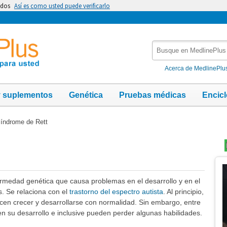
idos
Así es como usted puede verificarlo
Busque
en
MedlinePlus
Acerca de MedlinePlu
y suplementos
Genética
Pruebas médicas
Encic
índrome de Rett
Te
Im
ermedad genética que causa problemas en el desarrollo y en el
s. Se relaciona con el
trastorno del espectro autista
. Al principio,
cen crecer y desarrollarse con normalidad. Sin embargo, entre
en su desarrollo e inclusive pueden perder algunas habilidades.