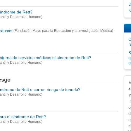
D
K
síndrome de Rett?
nfantil y Desarrollo Humano)
 causas
(Fundación Mayo para la Educación y la Investigación Médica)
C
r
S
g
dores de servicios médicos el síndrome de Rett?
g
nfantil y Desarrollo Humano)
iesgo
Exe
M
e
ndrome de Rett o corren riesgo de tenerlo?
nfantil y Desarrollo Humano)
i
I
o
d
ara el síndrome de Rett?
e
nfantil y Desarrollo Humano)
s