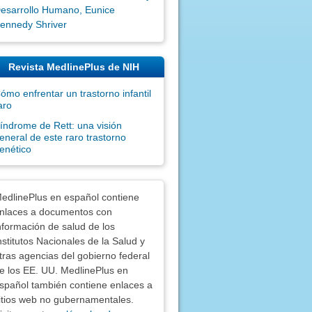
esarrollo Humano, Eunice
ennedy Shriver
Revista MedlinePlus de NIH
ómo enfrentar un trastorno infantil
aro
índrome de Rett: una visión
eneral de este raro trastorno
enético
nciones
edlinePlus en español contiene
nlaces a documentos con
nformación de salud de los
nstitutos Nacionales de la Salud y
tras agencias del gobierno federal
e los EE. UU. MedlinePlus en
spañol también contiene enlaces a
itios web no gubernamentales.