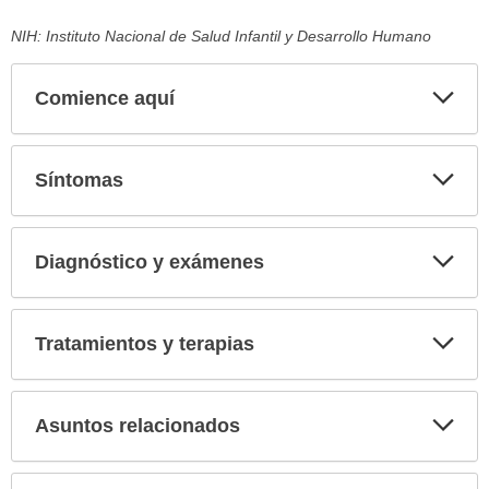
NIH: Instituto Nacional de Salud Infantil y Desarrollo Humano
Comience aquí
Expa
secci
Síntomas
Expa
secci
Diagnóstico y exámenes
Expa
secci
Tratamientos y terapias
Expa
secci
Asuntos relacionados
Expa
secci