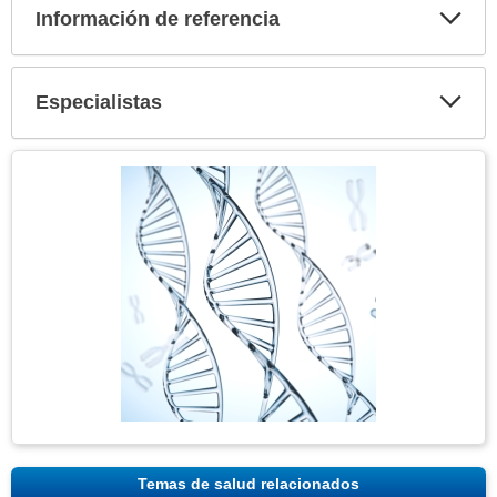
Información de referencia
Expa
secci
Especialistas
Expa
secci
Tema
Imagen
Temas de salud relacionados