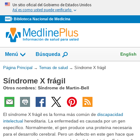
Omita
Un sitio oficial del Gobierno de Estados Unidos
y
Así es como usted puede verificarlo
vaya
Biblioteca Nacional de Medicina
al
Contenido
Mostrar
English
Menú
Búsqueda
el
campo
Usted
Página Principal
→
Temas de salud
→
Síndrome X frágil
de
está
Síndrome X frágil
aquí:
Otros nombres: Síndrome de Martin-Bell
El síndrome X frágil es la forma más común de
discapacidad
intelectual
hereditaria. La enfermedad es causada por un gen
específico. Normalmente, el gen produce una proteína necesaria
para el desarrollo cerebral. Pero un defecto en este gen hace que