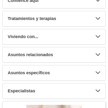
Comience aquí
Expa
secci
Tratamientos y terapias
Expa
secci
Viviendo con...
Expa
secci
Asuntos relacionados
Expa
secci
Asuntos específicos
Expa
secci
Especialistas
Expa
secci
Tema