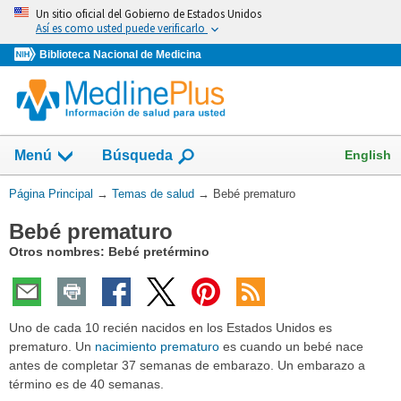
Omita
Un sitio oficial del Gobierno de Estados Unidos
y
Así es como usted puede verificarlo
vaya
Biblioteca Nacional de Medicina
al
Contenido
Mostrar
English
Menú
Búsqueda
el
campo
Usted
Página Principal
→
Temas de salud
→
Bebé prematuro
de
está
Bebé prematuro
aquí:
Otros nombres: Bebé pretérmino
Uno de cada 10 recién nacidos en los Estados Unidos es
prematuro. Un
nacimiento prematuro
es cuando un bebé nace
antes de completar 37 semanas de embarazo. Un embarazo a
término es de 40 semanas.