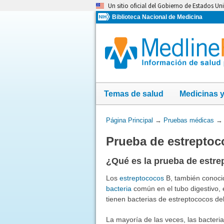
Omita
Un sitio oficial del Gobierno de Estados Un
y
Biblioteca Nacional de Medicina
vaya
al
Contenido
Temas de salud
Medicinas 
Usted
Página Principal
→
Pruebas médicas
está
Prueba de estreptoc
aquí:
¿Qué es la prueba de estre
Los
estreptococos
B, también conoci
bacteria
común en el tubo digestivo, 
tienen bacterias de estreptococos de
La mayoría de las veces, las bacteri