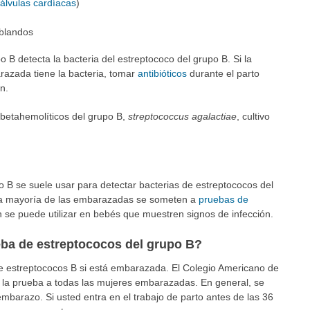
álvulas cardíacas
)
 blandos
 B detecta la bacteria del estreptococo del grupo B. Si la
azada tiene la bacteria, tomar
antibióticos
durante el parto
n.
 betahemolíticos del grupo B,
streptococcus agalactiae
, cultivo
 B se suele usar para detectar bacterias de estreptococos del
a mayoría de las embarazadas se someten a
pruebas de
 se puede utilizar en bebés que muestren signos de infección.
eba de estreptococos del grupo B?
e estreptococos B si está embarazada. El Colegio Americano de
la prueba a todas las mujeres embarazadas. En general, se
mbarazo. Si usted entra en el trabajo de parto antes de las 36