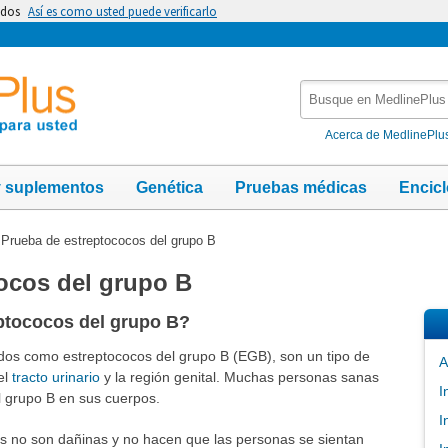
idos
Así es como usted puede verificarlo
Busque
en
MedlinePlus
Acerca de MedlinePlu
y suplementos
Genética
Pruebas médicas
Encic
→
Prueba de estreptococos del grupo B
ocos del grupo B
ptococos del grupo B?
dos como estreptococos del grupo B (EGB), son un tipo de
A
el
tracto urinario
y la región genital. Muchas personas sanas
I
l grupo B en sus cuerpos.
I
as no son dañinas y no hacen que las personas se sientan