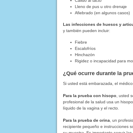
Cálido al tacto
Lleno de pus u otro drenaje
Afiebrado (en algunos casos)
Las infecciones de huesos y artic
y también pueden incluir:
Fiebre
Escalofríos
Hinchazón
Rigidez o incapacidad para mov
¿Qué ocurre durante la pru
Si usted está embarazada, el médic
Para la prueba con hisopo
, usted 
profesional de la salud usa un hiso
líquido de la vagina y el recto.
Para la prueba de orina
, un profesi
recipiente pequeño e instrucciones so
su muestra. Es importante seguir las 