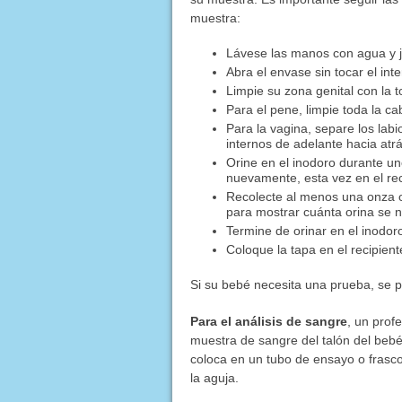
muestra:
Lávese las manos con agua y 
Abra el envase sin tocar el inte
Limpie su zona genital con la to
Para el pene, limpie toda la ca
Para la vagina, separe los labio
internos de adelante hacia atr
Orine en el inodoro durante u
nuevamente, esta vez en el rec
Recolecte al menos una onza o 
para mostrar cuánta orina se n
Termine de orinar en el inodor
Coloque la tapa en el recipient
Si su bebé necesita una prueba, se 
Para el análisis de sangre
, un prof
muestra de sangre del talón del bebé
coloca en un tubo de ensayo o frasco
la aguja.