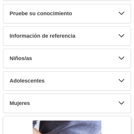
secci
Pruebe su conocimiento
Expa
secci
Información de referencia
Expa
secci
Niños/as
Expa
secci
Adolescentes
Expa
secci
Mujeres
Expa
secci
Tema
Imagen