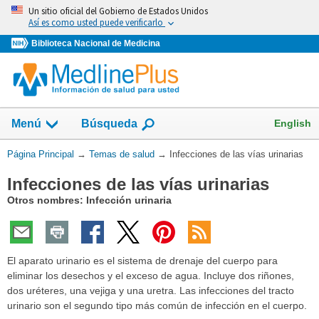
Omita
Un sitio oficial del Gobierno de Estados Unidos
y
Así es como usted puede verificarlo
vaya
Biblioteca Nacional de Medicina
al
Contenido
Mostrar
English
Menú
Búsqueda
el
campo
Usted
Página Principal
→
Temas de salud
→
Infecciones de las vías urinarias
de
está
Infecciones de las vías urinarias
aquí:
Otros nombres: Infección urinaria
El aparato urinario es el sistema de drenaje del cuerpo para
eliminar los desechos y el exceso de agua. Incluye dos riñones,
dos uréteres, una vejiga y una uretra. Las infecciones del tracto
urinario son el segundo tipo más común de infección en el cuerpo.