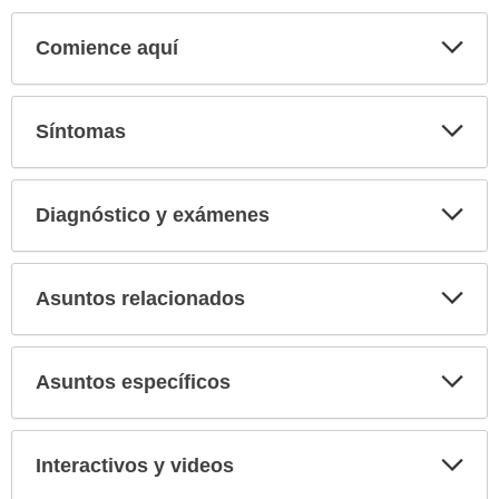
Comience aquí
Expa
secci
Síntomas
Expa
secci
Diagnóstico y exámenes
Expa
secci
Asuntos relacionados
Expa
secci
Asuntos específicos
Expa
secci
Interactivos y videos
Expa