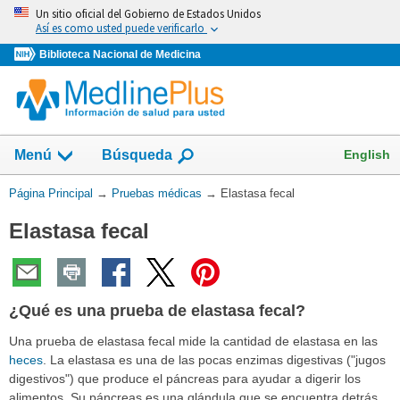
Omita
Un sitio oficial del Gobierno de Estados Unidos
y
Así es como usted puede verificarlo
vaya
Biblioteca Nacional de Medicina
al
Contenido
Mostrar
English
Menú
Búsqueda
el
campo
Usted
Página Principal
→
Pruebas médicas
→
Elastasa fecal
de
está
Elastasa fecal
aquí:
¿Qué es una prueba de elastasa fecal?
Una prueba de elastasa fecal mide la cantidad de elastasa en las
heces
. La elastasa es una de las pocas enzimas digestivas ("jugos
digestivos") que produce el páncreas para ayudar a digerir los
alimentos. Su páncreas es una glándula que se encuentra detrás