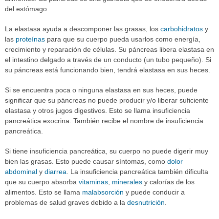
del estómago.
La elastasa ayuda a descomponer las grasas, los
carbohidratos
y
las
proteínas
para que su cuerpo pueda usarlos como energía,
crecimiento y reparación de células. Su páncreas libera elastasa en
el intestino delgado a través de un conducto (un tubo pequeño). Si
su páncreas está funcionando bien, tendrá elastasa en sus heces.
Si se encuentra poca o ninguna elastasa en sus heces, puede
significar que su páncreas no puede producir y/o liberar suficiente
elastasa y otros jugos digestivos. Esto se llama insuficiencia
pancreática exocrina. También recibe el nombre de insuficiencia
pancreática.
Si tiene insuficiencia pancreática, su cuerpo no puede digerir muy
bien las grasas. Esto puede causar síntomas, como
dolor
abdominal
y
diarrea
. La insuficiencia pancreática también dificulta
que su cuerpo absorba
vitaminas
,
minerales
y calorías de los
alimentos. Esto se llama
malabsorción
y puede conducir a
problemas de salud graves debido a la
desnutrición
.