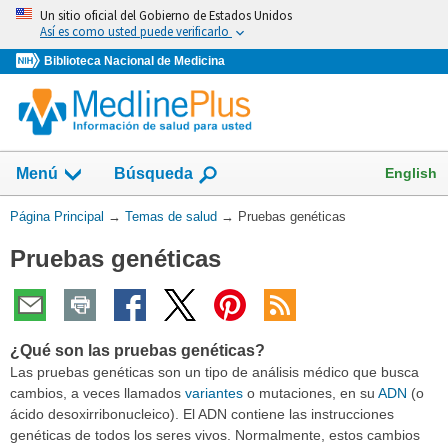
Omita
Un sitio oficial del Gobierno de Estados Unidos
y
Así es como usted puede verificarlo
vaya
Biblioteca Nacional de Medicina
al
Contenido
Mostrar
English
Menú
Búsqueda
el
campo
Usted
Página Principal
→
Temas de salud
→
Pruebas genéticas
de
está
Pruebas genéticas
aquí:
¿Qué son las pruebas genéticas?
Las pruebas genéticas son un tipo de análisis médico que busca
cambios, a veces llamados
variantes
o mutaciones, en su
ADN
(o
ácido desoxirribonucleico). El ADN contiene las instrucciones
genéticas de todos los seres vivos. Normalmente, estos cambios