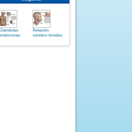
Glándulas
Relación
endocrinas
cerebro-tiroides