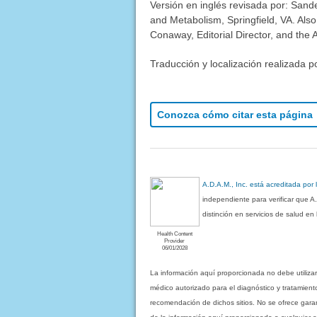
Versión en inglés revisada por: Sande
and Metabolism, Springfield, VA. Als
Conaway, Editorial Director, and the 
Traducción y localización realizada p
Conozca cómo citar esta página
A.D.A.M., Inc. está acreditada por
independiente para verificar que A
distinción en servicios de salud e
Health Content
Provider
06/01/2028
La información aquí proporcionada no debe utiliza
médico autorizado para el diagnóstico y tratamient
recomendación de dichos sitios. No se ofrece garant