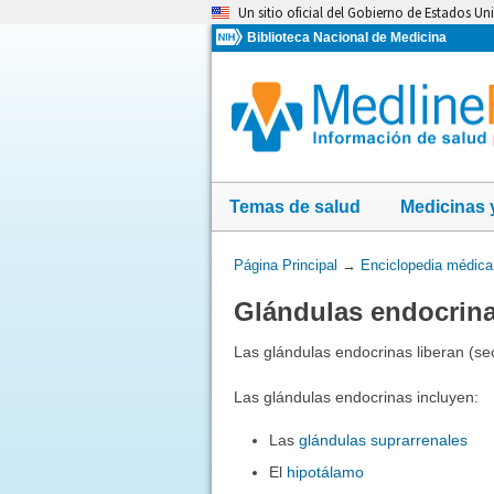
Omita
Un sitio oficial del Gobierno de Estados Un
y
Biblioteca Nacional de Medicina
vaya
al
Contenido
Temas de salud
Medicinas 
Usted
Página Principal
→
Enciclopedia médica
está
Glándulas endocrin
aquí:
Las glándulas endocrinas liberan (se
Las glándulas endocrinas incluyen:
Las
glándulas suprarrenales
El
hipotálamo