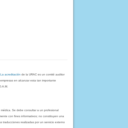
.
La acreditación
de la URAC es un comité auditor
s empresas en alcanzar esta tan importante
D.A.M.
 médica. Se debe consultar a un profesional
mente con fines informativos; no constituyen una
as traducciones realizadas por un servicio externo