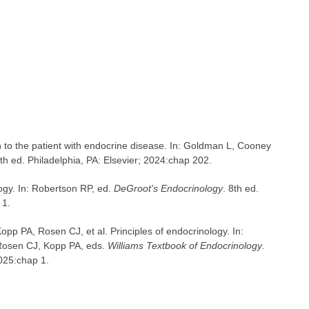
o the patient with endocrine disease. In: Goldman L, Cooney
7th ed. Philadelphia, PA: Elsevier; 2024:chap 202.
ogy. In: Robertson RP, ed.
DeGroot's Endocrinology
. 8th ed.
 1.
pp PA, Rosen CJ, et al. Principles of endocrinology. In:
Rosen CJ, Kopp PA, eds.
Williams Textbook of Endocrinology
.
2025:chap 1.