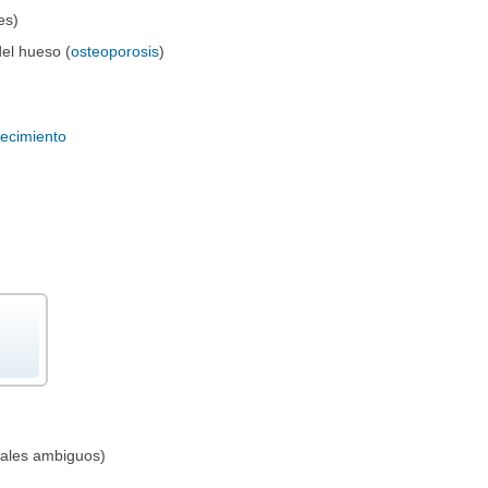
es)
el hueso (
osteoporosis
)
recimiento
itales ambiguos)