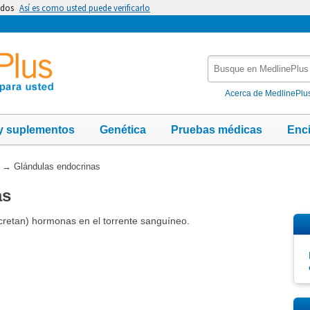
idos
Así es como usted puede verificarlo
Busque
en
MedlinePlus
Acerca de MedlinePlu
y suplementos
Genética
Pruebas médicas
Enc
→
Glándulas endocrinas
as
cretan) hormonas en el torrente sanguíneo.