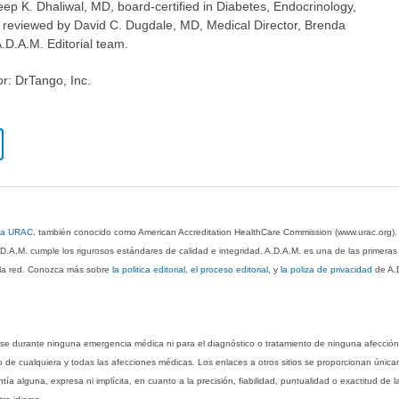
ep K. Dhaliwal, MD, board-certified in Diabetes, Endocrinology,
o reviewed by David C. Dugdale, MD, Medical Director, Brenda
A.D.A.M. Editorial team.
or: DrTango, Inc.
 la URAC
, también conocido como American Accreditation HealthCare Commission (www.urac.org)
.D.A.M. cumple los rigurosos estándares de calidad e integridad. A.D.A.M. es una de las primera
n la red. Conozca más sobre
la politica editorial, el proceso editorial
, y
la poliza de privacidad
de A.
rse durante ninguna emergencia médica ni para el diagnóstico o tratamiento de ninguna afección
o de cualquiera y todas las afecciones médicas. Los enlaces a otros sitios se proporcionan única
ía alguna, expresa ni implícita, en cuanto a la precisión, fiabilidad, puntualidad o exactitud de l