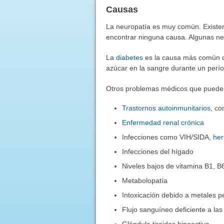
Causas
La neuropatía es muy común. Existen
encontrar ninguna causa. Algunas neu
La
diabetes
es la causa más común d
azúcar en la sangre durante un perí
Otros problemas médicos que pueden
Trastornos autoinmunitarios
, c
Enfermedad renal crónica
Infecciones como VIH/SIDA,
he
Infecciones del hígado
Niveles bajos de vitamina B1, B
Metabolopatía
Intoxicación debido a metales 
Flujo sanguíneo deficiente a las
Glándula tiroides hipoactiva