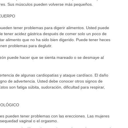
res. Sus músculos pueden volverse más pequeños.
CUERPO
ueden tener problemas para digerir alimentos. Usted puede
ede tener acidez gástrica después de comer solo un poco de
ar alimento que no ha sido bien digerido. Puede tener heces
enen problemas para deglutir.
razón puede hacer que se sienta mareado o se desmaye al
vertencia de algunas cardiopatías y ataque cardíaco. El daño
igno de advertencia. Usted debe conocer otros signos de
tos son fatiga súbita, sudoración, dificultad para respirar,
ROLÓGICO
es pueden tener problemas con las erecciones. Las mujeres
resequedad vaginal o el orgasmo.