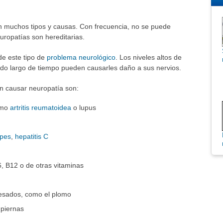
 muchos tipos y causas. Con frecuencia, no se puede
ropatías son hereditarias.
e este tipo de
problema neurológico
. Los niveles altos de
odo largo de tiempo pueden causarles daño a sus nervios.
 causar neuropatía son:
omo
artritis reumatoidea
o lupus
rpes
,
hepatitis C
6, B12 o de otras vitaminas
pesados, como el plomo
 piernas