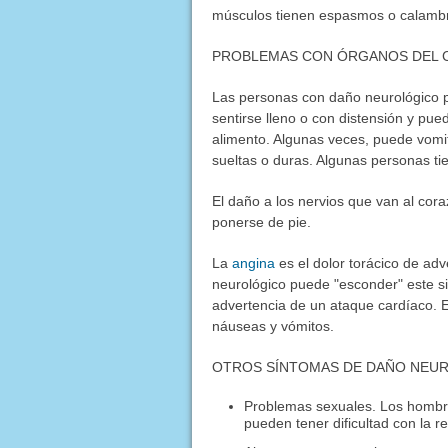
músculos tienen espasmos o calamb
PROBLEMAS CON ÓRGANOS DEL 
Las personas con daño neurológico p
sentirse lleno o con distensión y pu
alimento. Algunas veces, puede vomit
sueltas o duras. Algunas personas ti
El daño a los nervios que van al co
ponerse de pie.
La
angina
es el dolor torácico de ad
neurológico puede "esconder" este s
advertencia de un ataque cardíaco. Es
náuseas y vómitos.
OTROS SÍNTOMAS DE DAÑO NEU
Problemas sexuales. Los hombr
pueden tener dificultad con la 