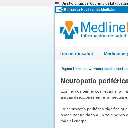
Omita
Un sitio oficial del Gobierno de Estados Un
y
Biblioteca Nacional de Medicina
vaya
al
Contenido
Temas de salud
Medicinas 
Usted
Página Principal
→
Enciclopedia médica
está
Neuropatía periféric
aquí:
Los nervios periféricos llevan inform
ambas direcciones entre la médula es
La neuropatía periférica significa q
puede ser un daño a un solo nervio o
todo el cuerpo.