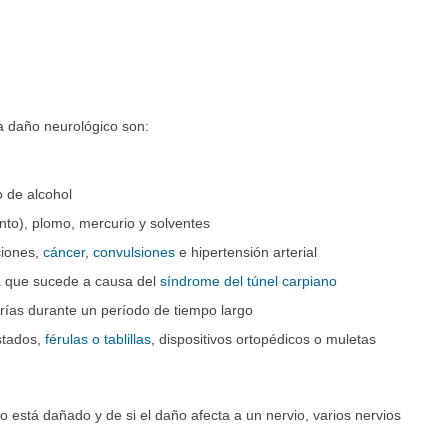
a daño neurológico son:
 de alcohol
to), plomo, mercurio y solventes
ciones,
cáncer
,
convulsiones
e hipertensión arterial
a que sucede a causa del
síndrome del túnel carpiano
rías durante un período de tiempo largo
stados,
férulas o tablillas
, dispositivos ortopédicos o muletas
está dañado y de si el daño afecta a un nervio, varios nervios