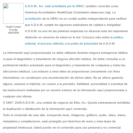
A.D.A.M., Inc. está acreditada por la URAC
, también conocido como
American Accreditation HealthCare Commission (www.urac.org).
La
acreditación
de la URAC es un comité auditor independiente para verificar
que A.D.A.M. cumple los rigurosos estándares de calidad e integridad.
Health Content
Provider
A.D.A.M. es una de las primeras empresas en alcanzar esta tan importante
06/01/2028
distinción en servicios de salud en la red. Conozca más sobre
la politica
editorial, el proceso editorial
, y
la poliza de privacidad
de A.D.A.M.
La información aquí proporcionada no debe utilizarse durante ninguna emergencia médica
ni para el diagnóstico o tratamiento de ninguna afección médica. Se debe consultar a un
profesional médico autorizado para el diagnóstico y tratamiento de cualquiera y todas las
afecciones médicas. Los enlaces a otros sitios se proporcionan únicamente con fines
informativos; no constituyen una recomendación de dichos sitios. No se ofrece garantía
alguna, expresa ni implícita, en cuanto a la precisión, fiabilidad, puntualidad o exactitud de
las traducciones realizadas por un servicio externo de la información aquí proporcionada a
cualquier otro idioma.
© 1997- 2026 A.D.A.M., una unidad de negocio de Ebix, Inc. Queda estrictamente prohibida
la duplicación o distribución de la información aquí contenida.
Todo el contenido de este sitio, incluyendo texto, imágenes, gráficos, audio, video, datos,
metadatos y compilaciones, está protegido por derechos de autor y otras leyes de
propiedad intelectual. Usted puede ver el contenido para uso personal y no comercial.