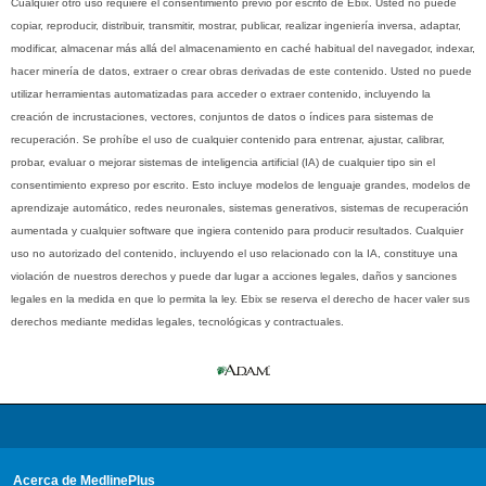
Cualquier otro uso requiere el consentimiento previo por escrito de Ebix. Usted no puede
copiar, reproducir, distribuir, transmitir, mostrar, publicar, realizar ingeniería inversa, adaptar,
modificar, almacenar más allá del almacenamiento en caché habitual del navegador, indexar,
hacer minería de datos, extraer o crear obras derivadas de este contenido. Usted no puede
utilizar herramientas automatizadas para acceder o extraer contenido, incluyendo la
creación de incrustaciones, vectores, conjuntos de datos o índices para sistemas de
recuperación. Se prohíbe el uso de cualquier contenido para entrenar, ajustar, calibrar,
probar, evaluar o mejorar sistemas de inteligencia artificial (IA) de cualquier tipo sin el
consentimiento expreso por escrito. Esto incluye modelos de lenguaje grandes, modelos de
aprendizaje automático, redes neuronales, sistemas generativos, sistemas de recuperación
aumentada y cualquier software que ingiera contenido para producir resultados. Cualquier
uso no autorizado del contenido, incluyendo el uso relacionado con la IA, constituye una
violación de nuestros derechos y puede dar lugar a acciones legales, daños y sanciones
legales en la medida en que lo permita la ley. Ebix se reserva el derecho de hacer valer sus
derechos mediante medidas legales, tecnológicas y contractuales.
Acerca de MedlinePlus