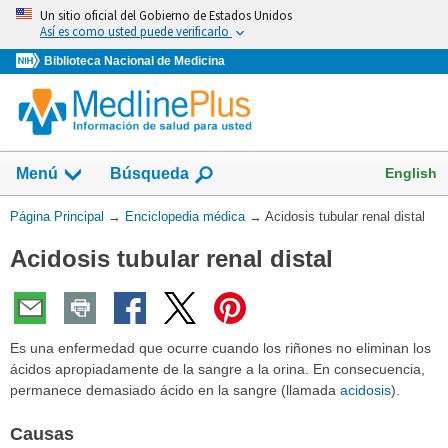
Omita
Un sitio oficial del Gobierno de Estados Unidos
y
Así es como usted puede verificarlo
vaya
Biblioteca Nacional de Medicina
al
Contenido
English
Menú
Búsqueda
Usted
Página Principal
→
Enciclopedia médica
→
Acidosis tubular renal distal
está
Acidosis tubular renal distal
aquí:
Es una enfermedad que ocurre cuando los riñones no eliminan los
ácidos apropiadamente de la sangre a la orina. En consecuencia,
permanece demasiado ácido en la sangre (llamada
acidosis
).
Causas