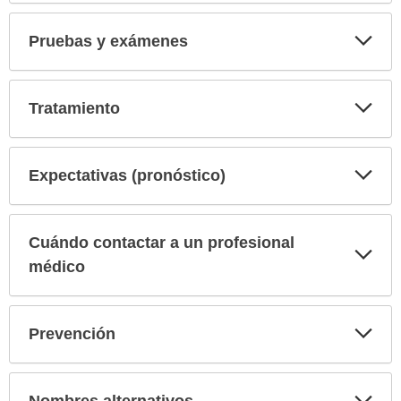
Exp
Pruebas y exámenes
sec
Exp
Tratamiento
sec
Exp
Expectativas (pronóstico)
sec
Cuándo contactar a un profesional
Exp
sec
médico
Exp
Prevención
sec
Exp