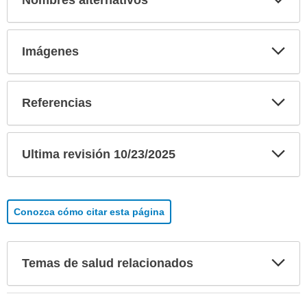
Nombres alternativos
sec
Exp
Imágenes
sec
Exp
Referencias
sec
Exp
Ultima revisión 10/23/2025
sec
Conozca cómo citar esta página
Exp
Temas de salud relacionados
sec