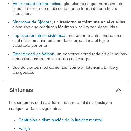
Enfermedad drepanocítica
, glóbulos rojos que normalmente
tienen la forma de un disco toman la forma de una hoz o
media luna
Síndrome de Sjögren,
un trastorno autoinmune en el cual las
glándulas que producen lágrimas y saliva son destruidas
Lupus eritematoso sistémico,
un trastorno autoinmune en el
cual el sistema inmunitario del cuerpo ataca el tejido
saludable por error
Enfermedad de Wilson,
un trastorno hereditario en el cual hay
demasiado cobre en los tejidos del cuerpo
Uso de ciertos medicamentos, como anfotericina B, litio y
analgésicos
Col
Síntomas
sec
Síntomas
Los síntomas de la acidosis tubular renal distal incluyen
ha
cualquiera de los siguientes:
sido
Confusión
o
disminución de la lucidez mental
extendido.
Fatiga