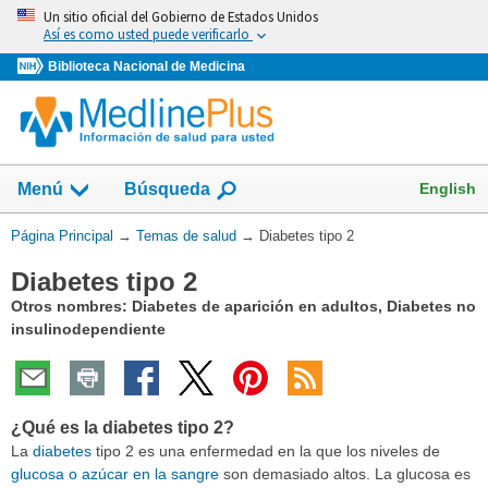
Omita
Un sitio oficial del Gobierno de Estados Unidos
y
Así es como usted puede verificarlo
vaya
Biblioteca Nacional de Medicina
al
Contenido
Mostrar
English
Menú
Búsqueda
el
campo
Usted
Página Principal
→
Temas de salud
→
Diabetes tipo 2
de
está
Diabetes tipo 2
aquí:
Otros nombres: Diabetes de aparición en adultos, Diabetes no
insulinodependiente
¿Qué es la diabetes tipo 2?
La
diabetes
tipo 2 es una enfermedad en la que los niveles de
glucosa o azúcar en la sangre
son demasiado altos. La glucosa es