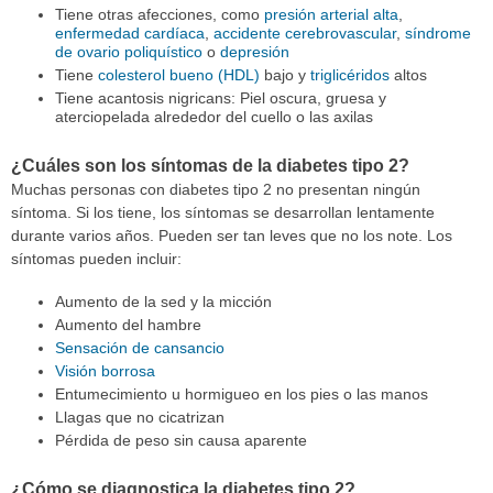
Tiene otras afecciones, como
presión arterial alta
,
enfermedad cardíaca
,
accidente cerebrovascular
,
síndrome
de ovario poliquístico
o
depresión
Tiene
colesterol bueno (HDL)
bajo y
triglicéridos
altos
Tiene acantosis nigricans: Piel oscura, gruesa y
aterciopelada alrededor del cuello o las axilas
¿Cuáles son los síntomas de la diabetes tipo 2?
Muchas personas con diabetes tipo 2 no presentan ningún
síntoma. Si los tiene, los síntomas se desarrollan lentamente
durante varios años. Pueden ser tan leves que no los note. Los
síntomas pueden incluir:
Aumento de la sed y la micción
Aumento del hambre
Sensación de cansancio
Visión borrosa
Entumecimiento u hormigueo en los pies o las manos
Llagas que no cicatrizan
Pérdida de peso sin causa aparente
¿Cómo se diagnostica la diabetes tipo 2?