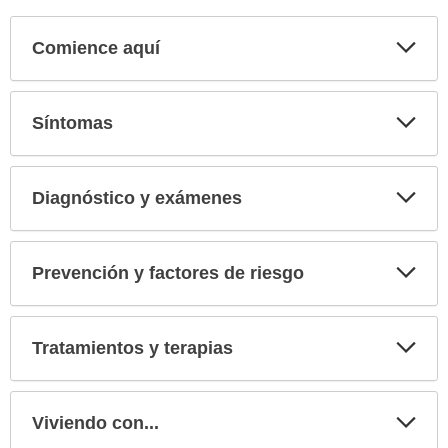
Comience aquí
Expa
secci
Síntomas
Expa
secci
Diagnóstico y exámenes
Expa
secci
Prevención y factores de riesgo
Expa
secci
Tratamientos y terapias
Expa
secci
Viviendo con...
Expa