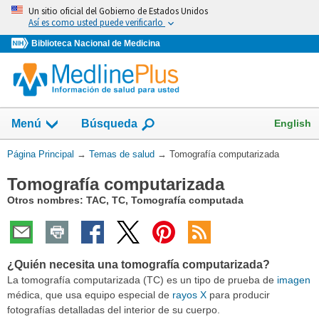
Omita
Un sitio oficial del Gobierno de Estados Unidos
y
Así es como usted puede verificarlo
vaya
Biblioteca Nacional de Medicina
al
Contenido
Mostrar
English
Menú
Búsqueda
el
campo
Usted
Página Principal
→
Temas de salud
→
Tomografía computarizada
de
está
Tomografía computarizada
aquí:
Otros nombres: TAC, TC, Tomografía computada
¿Quién necesita una tomografía computarizada?
La tomografía computarizada (TC) es un tipo de prueba de
imagen
médica, que usa equipo especial de
rayos X
para producir
fotografías detalladas del interior de su cuerpo.