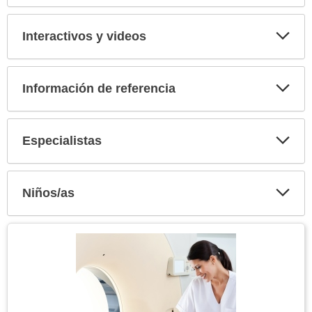
Expa
secci
Interactivos y videos
Expa
secci
Información de referencia
Expa
secci
Especialistas
Expa
secci
Niños/as
Expa
secci
Tema
Imagen