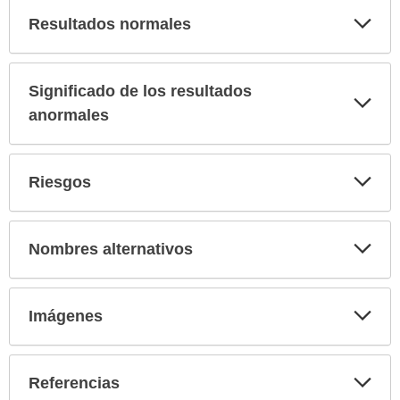
Exp
Resultados normales
sec
Significado de los resultados
Exp
sec
anormales
Exp
Riesgos
sec
Exp
Nombres alternativos
sec
Exp
Imágenes
sec
Exp
Referencias
sec