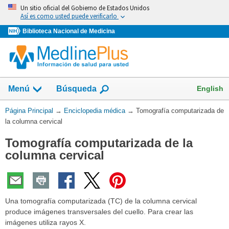
Omita
Un sitio oficial del Gobierno de Estados Unidos
y
Así es como usted puede verificarlo
vaya
Biblioteca Nacional de Medicina
al
Contenido
English
Menú
Búsqueda
Usted
Página Principal
→
Enciclopedia médica
→
Tomografía computarizada de
está
la columna cervical
aquí:
Tomografía computarizada de la
columna cervical
Una tomografía computarizada (TC) de la columna cervical
produce imágenes transversales del cuello. Para crear las
imágenes utiliza rayos X.