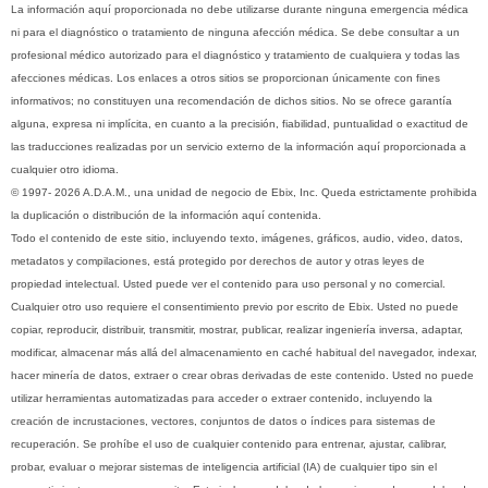
La información aquí proporcionada no debe utilizarse durante ninguna emergencia médica
ni para el diagnóstico o tratamiento de ninguna afección médica. Se debe consultar a un
profesional médico autorizado para el diagnóstico y tratamiento de cualquiera y todas las
afecciones médicas. Los enlaces a otros sitios se proporcionan únicamente con fines
informativos; no constituyen una recomendación de dichos sitios. No se ofrece garantía
alguna, expresa ni implícita, en cuanto a la precisión, fiabilidad, puntualidad o exactitud de
las traducciones realizadas por un servicio externo de la información aquí proporcionada a
cualquier otro idioma.
© 1997- 2026 A.D.A.M., una unidad de negocio de Ebix, Inc. Queda estrictamente prohibida
la duplicación o distribución de la información aquí contenida.
Todo el contenido de este sitio, incluyendo texto, imágenes, gráficos, audio, video, datos,
metadatos y compilaciones, está protegido por derechos de autor y otras leyes de
propiedad intelectual. Usted puede ver el contenido para uso personal y no comercial.
Cualquier otro uso requiere el consentimiento previo por escrito de Ebix. Usted no puede
copiar, reproducir, distribuir, transmitir, mostrar, publicar, realizar ingeniería inversa, adaptar,
modificar, almacenar más allá del almacenamiento en caché habitual del navegador, indexar,
hacer minería de datos, extraer o crear obras derivadas de este contenido. Usted no puede
utilizar herramientas automatizadas para acceder o extraer contenido, incluyendo la
creación de incrustaciones, vectores, conjuntos de datos o índices para sistemas de
recuperación. Se prohíbe el uso de cualquier contenido para entrenar, ajustar, calibrar,
probar, evaluar o mejorar sistemas de inteligencia artificial (IA) de cualquier tipo sin el