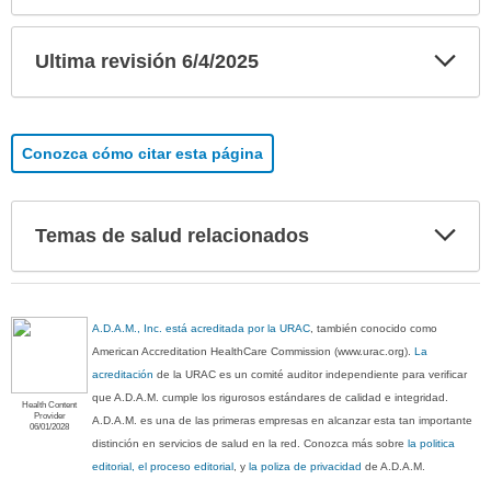
Exp
Ultima revisión 6/4/2025
sec
Conozca cómo citar esta página
Exp
Temas de salud relacionados
sec
A.D.A.M., Inc. está acreditada por la URAC
, también conocido como
American Accreditation HealthCare Commission (www.urac.org).
La
acreditación
de la URAC es un comité auditor independiente para verificar
que A.D.A.M. cumple los rigurosos estándares de calidad e integridad.
Health Content
Provider
A.D.A.M. es una de las primeras empresas en alcanzar esta tan importante
06/01/2028
distinción en servicios de salud en la red. Conozca más sobre
la politica
editorial, el proceso editorial
, y
la poliza de privacidad
de A.D.A.M.