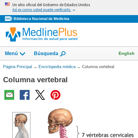
Omita
Un sitio oficial del Gobierno de Estados Unidos
y
Así es como usted puede verificarlo
vaya
Biblioteca Nacional de Medicina
al
Contenido
English
Menú
Búsqueda
Usted
Página Principal
→
Enciclopedia médica
→
Columna vertebral
está
Columna vertebral
aquí: