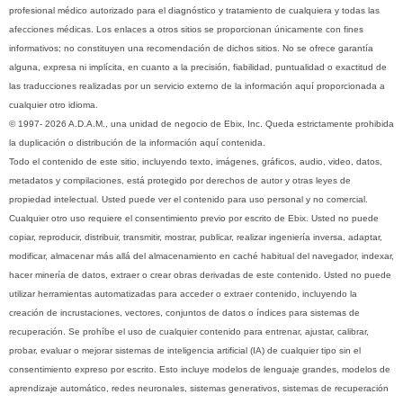
profesional médico autorizado para el diagnóstico y tratamiento de cualquiera y todas las
afecciones médicas. Los enlaces a otros sitios se proporcionan únicamente con fines
informativos; no constituyen una recomendación de dichos sitios. No se ofrece garantía
alguna, expresa ni implícita, en cuanto a la precisión, fiabilidad, puntualidad o exactitud de
las traducciones realizadas por un servicio externo de la información aquí proporcionada a
cualquier otro idioma.
© 1997- 2026 A.D.A.M., una unidad de negocio de Ebix, Inc. Queda estrictamente prohibida
la duplicación o distribución de la información aquí contenida.
Todo el contenido de este sitio, incluyendo texto, imágenes, gráficos, audio, video, datos,
metadatos y compilaciones, está protegido por derechos de autor y otras leyes de
propiedad intelectual. Usted puede ver el contenido para uso personal y no comercial.
Cualquier otro uso requiere el consentimiento previo por escrito de Ebix. Usted no puede
copiar, reproducir, distribuir, transmitir, mostrar, publicar, realizar ingeniería inversa, adaptar,
modificar, almacenar más allá del almacenamiento en caché habitual del navegador, indexar,
hacer minería de datos, extraer o crear obras derivadas de este contenido. Usted no puede
utilizar herramientas automatizadas para acceder o extraer contenido, incluyendo la
creación de incrustaciones, vectores, conjuntos de datos o índices para sistemas de
recuperación. Se prohíbe el uso de cualquier contenido para entrenar, ajustar, calibrar,
probar, evaluar o mejorar sistemas de inteligencia artificial (IA) de cualquier tipo sin el
consentimiento expreso por escrito. Esto incluye modelos de lenguaje grandes, modelos de
aprendizaje automático, redes neuronales, sistemas generativos, sistemas de recuperación