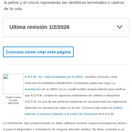
la pelvis y el cóccix representa las vértebras terminales o rastros
de la cola.
Exp
Ultima revisión 1/2/2026
sec
Conozca cómo citar esta página
A.D.A.M., Inc. está acreditada por la URAC
, también conocido como
American Accreditation HealthCare Commission (www.urac.org).
La
acreditación
de la URAC es un comité auditor independiente para verificar
que A.D.A.M. cumple los rigurosos estándares de calidad e integridad.
Health Content
Provider
A.D.A.M. es una de las primeras empresas en alcanzar esta tan importante
06/01/2028
distinción en servicios de salud en la red. Conozca más sobre
la politica
editorial, el proceso editorial
, y
la poliza de privacidad
de A.D.A.M.
La información aquí proporcionada no debe utilizarse durante ninguna emergencia médica
ni para el diagnóstico o tratamiento de ninguna afección médica. Se debe consultar a un