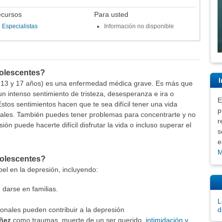
cursos
Para usted
Especialistas
Información no disponible
dolescentes?
I
 13 y 17 años) es una enfermedad médica grave. Es más que
 un intenso sentimiento de tristeza, desesperanza e ira o
E
stos sentimientos hacen que te sea difícil tener una vida
p
tuales. También puedes tener problemas para concentrarte y no
r
ón puede hacerte difícil disfrutar la vida o incluso superar el
s
e
M
dolescentes?
el en la depresión, incluyendo:
darse en familias.
L
nales pueden contribuir a la depresión
d
iñez
como traumas, muerte de un ser querido,
intimidación y