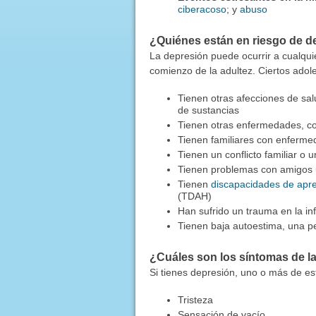
ciberacoso
; y
abuso
¿Quiénes están en riesgo de d
La depresión puede ocurrir a cualqu
comienzo de la adultez. Ciertos ado
Tienen otras afecciones de sa
de sustancias
Tienen otras enfermedades, 
Tienen familiares con enferm
Tienen un conflicto familiar o u
Tienen problemas con amigos 
Tienen
discapacidades de apre
(TDAH)
Han sufrido un trauma en la in
Tienen baja autoestima, una pe
¿Cuáles son los síntomas de l
Si tienes depresión, uno o más de es
Tristeza
Sensación de vacío