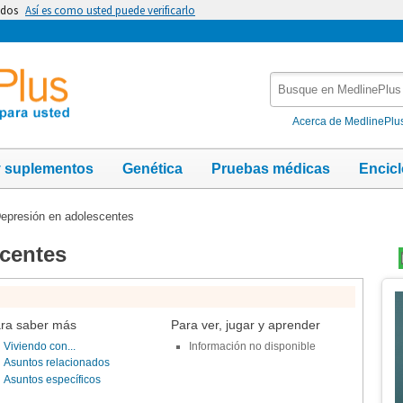
idos
Así es como usted puede verificarlo
Busque
en
MedlinePlus
Acerca de MedlinePlu
y suplementos
Genética
Pruebas médicas
Encic
epresión en adolescentes
centes
Te
Im
ra saber más
Para ver, jugar y aprender
Viviendo con...
Información no disponible
Asuntos relacionados
Asuntos específicos