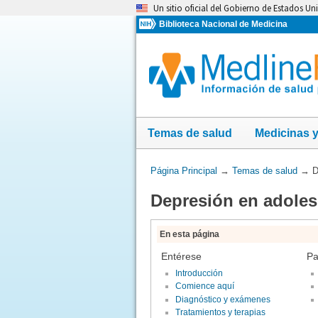
Omita
Un sitio oficial del Gobierno de Estados Un
y
Biblioteca Nacional de Medicina
vaya
al
Contenido
Temas de salud
Medicinas 
Usted
Página Principal
→
Temas de salud
→
D
está
Depresión en adoles
aquí:
En esta página
Entérese
Pa
Introducción
Comience aquí
Diagnóstico y exámenes
Tratamientos y terapias