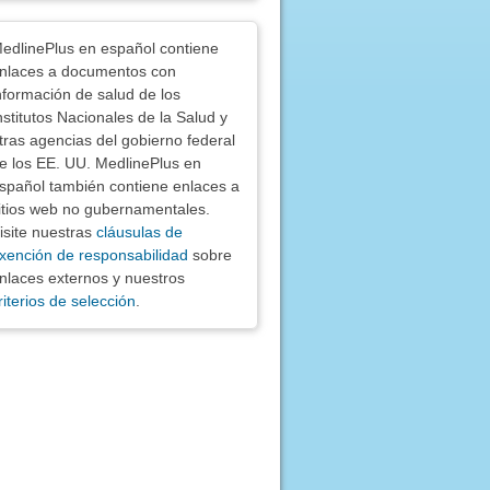
nciones
edlinePlus en español contiene
nlaces a documentos con
nformación de salud de los
nstitutos Nacionales de la Salud y
tras agencias del gobierno federal
e los EE. UU. MedlinePlus en
spañol también contiene enlaces a
itios web no gubernamentales.
isite nuestras
cláusulas de
xención de responsabilidad
sobre
nlaces externos y nuestros
riterios de selección
.