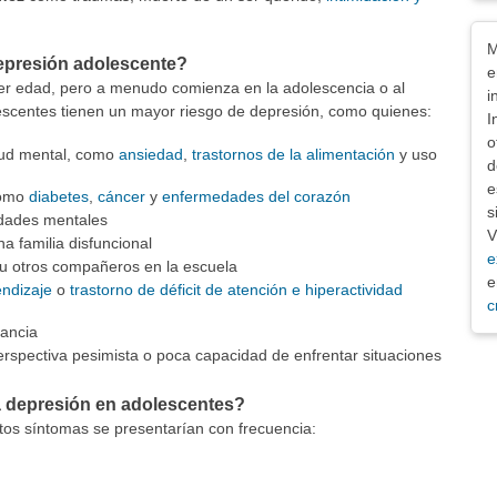
Exe
M
epresión adolescente?
e
ier edad, pero a menudo comienza en la adolescencia o al
i
lescentes tienen un mayor riesgo de depresión, como quienes:
I
o
lud mental, como
ansiedad
,
trastornos de la alimentación
y uso
d
e
como
diabetes
,
cáncer
y
enfermedades del corazón
s
edades mentales
V
na familia disfuncional
e
u otros compañeros en la escuela
e
ndizaje
o
trastorno de déficit de atención e hiperactividad
c
fancia
rspectiva pesimista o poca capacidad de enfrentar situaciones
a depresión en adolescentes?
tos síntomas se presentarían con frecuencia: