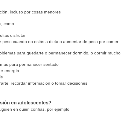
tración, incluso por cosas menores
s, como:
lías disfrutar
 peso cuando no estás a dieta o aumentar de peso por comer
oblemas para quedarte o permanecer dormido, o dormir mucho
blemas para permanecer sentado
er energía
le
arte, recordar información o tomar decisiones
esión en adolescentes?
alguien en quien confías, por ejemplo: