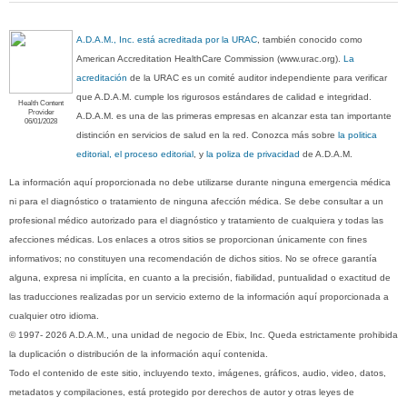
A.D.A.M., Inc. está acreditada por la URAC
, también conocido como
American Accreditation HealthCare Commission (www.urac.org).
La
acreditación
de la URAC es un comité auditor independiente para verificar
que A.D.A.M. cumple los rigurosos estándares de calidad e integridad.
Health Content
Provider
A.D.A.M. es una de las primeras empresas en alcanzar esta tan importante
06/01/2028
distinción en servicios de salud en la red. Conozca más sobre
la politica
editorial, el proceso editorial
, y
la poliza de privacidad
de A.D.A.M.
La información aquí proporcionada no debe utilizarse durante ninguna emergencia médica
ni para el diagnóstico o tratamiento de ninguna afección médica. Se debe consultar a un
profesional médico autorizado para el diagnóstico y tratamiento de cualquiera y todas las
afecciones médicas. Los enlaces a otros sitios se proporcionan únicamente con fines
informativos; no constituyen una recomendación de dichos sitios. No se ofrece garantía
alguna, expresa ni implícita, en cuanto a la precisión, fiabilidad, puntualidad o exactitud de
las traducciones realizadas por un servicio externo de la información aquí proporcionada a
cualquier otro idioma.
© 1997- 2026 A.D.A.M., una unidad de negocio de Ebix, Inc. Queda estrictamente prohibida
la duplicación o distribución de la información aquí contenida.
Todo el contenido de este sitio, incluyendo texto, imágenes, gráficos, audio, video, datos,
metadatos y compilaciones, está protegido por derechos de autor y otras leyes de