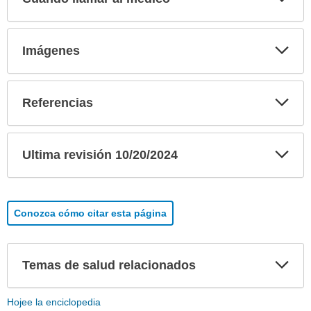
sec
Exp
Imágenes
sec
Exp
Referencias
sec
Exp
Ultima revisión 10/20/2024
sec
Conozca cómo citar esta página
Exp
Temas de salud relacionados
sec
Hojee la enciclopedia