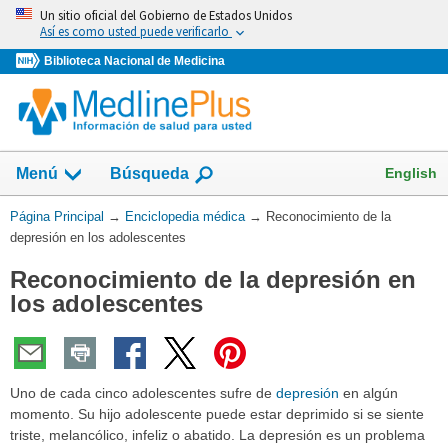
Omita
Un sitio oficial del Gobierno de Estados Unidos
y
Así es como usted puede verificarlo
vaya
Biblioteca Nacional de Medicina
al
Contenido
English
Menú
Búsqueda
Usted
Página Principal
→
Enciclopedia médica
→
Reconocimiento de la
está
depresión en los adolescentes
aquí:
Reconocimiento de la depresión en
los adolescentes
Uno de cada cinco adolescentes sufre de
depresión
en algún
momento. Su hijo adolescente puede estar deprimido si se siente
triste, melancólico, infeliz o abatido. La depresión es un problema