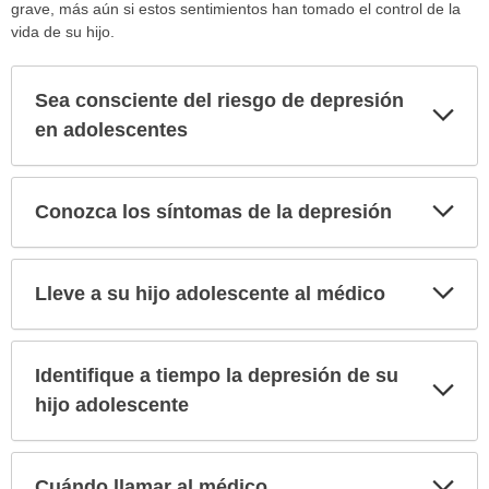
grave, más aún si estos sentimientos han tomado el control de la
vida de su hijo.
Sea consciente del riesgo de depresión
Exp
sec
en adolescentes
Exp
Conozca los síntomas de la depresión
sec
Exp
Lleve a su hijo adolescente al médico
sec
Identifique a tiempo la depresión de su
Exp
sec
hijo adolescente
Exp
Cuándo llamar al médico