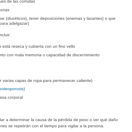
ués de las comidas
sonas
nar (diuréticos), tener deposiciones (enemas y laxantes) o que
 para adelgazar)
cluir:
 está reseca y cubierta con un fino vello
unto con mala memoria o capacidad de discernimiento
sar varias capas de ropa para permanecer caliente)
osteoporosis
)
rasa corporal
r a determinar la causa de la pérdida de peso o ver qué daño
 se repetirán con el tiempo para vigilar a la persona.