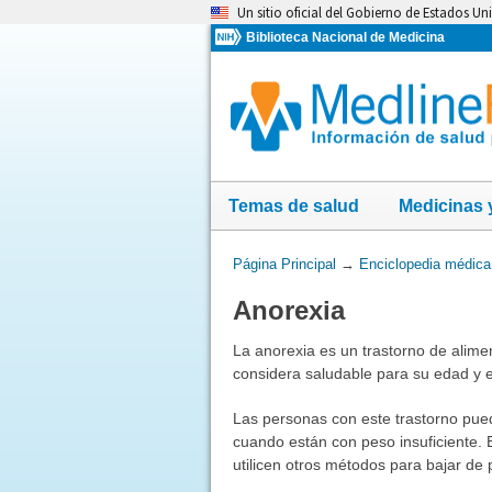
Omita
Un sitio oficial del Gobierno de Estados Un
y
Biblioteca Nacional de Medicina
vaya
al
Contenido
Temas de salud
Medicinas 
Usted
Página Principal
→
Enciclopedia médica
está
Anorexia
aquí:
La anorexia es un trastorno de alim
considera saludable para su edad y 
Las personas con este trastorno pue
cuando están con peso insuficiente. 
utilicen otros métodos para bajar de 