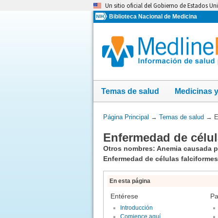
Omita
Un sitio oficial del Gobierno de Estados Un
y
Biblioteca Nacional de Medicina
vaya
al
Contenido
Temas de salud
Medicinas 
Usted
Página Principal
→
Temas de salud
→
E
está
Enfermedad de célul
aquí:
Otros nombres: Anemia causada po
Enfermedad de células falciforme
En esta página
Entérese
Pa
Introducción
Comience aquí