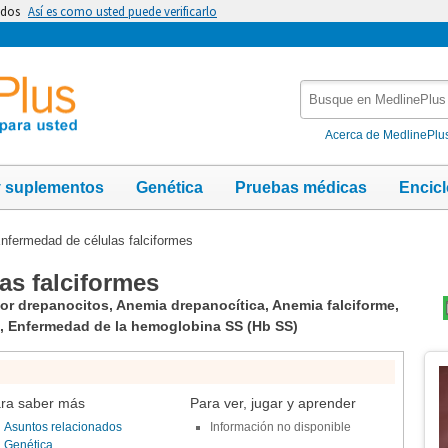
idos
Así es como usted puede verificarlo
Busque
en
MedlinePlus
Acerca de MedlinePlu
y suplementos
Genética
Pruebas médicas
Encic
nfermedad de células falciformes
as falciformes
r drepanocitos, Anemia drepanocítica, Anemia falciforme,
s, Enfermedad de la hemoglobina SS (Hb SS)
Te
Im
ra saber más
Para ver, jugar y aprender
Asuntos relacionados
Información no disponible
Genética