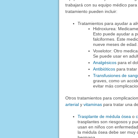
trabajará con su equipo médico para 
tratamiento pueden incluir:
Tratamientos para ayudar a aliv
Hidroxiurea: Medicamen
Esto puede ayudar a pr
falciformes. Este medic
nueve meses de edad. 
Voxelotor: Otro medica
Se puede usar en adult
Analgésicos
para el do
Antibióticos
para tratar
Transfusiones de sang
graves, como un accide
evitar más complicaci
Otros tratamientos para complicacio
arterial
y
vitaminas
para tratar una de
Trasplante de médula ósea
o
c
trasplantes son riesgosos y p
usan en niños con enfermedad d
la médula ósea debe ser muy c
hermana