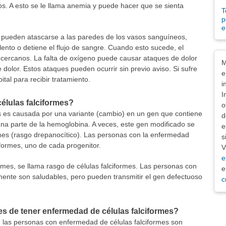
jos. A esto se le llama anemia y puede hacer que se sienta
T
p
e
 pueden atascarse a las paredes de los vasos sanguíneos,
nto o detiene el flujo de sangre. Cuando esto sucede, el
Exe
s cercanos. La falta de oxígeno puede causar ataques de dolor
M
 dolor. Estos ataques pueden ocurrir sin previo aviso. Si sufre
e
ital para recibir tratamiento.
i
I
élulas falciformes?
o
s es causada por una variante (cambio) en un gen que contiene
d
una parte de la hemoglobina. A veces, este gen modificado se
e
mes (rasgo drepanocítico). Las personas con la enfermedad
s
formes, uno de cada progenitor.
V
e
ormes, se llama rasgo de células falciformes. Las personas con
e
mente son saludables, pero pueden transmitir el gen defectuoso
c
s de tener enfermedad de células falciformes?
e las personas con enfermedad de células falciformes son