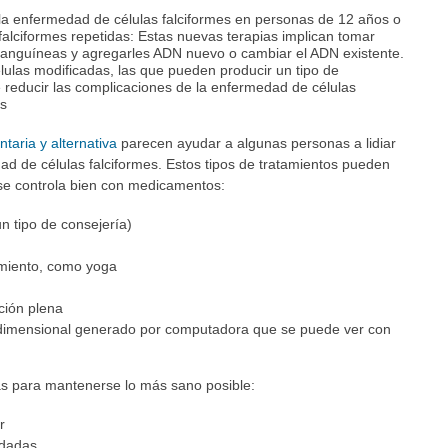
 la enfermedad de células falciformes en personas de 12 años o
falciformes repetidas: Estas nuevas terapias implican tomar
sanguíneas y agregarles ADN nuevo o cambiar el ADN existente.
lulas modificadas, las que pueden producir un tipo de
reducir las complicaciones de la enfermedad de células
is
aria y alternativa
parecen ayudar a algunas personas a lidiar
ad de células falciformes. Estos tipos de tratamientos pueden
o se controla bien con medicamentos:
n tipo de consejería)
imiento, como yoga
ción plena
tridimensional generado por computadora que se puede ver con
s para mantenerse lo más sano posible:
r
dadas