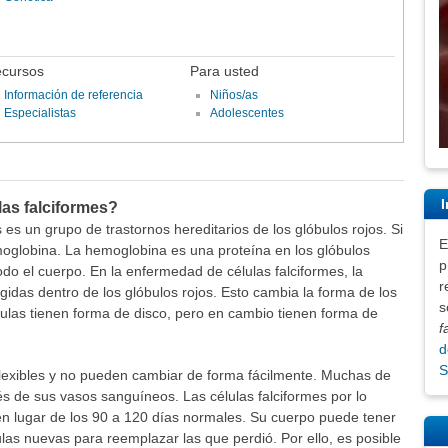
cursos
Para usted
Información de referencia
Niños/as
Especialistas
Adolescentes
I
as falciformes?
es un grupo de trastornos hereditarios de los glóbulos rojos. Si
E
moglobina. La hemoglobina es una proteína en los glóbulos
p
odo el cuerpo. En la enfermedad de células falciformes, la
r
gidas dentro de los glóbulos rojos. Esto cambia la forma de los
s
lulas tienen forma de disco, pero en cambio tienen forma de
f
d
S
flexibles y no pueden cambiar de forma fácilmente. Muchas de
és de sus vasos sanguíneos. Las células falciformes por lo
en lugar de los 90 a 120 días normales. Su cuerpo puede tener
las nuevas para reemplazar las que perdió. Por ello, es posible