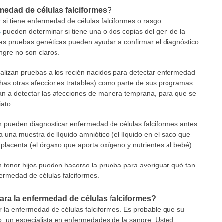
medad de células falciformes?
i tiene enfermedad de células falciformes o rasgo
s
pueden determinar si tiene una o dos copias del gen de la
Las pruebas genéticas pueden ayudar a confirmar el diagnóstico
angre no son claros.
realizan pruebas a los recién nacidos para detectar enfermedad
chas otras afecciones tratables) como parte de sus programas
n a detectar las afecciones de manera temprana, para que se
iato.
n pueden diagnosticar enfermedad de células falciformes antes
una muestra de líquido amniótico (el líquido en el saco que
a placenta (el órgano que aporta oxígeno y nutrientes al bebé).
tener hijos pueden hacerse la prueba para averiguar qué tan
ermedad de células falciformes.
ara la enfermedad de células falciformes?
 la enfermedad de células falciformes. Es probable que su
, un especialista en enfermedades de la sangre. Usted