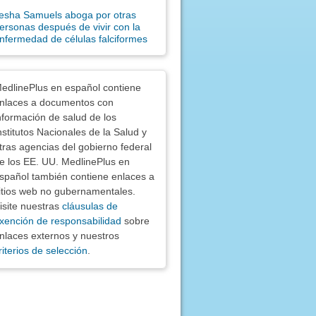
esha Samuels aboga por otras
ersonas después de vivir con la
nfermedad de células falciformes
nciones
edlinePlus en español contiene
nlaces a documentos con
nformación de salud de los
nstitutos Nacionales de la Salud y
tras agencias del gobierno federal
e los EE. UU. MedlinePlus en
spañol también contiene enlaces a
itios web no gubernamentales.
isite nuestras
cláusulas de
xención de responsabilidad
sobre
nlaces externos y nuestros
riterios de selección
.