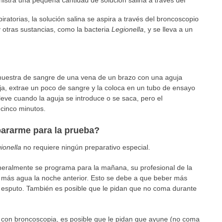
inistra una pequeña cantidad de solución salina a través del
piratorias, la solución salina se aspira a través del broncoscopio
y otras sustancias, como la bacteria
Legionella
, y se lleva a un
 muestra de sangre de una vena de un brazo con una aguja
ja, extrae un poco de sangre y la coloca en un tubo de ensayo
 leve cuando la aguja se introduce o se saca, pero el
cinco minutos.
pararme para la prueba?
ionella
no requiere ningún preparativo especial.
eneralmente se programa para la mañana, su profesional de la
más agua la noche anterior. Esto se debe a que beber más
esputo. También es posible que le pidan que no coma durante
r con broncoscopia, es posible que le pidan que ayune (no coma