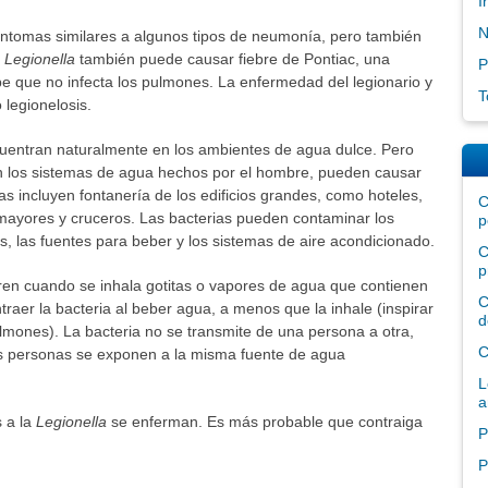
I
N
síntomas similares a algunos tipos de neumonía, pero también
a
Legionella
también puede causar fiebre de Pontiac, una
P
pe que no infecta los pulmones. La enfermedad del legionario y
T
 legionelosis.
uentran naturalmente en los ambientes de agua dulce. Pero
 los sistemas de agua hechos por el hombre, pueden causar
s incluyen fontanería de los edificios grandes, como hoteles,
C
 mayores y cruceros. Las bacterias pueden contaminar los
p
s, las fuentes para beber y los sistemas de aire acondicionado.
C
p
rren cuando se inhala gotitas o vapores de agua que contienen
C
traer la bacteria al beber agua, a menos que la inhale (inspirar
d
lmones). La bacteria no se transmite de una persona a otra,
C
s personas se exponen a la misma fuente de agua
L
a
 a la
Legionella
se enferman. Es más probable que contraiga
P
P