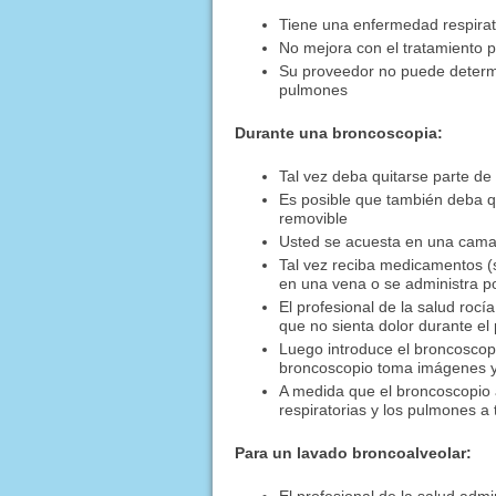
Tiene una enfermedad respirat
No mejora con el tratamiento p
Su proveedor no puede determi
pulmones
Durante una broncoscopia:
Tal vez deba quitarse parte de 
Es posible que también deba qu
removible
Usted se acuesta en una cama
Tal vez reciba medicamentos (
en una vena o se administra p
El profesional de la salud ro
que no sienta dolor durante el
Luego introduce el broncoscopi
broncoscopio toma imágenes y 
A medida que el broncoscopio a
respiratorias y los pulmones a 
Para un lavado broncoalveolar: