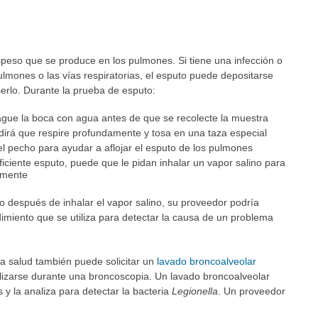
peso que se produce en los pulmones. Si tiene una infección o
lmones o las vías respiratorias, el esputo puede depositarse
erlo. Durante la prueba de esputo:
ague la boca con agua antes de que se recolecte la muestra
pedirá que respire profundamente y tosa en una taza especial
l pecho para ayudar a aflojar el esputo de los pulmones
suficiente esputo, puede que le pidan inhalar un vapor salino para
amente
to después de inhalar el vapor salino, su proveedor podría
dimiento que se utiliza para detectar la causa de un problema
la salud también puede solicitar un
lavado broncoalveolar
lizarse durante una broncoscopia. Un lavado broncoalveolar
 la analiza para detectar la bacteria
Legionella
. Un proveedor