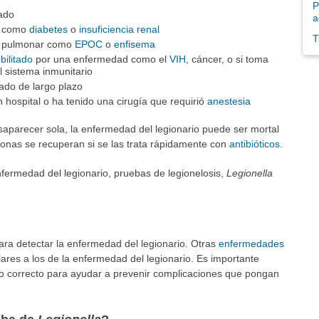
P
ado
a
a como
diabetes
o
insuficiencia renal
T
a pulmonar como
EPOC
o
enfisema
bilitado
por una enfermedad como el
VIH
, cáncer, o si toma
 sistema inmunitario
ado de largo plazo
hospital o ha tenido una cirugía que requirió
anestesia
saparecer sola, la enfermedad del legionario puede ser mortal
rsonas se recuperan si se las trata rápidamente con
antibióticos
.
nfermedad del legionario, pruebas de legionelosis,
Legionella
ra detectar la enfermedad del legionario. Otras
enfermedades
ares a los de la enfermedad del legionario. Es importante
nto correcto para ayudar a prevenir complicaciones que pongan