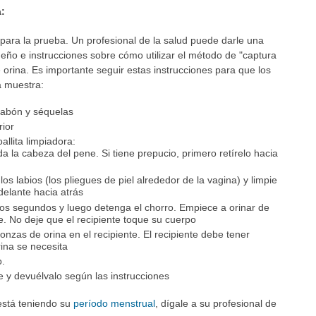
a:
para la prueba. Un profesional de la salud puede darle una
queño e instrucciones sobre cómo utilizar el método de "captura
 orina. Es importante seguir estas instrucciones para que los
a muestra:
jabón y séquelas
rior
allita limpiadora:
da la cabeza del pene. Si tiene prepucio, primero retírelo hacia
los labios (los pliegues de piel alrededor de la vagina) y limpie
delante hacia atrás
nos segundos y luego detenga el chorro. Empiece a orinar de
e. No deje que el recipiente toque su cuerpo
nzas de orina en el recipiente. El recipiente debe tener
ina se necesita
o.
e y devuélvalo según las instrucciones
stá teniendo su
período menstrual
, dígale a su profesional de