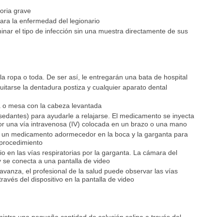
oria grave
ara la enfermedad del legionario
nar el tipo de infección sin una muestra directamente de sus
la ropa o toda. De ser así, le entregarán una bata de hospital
itarse la dentadura postiza y cualquier aparato dental
 o mesa con la cabeza levantada
sedantes) para ayudarle a relajarse. El medicamento se inyecta
or una vía intravenosa (IV) colocada en un brazo o una mano
cía un medicamento adormecedor en la boca y la garganta para
 procedimiento
o en las vías respiratorias por la garganta. La cámara del
se conecta a una pantalla de video
vanza, el profesional de la salud puede observar las vías
través del dispositivo en la pantalla de video