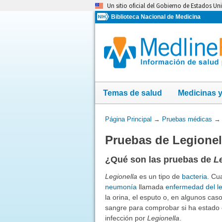
Omita
Un sitio oficial del Gobierno de Estados Un
y
Biblioteca Nacional de Medicina
vaya
al
Contenido
Temas de salud
Medicinas 
Usted
Página Principal
→
Pruebas médicas
está
Pruebas de Legionel
aquí:
¿Qué son las pruebas de
L
Legionella
es un tipo de
bacteria
. Cu
neumonía
llamada
enfermedad del le
la orina, el esputo o, en algunos caso
sangre para comprobar si ha estado 
infección por
Legionella
.