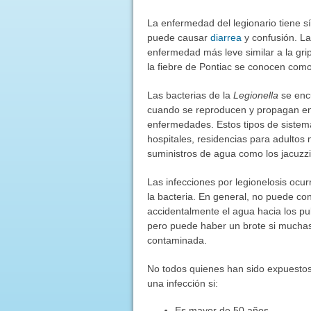
La enfermedad del legionario tiene 
puede causar
diarrea
y confusión. L
enfermedad más leve similar a la gri
la fiebre de Pontiac se conocen como
Las bacterias de la
Legionella
se enc
cuando se reproducen y propagan en
enfermedades. Estos tipos de sistema
hospitales, residencias para adultos
suministros de agua como los jacuzzi
Las infecciones por legionelosis ocu
la bacteria. En general, no puede con
accidentalmente el agua hacia los pu
pero puede haber un brote si mucha
contaminada.
No todos quienes han sido expuestos
una infección si:
Es mayor de 50 años