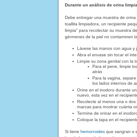
Durante un análisis de orina limpi
Debe entregar una muestra de orina 
toallita limpiadora, un recipiente pe
limpia" para recolectar su muestra de
gérmenes de la piel no contaminen l
Lávese las manos con agua y 
Abra el envase sin tocar el inte
Limpie su zona genital con la to
Para el pene, limpie to
atrás
Para la vagina, separe 
los lados internos de a
Orine en el inodoro durante u
nuevo, esta vez en el recipient
Recolecte al menos una o dos o
marcas para mostrar cuánta or
Termine de orinar en el inodor
Coloque la tapa en el recipient
Si tiene
hemorroides
que sangran o e