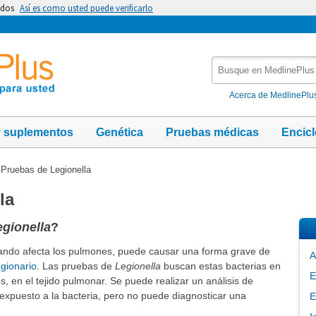
idos
Así es como usted puede verificarlo
Busque
en
MedlinePlus
Acerca de MedlinePlu
y suplementos
Genética
Pruebas médicas
Encic
→
Pruebas de Legionella
la
egionella
?
ando afecta los pulmones, puede causar una forma grave de
A
gionario
. Las pruebas de
Legionella
buscan estas bacterias en
E
s, en el tejido pulmonar. Se puede realizar un análisis de
expuesto a la bacteria, pero no puede diagnosticar una
E